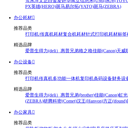
雪
东洋
文正
白金
爱好
华鹰
立信
悠米(UMI)
东洋(TOYO
PX
英雄(HERO)
斑马
易尔拓(YATO)
斑马(ZEBRA)
办公耗材

推荐品类
打印机/传真机耗材
复合机耗材
针式打印机耗材
标签
精选品牌
爱普生
得力(deli）
惠普
兄弟
格之格
佳能(Canon)
天威
办公设备

推荐品类
打印机
传真机
多功能一体机
复印机
条码设备
财务设
精选品牌
爱普生
得力(deli）
惠普
兄弟(brother)
佳能(Canon)
虹光(
(ZEBRA)
研腾
科密(Comet)
汉王(Hanvon)
方正(ifound)
办公家具

推荐品类