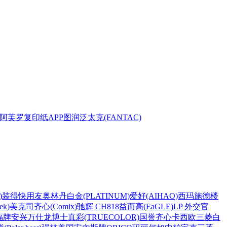
阿芙罗复印纸
APP
图润
泛太克(FANTAC)
)
装得快
用友
奥林丹
白金(PLATINUM)
爱好(AIHAO)
西玛
施德楼
k)
美克司
齐心(Comix)
驰辉 CH818
益而高(EaGLE)
LP 外交官
福牌
安兴
万仕龙
博士
真彩(TRUECOLOR)
国誉
齐心
卡西欧
三菱
白