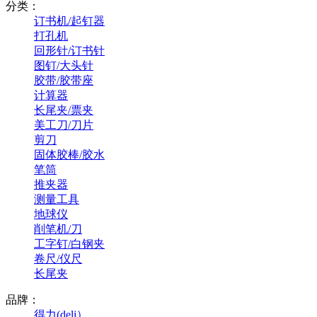
分类：
订书机/起钉器
打孔机
回形针/订书针
图钉/大头针
胶带/胶带座
计算器
长尾夹/票夹
美工刀/刀片
剪刀
固体胶棒/胶水
笔筒
推夹器
测量工具
地球仪
削笔机/刀
工字钉/白钢夹
卷尺/仪尺
长尾夹
品牌：
得力(deli）