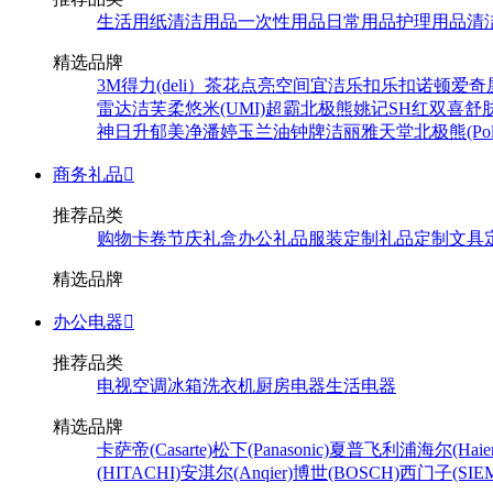
生活用纸
清洁用品
一次性用品
日常用品
护理用品
清
精选品牌
3M
得力(deli）
茶花
点亮空间
宜洁
乐扣乐扣
诺顿
爱奇
雷达
洁芙柔
悠米(UMI)
超霸
北极熊
姚记
SH
红双喜
舒
神
日升
郁美净
潘婷
玉兰油
钟牌
洁丽雅
天堂
北极熊(Pola
商务礼品

推荐品类
购物卡卷
节庆礼盒
办公礼品
服装定制
礼品定制
文具
精选品牌
办公电器

推荐品类
电视
空调
冰箱
洗衣机
厨房电器
生活电器
精选品牌
卡萨帝(Casarte)
松下(Panasonic)
夏普
飞利浦
海尔(Haier
(HITACHI)
安淇尔(Anqier)
博世(BOSCH)
西门子(SIEM