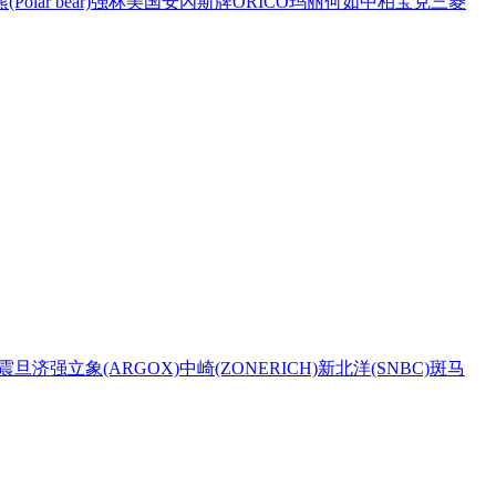
Polar bear)
强林
美国安內斯牌
ORICO
玛丽
何如
中柏
宝克
三菱
震旦
济强
立象(ARGOX)
中崎(ZONERICH)
新北洋(SNBC)
斑马