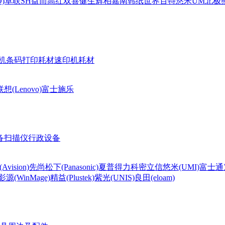
)
卓联
SH
益而高
红双喜
健生
辉柏嘉
南韩纸世界
百特
悠米UM
北极熊(
机条码打印耗材
速印机耗材
联想(Lenovo)
富士施乐
备
扫描仪
行政设备
Avision)
先尚
松下(Panasonic)
夏普
得力
科密
立信
悠米(UMI)
富士通
影源(WinMage)
精益(Plustek)
紫光(UNIS)
良田(eloam)