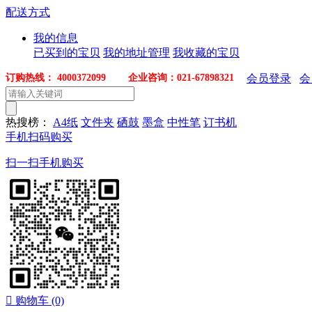
配送方式
我的信息
已买到的宝贝
我的地址管理
我收藏的宝贝
订购热线： 4000372099 企业咨询：021-67898321
会员登录
会
热搜榜：
A4纸
文件夹
硒鼓
墨盒
中性笔
订书机
手机扫码购买
扫一扫手机购买

购物车
(0)