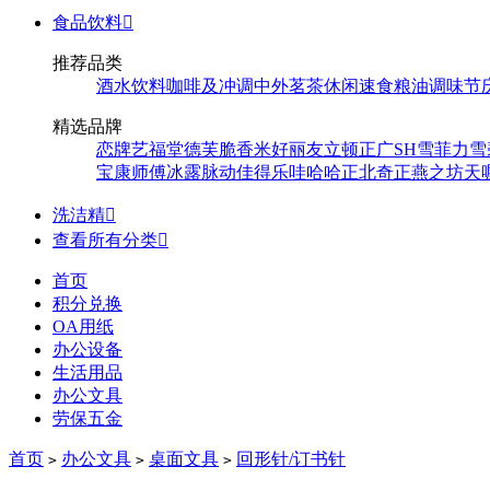
食品饮料

推荐品类
酒水饮料
咖啡及冲调
中外茗茶
休闲速食
粮油调味
节
精选品牌
恋牌
艺福堂
德芙
脆香米
好丽友
立顿
正广
SH
雪菲力
雪
宝
康师傅
冰露
脉动
佳得乐
哇哈哈
正北
奇正
燕之坊
天
洗洁精

查看所有分类

首页
积分兑换
OA用纸
办公设备
生活用品
办公文具
劳保五金
首页
办公文具
桌面文具
回形针/订书针
>
>
>