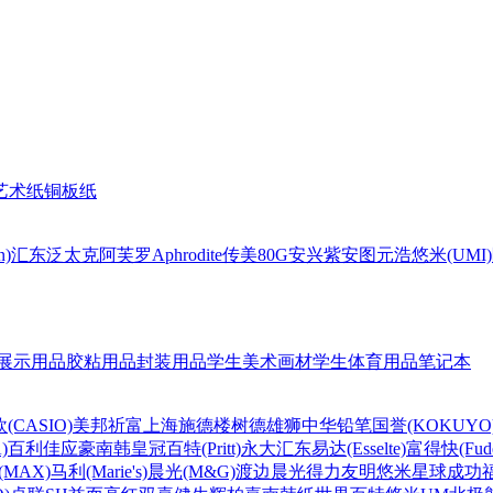
艺术纸
铜板纸
n)
汇东
泛太克
阿芙罗Aphrodite
传美80G
安兴
紫安图
元浩
悠米(UMI)
展示用品
胶粘用品
封装用品
学生美术画材
学生体育用品
笔记本
(CASIO)
美邦祈富
上海
施德楼
树德
雄狮
中华铅笔
国誉(KOKUYO
)
百利佳
应豪
南韩皇冠
百特(Pritt)
永大
汇东
易达(Esselte)
富得快(Fude
MAX)
马利(Marie's)
晨光(M&G)
渡边
晨光
得力
友明
悠米
星球
成功