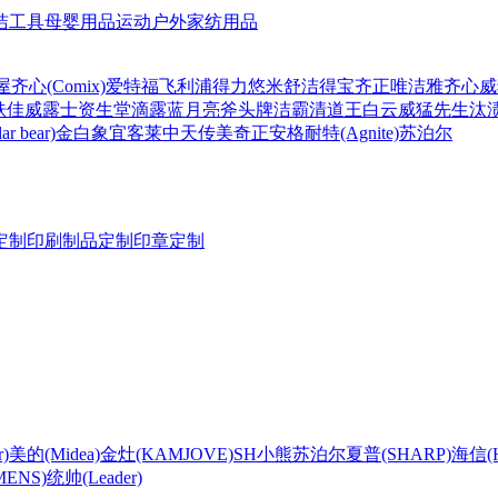
洁工具
母婴用品
运动户外
家纺用品
屋
齐心(Comix)
爱特福
飞利浦
得力
悠米
舒洁
得宝
齐正
唯洁雅
齐心
威
肤佳
威露士
资生堂
滴露
蓝月亮
斧头牌
洁霸
清道王
白云
威猛先生
汰
r bear)
金白象
宜客莱
中天
传美
奇正
安格耐特(Agnite)
苏泊尔
定制
印刷制品定制
印章定制
)
美的(Midea)
金灶(KAMJOVE)
SH
小熊
苏泊尔
夏普(SHARP)
海信(Hi
ENS)
统帅(Leader)