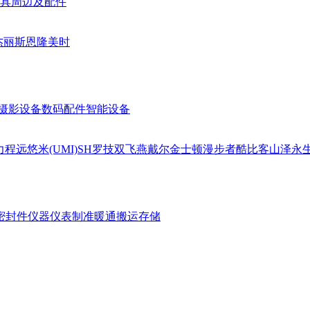
具周边及配件
杰丽斯
恩隆
美时
摄影设备
数码配件
智能设备
力
程远
悠米(UMI)
SH
罗技
双飞燕
戴尔
金士顿
漫步者
酷比客
山泽
永
密封件
仪器仪表
制准暖通
搬运存储