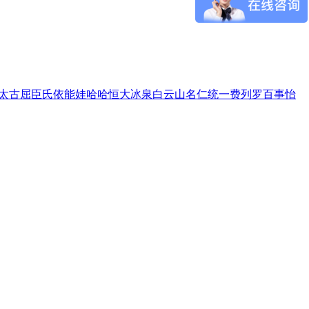
太古
屈臣氏
依能
娃哈哈
恒大冰泉
白云山
名仁
统一
费列罗
百事
怡