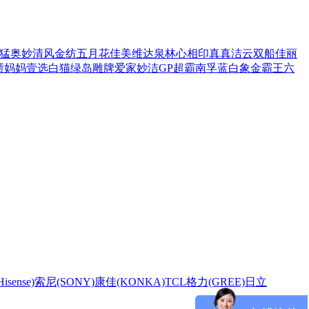
猛
奥妙
清风
金纺
五月花
佳美
维达
泉林
心相印
真真
洁云
双船
佳丽
渍
妈妈壹选
白猫
绿岛
雕牌
爱家
妙洁
GP超霸
南孚
蓝白象
金霸王
六
sense)
索尼(SONY)
康佳(KONKA)
TCL
格力(GREE)
日立