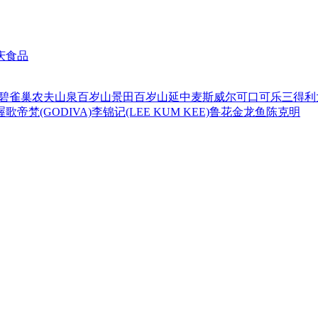
庆食品
碧
雀巢
农夫山泉
百岁山
景田百岁山
延中
麦斯威尔
可口可乐
三得利
喔
歌帝梵(GODIVA)
李锦记(LEE KUM KEE)
鲁花
金龙鱼
陈克明