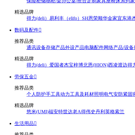
保险柜
储物柜/架
办公桌/班台
定制家具
座椅
床系列
家
精选品牌
得力(deli）
易利丰（elifo）
SH
恩荣
顺华
金家宜
东港
数码及配件

推荐品类
通讯设备
存储产品
外设产品
电脑配件
网络产品/设备
精选品牌
得力(deli）
爱国者
杰宝
梓博
北恩(HION)
西凌
渡边
得
劳保五金

推荐品类
个人防护
手工具
动力工具及耗材
照明
电气
安防
紧固
精选品牌
悠米(UMI)
福安特
世达
老A
得伟
史丹利
英格索兰
生活用品

推荐品类