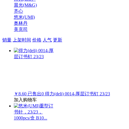
晨光(M&G)
齐心
悠米(UMI)
奥林丹
美克司
销量
上架时间
价格
人气
更新
￥8.60
已售出
0
得力(deli) 0014-厚层订书钉 23/23
加入购物车