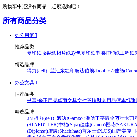
购物车中还没有商品，赶紧选购吧！
所有商品分类
办公用纸

推荐品类
复印纸
收银纸
相片纸
彩色复印纸
电脑打印纸
工程纸
精选品牌
得力(deli）
兰汇东
红印畅
达伯埃/Double A
佳能(Cano
办公文具

推荐品类
书写/修正用品
桌面文具
文件管理
财会用品
簿本纸张
精选品牌
3M
得力(deli）
渡边(Gambol)
港信
工字牌
金万年
卡西欧
(STAEDTLER)
中柏(Sipa)
佳能(Canon)
樱花(SAKURA
(Diplomat)
旗牌(Shachihata)
普乐士(PLUS)
国产
美克司(