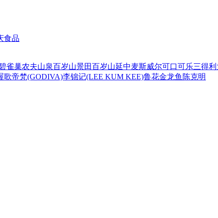
庆食品
碧
雀巢
农夫山泉
百岁山
景田百岁山
延中
麦斯威尔
可口可乐
三得利
喔
歌帝梵(GODIVA)
李锦记(LEE KUM KEE)
鲁花
金龙鱼
陈克明