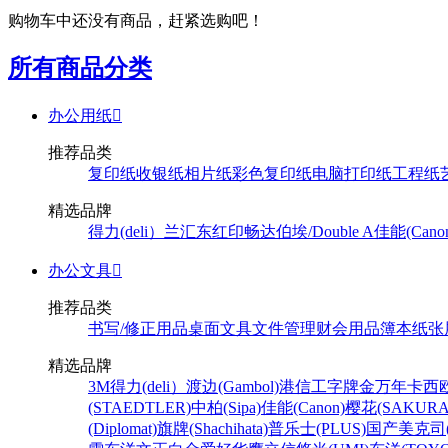
购物车中还没有商品，赶紧选购吧！
所有商品分类
办公用纸

推荐品类
复印纸
收银纸
相片纸
彩色复印纸
电脑打印纸
工程纸
精选品牌
得力(deli）
兰汇东
红印畅
达伯埃/Double A
佳能(Cano
办公文具

推荐品类
书写/修正用品
桌面文具
文件管理
财会用品
簿本纸张
精选品牌
3M
得力(deli）
渡边(Gambol)
港信
工字牌
金万年
卡西欧
(STAEDTLER)
中柏(Sipa)
佳能(Canon)
樱花(SAKURA
(Diplomat)
旗牌(Shachihata)
普乐士(PLUS)
国产
美克司(