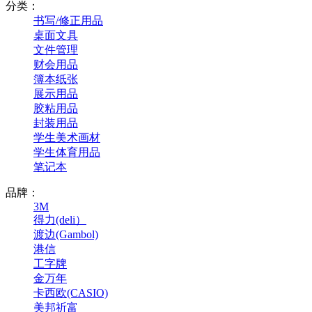
分类：
书写/修正用品
桌面文具
文件管理
财会用品
簿本纸张
展示用品
胶粘用品
封装用品
学生美术画材
学生体育用品
笔记本
品牌：
3M
得力(deli）
渡边(Gambol)
港信
工字牌
金万年
卡西欧(CASIO)
美邦祈富