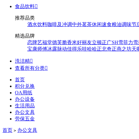
食品饮料

推荐品类
酒水饮料
咖啡及冲调
中外茗茶
休闲速食
粮油调味
节
精选品牌
恋牌
艺福堂
德芙
脆香米
好丽友
立顿
正广
SH
雪菲力
雪
宝
康师傅
冰露
脉动
佳得乐
哇哈哈
正北
奇正
燕之坊
天
洗洁精

查看所有分类

首页
积分兑换
OA用纸
办公设备
生活用品
办公文具
劳保五金
首页
办公文具
>