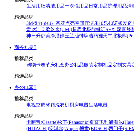
生活用纸
清洁用品
一次性用品
日常用品
护理用品
清
精选品牌
3M
得力(deli）
茶花
点亮空间
宜洁
乐扣乐扣
诺顿
爱奇
雷达
洁芙柔
悠米(UMI)
超霸
北极熊
姚记
SH
红双喜
舒
神
日升
郁美净
潘婷
玉兰油
钟牌
洁丽雅
天堂
北极熊(Pola
商务礼品

推荐品类
购物卡卷
节庆礼盒
办公礼品
服装定制
礼品定制
文具
精选品牌
办公电器

推荐品类
电视
空调
冰箱
洗衣机
厨房电器
生活电器
精选品牌
卡萨帝(Casarte)
松下(Panasonic)
夏普
飞利浦
海尔(Haier
(HITACHI)
安淇尔(Anqier)
博世(BOSCH)
西门子(SIEM