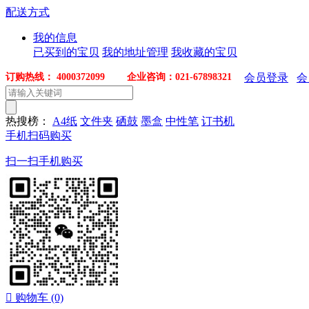
配送方式
我的信息
已买到的宝贝
我的地址管理
我收藏的宝贝
订购热线： 4000372099 企业咨询：021-67898321
会员登录
会
热搜榜：
A4纸
文件夹
硒鼓
墨盒
中性笔
订书机
手机扫码购买
扫一扫手机购买

购物车
(0)