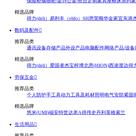
保险柜
储物柜/架
办公桌/班台
定制家具
座椅
床系列
家
精选品牌
得力(deli）
易利丰（elifo）
SH
恩荣
顺华
金家宜
东港
数码及配件

推荐品类
通讯设备
存储产品
外设产品
电脑配件
网络产品/设备
精选品牌
得力(deli）
爱国者
杰宝
梓博
北恩(HION)
西凌
渡边
得
劳保五金

推荐品类
个人防护
手工具
动力工具及耗材
照明
电气
安防
紧固
精选品牌
悠米(UMI)
福安特
世达
老A
得伟
史丹利
英格索兰
生活用品

推荐品类