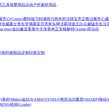
洁工具
母婴用品
运动户外
家纺用品
屋
齐心(Comix)
爱特福
飞利浦
得力
悠米
舒洁
得宝
齐正
唯洁雅
齐心
威
肤佳
威露士
资生堂
滴露
蓝月亮
斧头牌
洁霸
清道王
白云
威猛先生
汰
r bear)
金白象
宜客莱
中天
传美
奇正
安格耐特(Agnite)
苏泊尔
定制
印刷制品定制
印章定制
)
美的(Midea)
金灶(KAMJOVE)
SH
小熊
苏泊尔
夏普(SHARP)
海信(Hi
ENS)
统帅(Leader)