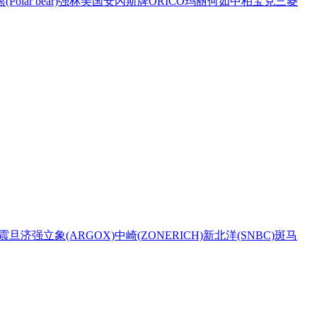
Polar bear)
强林
美国安內斯牌
ORICO
玛丽
何如
中柏
宝克
三菱
震旦
济强
立象(ARGOX)
中崎(ZONERICH)
新北洋(SNBC)
斑马