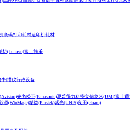
)
卓联
SH
益而高
红双喜
健生
辉柏嘉
南韩纸世界
百特
悠米UM
北极熊(
机条码打印耗材
速印机耗材
联想(Lenovo)
富士施乐
备
扫描仪
行政设备
Avision)
先尚
松下(Panasonic)
夏普
得力
科密
立信
悠米(UMI)
富士通
影源(WinMage)
精益(Plustek)
紫光(UNIS)
良田(eloam)