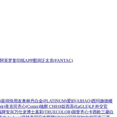
阿芙罗复印纸
APP
图润
泛太克(FANTAC)
)
装得快
用友
奥林丹
白金(PLATINUM)
爱好(AIHAO)
西玛
施德楼
k)
美克司
齐心(Comix)
驰辉 CH818
益而高(EaGLE)
LP 外交官
福牌
安兴
万仕龙
博士
真彩(TRUECOLOR)
国誉
齐心
卡西欧
三菱
白