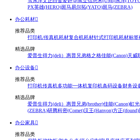
雪
东洋
文正
白金
爱好
华鹰
立信
悠米(UMI)
东洋(TOYO
PX
英雄(HERO)
斑马
易尔拓(YATO)
斑马(ZEBRA)
办公耗材

推荐品类
打印机/传真机耗材
复合机耗材
针式打印机耗材
标签
精选品牌
爱普生
得力(deli）
惠普
兄弟
格之格
佳能(Canon)
天威
办公设备

推荐品类
打印机
传真机
多功能一体机
复印机
条码设备
财务设
精选品牌
爱普生
得力(deli）
惠普
兄弟(brother)
佳能(Canon)
虹光(
(ZEBRA)
研腾
科密(Comet)
汉王(Hanvon)
方正(ifound)
办公家具

推荐品类