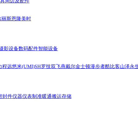
具周边及配件
杰丽斯
恩隆
美时
摄影设备
数码配件
智能设备
力
程远
悠米(UMI)
SH
罗技
双飞燕
戴尔
金士顿
漫步者
酷比客
山泽
永
密封件
仪器仪表
制准暖通
搬运存储