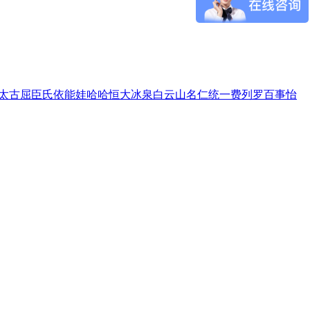
太古
屈臣氏
依能
娃哈哈
恒大冰泉
白云山
名仁
统一
费列罗
百事
怡