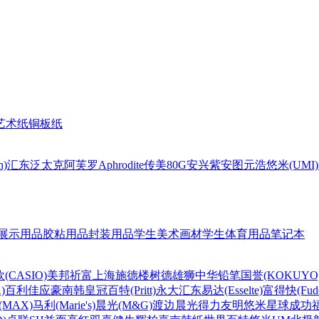
艺术纸
铜板纸
n)
汇东
泛太克
阿芙罗Aphrodite
传美80G
安兴
紫安图
元浩
悠米(UMI)
展示用品
胶粘用品
封装用品
学生美术画材
学生体育用品
笔记本
(CASIO)
美邦祈富
上海
施德楼
树德
雄狮
中华铅笔
国誉(KOKUYO
)
百利佳
应豪
南韩皇冠
百特(Pritt)
永大
汇东
易达(Esselte)
富得快(Fude
MAX)
马利(Marie's)
晨光(M&G)
渡边
晨光
得力
友明
悠米
星球
成功