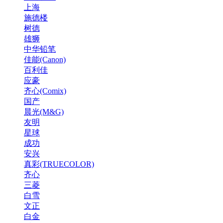
上海
施德楼
树德
雄狮
中华铅笔
佳能(Canon)
百利佳
应豪
齐心(Comix)
国产
晨光(M&G)
友明
星球
成功
安兴
真彩(TRUECOLOR)
齐心
三菱
白雪
文正
白金