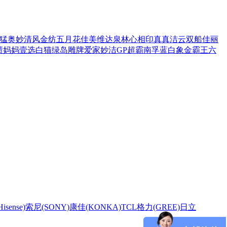
猛
奥妙
清风
金纺
五月花
佳美
维达
泉林
心相印
真真
洁云
双船
佳丽
渍
妈妈壹选
白猫
绿岛
雕牌
爱家
妙洁
GP超霸
南孚
蓝白象
金霸王
六
sense)
索尼(SONY)
康佳(KONKA)
TCL
格力(GREE)
日立