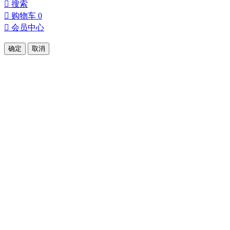

搜索

购物车
0

会员中心
确定
取消