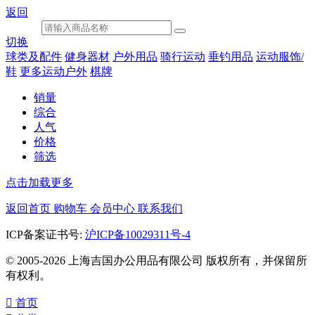
返回
切换
球类及配件
健身器材
户外用品
骑行运动
垂钓用品
运动服饰/
鞋
更多运动户外
棋牌
销量
综合
人气
价格
筛选
点击加载更多
返回首页
购物车
会员中心
联系我们
ICP备案证书号:
沪ICP备10029311号-4
© 2005-2026 上海吉国办公用品有限公司 版权所有，并保留所
有权利。

首页