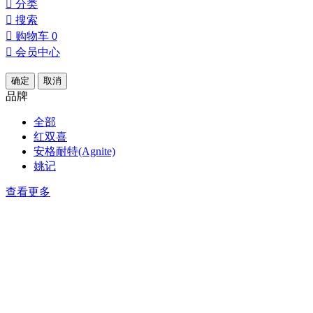

分类

搜索

购物车
0

会员中心
确定
取消
品牌
全部
红双喜
安格耐特(Agnite)
姚记
查看更多