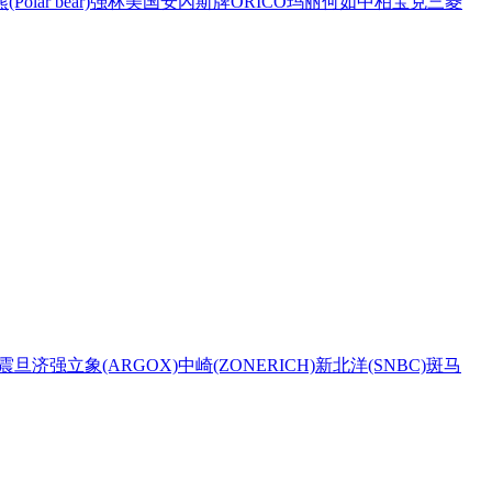
Polar bear)
强林
美国安內斯牌
ORICO
玛丽
何如
中柏
宝克
三菱
震旦
济强
立象(ARGOX)
中崎(ZONERICH)
新北洋(SNBC)
斑马