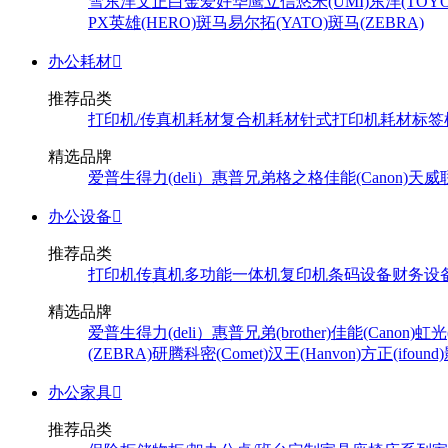
雪
东洋
文正
白金
爱好
华鹰
立信
悠米(UMI)
东洋(TOYO
PX
英雄(HERO)
斑马
易尔拓(YATO)
斑马(ZEBRA)
办公耗材

推荐品类
打印机/传真机耗材
复合机耗材
针式打印机耗材
标签
精选品牌
爱普生
得力(deli）
惠普
兄弟
格之格
佳能(Canon)
天威
办公设备

推荐品类
打印机
传真机
多功能一体机
复印机
条码设备
财务设
精选品牌
爱普生
得力(deli）
惠普
兄弟(brother)
佳能(Canon)
虹光(
(ZEBRA)
研腾
科密(Comet)
汉王(Hanvon)
方正(ifound)
办公家具

推荐品类