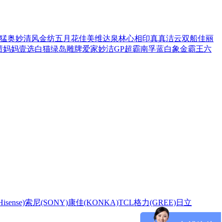
猛
奥妙
清风
金纺
五月花
佳美
维达
泉林
心相印
真真
洁云
双船
佳丽
渍
妈妈壹选
白猫
绿岛
雕牌
爱家
妙洁
GP超霸
南孚
蓝白象
金霸王
六
sense)
索尼(SONY)
康佳(KONKA)
TCL
格力(GREE)
日立