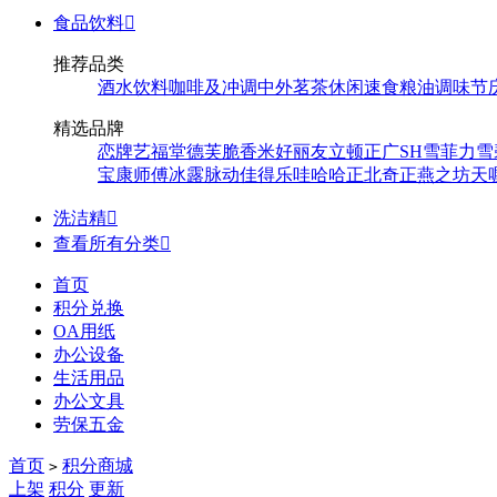
食品饮料

推荐品类
酒水饮料
咖啡及冲调
中外茗茶
休闲速食
粮油调味
节
精选品牌
恋牌
艺福堂
德芙
脆香米
好丽友
立顿
正广
SH
雪菲力
雪
宝
康师傅
冰露
脉动
佳得乐
哇哈哈
正北
奇正
燕之坊
天
洗洁精

查看所有分类

首页
积分兑换
OA用纸
办公设备
生活用品
办公文具
劳保五金
首页
积分商城
>
上架
积分
更新