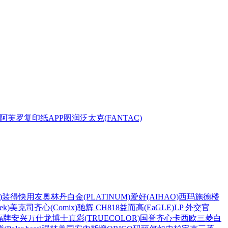
阿芙罗复印纸
APP
图润
泛太克(FANTAC)
)
装得快
用友
奥林丹
白金(PLATINUM)
爱好(AIHAO)
西玛
施德楼
k)
美克司
齐心(Comix)
驰辉 CH818
益而高(EaGLE)
LP 外交官
福牌
安兴
万仕龙
博士
真彩(TRUECOLOR)
国誉
齐心
卡西欧
三菱
白