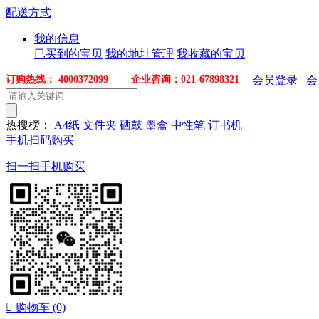
配送方式
我的信息
已买到的宝贝
我的地址管理
我收藏的宝贝
订购热线： 4000372099 企业咨询：021-67898321
会员登录
会
热搜榜：
A4纸
文件夹
硒鼓
墨盒
中性笔
订书机
手机扫码购买
扫一扫手机购买

购物车
(0)