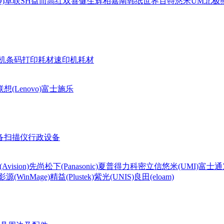
)
卓联
SH
益而高
红双喜
健生
辉柏嘉
南韩纸世界
百特
悠米UM
北极熊(
机条码打印耗材
速印机耗材
联想(Lenovo)
富士施乐
备
扫描仪
行政设备
Avision)
先尚
松下(Panasonic)
夏普
得力
科密
立信
悠米(UMI)
富士通
影源(WinMage)
精益(Plustek)
紫光(UNIS)
良田(eloam)