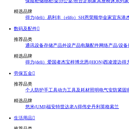
保险柜
储物柜/架
办公桌/班台
定制家具
座椅
床系列
家
精选品牌
得力(deli）
易利丰（elifo）
SH
恩荣
顺华
金家宜
东港
数码及配件

推荐品类
通讯设备
存储产品
外设产品
电脑配件
网络产品/设备
精选品牌
得力(deli）
爱国者
杰宝
梓博
北恩(HION)
西凌
渡边
得
劳保五金

推荐品类
个人防护
手工具
动力工具及耗材
照明
电气
安防
紧固
精选品牌
悠米(UMI)
福安特
世达
老A
得伟
史丹利
英格索兰
生活用品

推荐品类