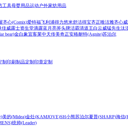
洁工具
母婴用品
运动户外
家纺用品
屋
齐心(Comix)
爱特福
飞利浦
得力
悠米
舒洁
得宝
齐正
唯洁雅
齐心
威
肤佳
威露士
资生堂
滴露
蓝月亮
斧头牌
洁霸
清道王
白云
威猛先生
汰
r bear)
金白象
宜客莱
中天
传美
奇正
安格耐特(Agnite)
苏泊尔
定制
印刷制品定制
印章定制
)
美的(Midea)
金灶(KAMJOVE)
SH
小熊
苏泊尔
夏普(SHARP)
海信(Hi
ENS)
统帅(Leader)