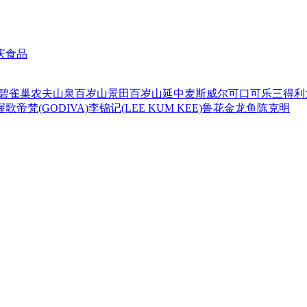
庆食品
碧
雀巢
农夫山泉
百岁山
景田百岁山
延中
麦斯威尔
可口可乐
三得利
喔
歌帝梵(GODIVA)
李锦记(LEE KUM KEE)
鲁花
金龙鱼
陈克明