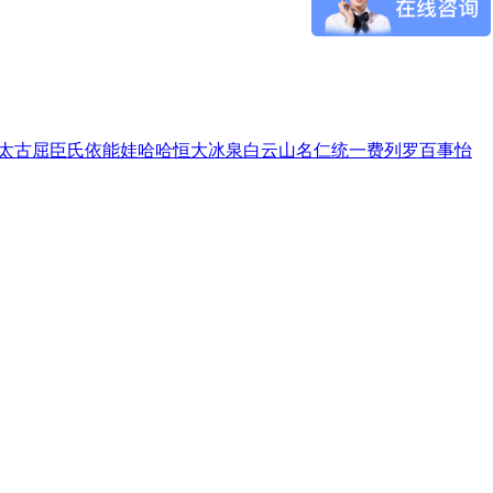
太古
屈臣氏
依能
娃哈哈
恒大冰泉
白云山
名仁
统一
费列罗
百事
怡