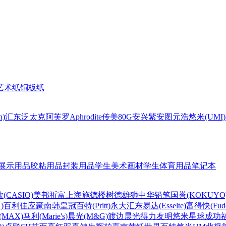
艺术纸
铜板纸
n)
汇东
泛太克
阿芙罗Aphrodite
传美80G
安兴
紫安图
元浩
悠米(UMI)
展示用品
胶粘用品
封装用品
学生美术画材
学生体育用品
笔记本
(CASIO)
美邦祈富
上海
施德楼
树德
雄狮
中华铅笔
国誉(KOKUYO
)
百利佳
应豪
南韩皇冠
百特(Pritt)
永大
汇东
易达(Esselte)
富得快(Fude
MAX)
马利(Marie's)
晨光(M&G)
渡边
晨光
得力
友明
悠米
星球
成功