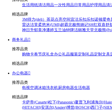
生活用纸
清洁用品
一次性用品
日常用品
护理用品
清
精选品牌
3M
得力(deli）
茶花
点亮空间
宜洁
乐扣乐扣
诺顿
爱奇
雷达
洁芙柔
悠米(UMI)
超霸
北极熊
姚记
SH
红双喜
舒
神
日升
郁美净
潘婷
玉兰油
钟牌
洁丽雅
天堂
北极熊(Pola
商务礼品

推荐品类
购物卡卷
节庆礼盒
办公礼品
服装定制
礼品定制
文具
精选品牌
办公电器

推荐品类
电视
空调
冰箱
洗衣机
厨房电器
生活电器
精选品牌
卡萨帝(Casarte)
松下(Panasonic)
夏普
飞利浦
海尔(Haier
(HITACHI)
安淇尔(Anqier)
博世(BOSCH)
西门子(SIEM