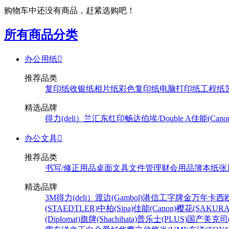
购物车中还没有商品，赶紧选购吧！
所有商品分类
办公用纸

推荐品类
复印纸
收银纸
相片纸
彩色复印纸
电脑打印纸
工程纸
精选品牌
得力(deli）
兰汇东
红印畅
达伯埃/Double A
佳能(Cano
办公文具

推荐品类
书写/修正用品
桌面文具
文件管理
财会用品
簿本纸张
精选品牌
3M
得力(deli）
渡边(Gambol)
港信
工字牌
金万年
卡西欧
(STAEDTLER)
中柏(Sipa)
佳能(Canon)
樱花(SAKURA
(Diplomat)
旗牌(Shachihata)
普乐士(PLUS)
国产
美克司(