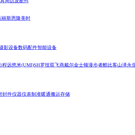
具周边及配件
杰丽斯
恩隆
美时
摄影设备
数码配件
智能设备
力
程远
悠米(UMI)
SH
罗技
双飞燕
戴尔
金士顿
漫步者
酷比客
山泽
永
密封件
仪器仪表
制准暖通
搬运存储