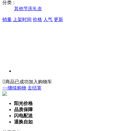
分类：
其他节庆礼盒
销量
上架时间
价格
人气
更新

商品已成功加入购物车
<<继续购物
去结算
阳光价格
品质保障
闪电配送
退换自如