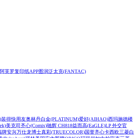
阿芙罗复印纸
APP
图润
泛太克(FANTAC)
)
装得快
用友
奥林丹
白金(PLATINUM)
爱好(AIHAO)
西玛
施德楼
k)
美克司
齐心(Comix)
驰辉 CH818
益而高(EaGLE)
LP 外交官
福牌
安兴
万仕龙
博士
真彩(TRUECOLOR)
国誉
齐心
卡西欧
三菱
白