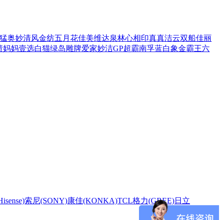
猛
奥妙
清风
金纺
五月花
佳美
维达
泉林
心相印
真真
洁云
双船
佳丽
渍
妈妈壹选
白猫
绿岛
雕牌
爱家
妙洁
GP超霸
南孚
蓝白象
金霸王
六
sense)
索尼(SONY)
康佳(KONKA)
TCL
格力(GREE)
日立