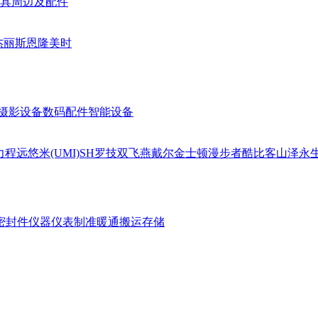
具周边及配件
杰丽斯
恩隆
美时
摄影设备
数码配件
智能设备
力
程远
悠米(UMI)
SH
罗技
双飞燕
戴尔
金士顿
漫步者
酷比客
山泽
永
密封件
仪器仪表
制准暖通
搬运存储