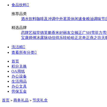
食品饮料

推荐品类
酒水饮料
咖啡及冲调
中外茗茶
休闲速食
粮油调味
节
精选品牌
恋牌
艺福堂
德芙
脆香米
好丽友
立顿
正广
SH
雪菲力
雪
宝
康师傅
冰露
脉动
佳得乐
哇哈哈
正北
奇正
燕之坊
天
洗洁精

查看所有分类

首页
积分兑换
OA用纸
办公设备
生活用品
办公文具
劳保五金
首页
商务礼品
节庆礼盒
>
>