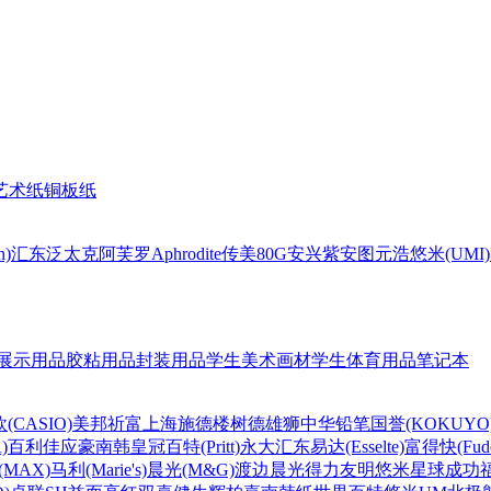
艺术纸
铜板纸
n)
汇东
泛太克
阿芙罗Aphrodite
传美80G
安兴
紫安图
元浩
悠米(UMI)
展示用品
胶粘用品
封装用品
学生美术画材
学生体育用品
笔记本
(CASIO)
美邦祈富
上海
施德楼
树德
雄狮
中华铅笔
国誉(KOKUYO
)
百利佳
应豪
南韩皇冠
百特(Pritt)
永大
汇东
易达(Esselte)
富得快(Fude
MAX)
马利(Marie's)
晨光(M&G)
渡边
晨光
得力
友明
悠米
星球
成功