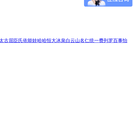
太古
屈臣氏
依能
娃哈哈
恒大冰泉
白云山
名仁
统一
费列罗
百事
怡