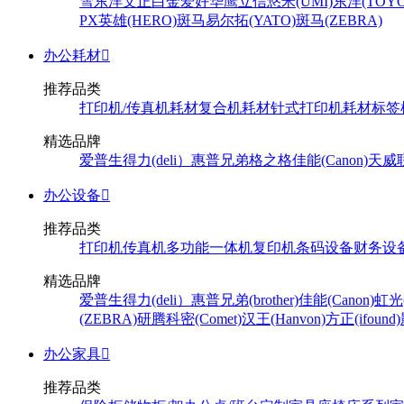
雪
东洋
文正
白金
爱好
华鹰
立信
悠米(UMI)
东洋(TOYO
PX
英雄(HERO)
斑马
易尔拓(YATO)
斑马(ZEBRA)
办公耗材

推荐品类
打印机/传真机耗材
复合机耗材
针式打印机耗材
标签
精选品牌
爱普生
得力(deli）
惠普
兄弟
格之格
佳能(Canon)
天威
办公设备

推荐品类
打印机
传真机
多功能一体机
复印机
条码设备
财务设
精选品牌
爱普生
得力(deli）
惠普
兄弟(brother)
佳能(Canon)
虹光(
(ZEBRA)
研腾
科密(Comet)
汉王(Hanvon)
方正(ifound)
办公家具

推荐品类