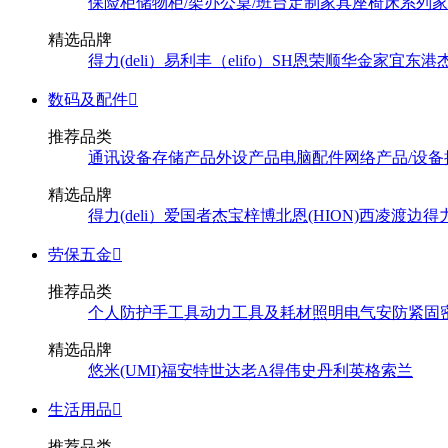
保险柜
储物柜/架
办公桌/班台
定制家具
座椅
床系列
家
精选品牌
得力(deli）
易利丰（elifo）
SH
恩荣
顺华
金家宜
东港
数码及配件

推荐品类
通讯设备
存储产品
外设产品
电脑配件
网络产品/设备
精选品牌
得力(deli）
爱国者
杰宝
梓博
北恩(HION)
西凌
渡边
得
劳保五金

推荐品类
个人防护
手工具
动力工具及耗材
照明
电气
安防
紧固
精选品牌
悠米(UMI)
福安特
世达
老A
得伟
史丹利
英格索兰
生活用品

推荐品类