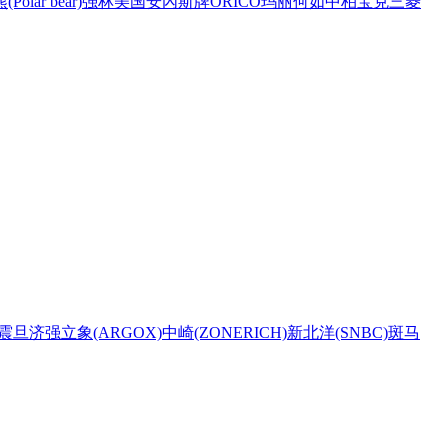
Polar bear)
强林
美国安內斯牌
ORICO
玛丽
何如
中柏
宝克
三菱
震旦
济强
立象(ARGOX)
中崎(ZONERICH)
新北洋(SNBC)
斑马