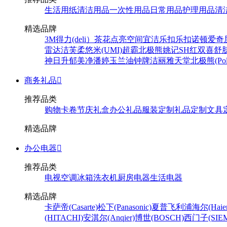
生活用纸
清洁用品
一次性用品
日常用品
护理用品
清
精选品牌
3M
得力(deli）
茶花
点亮空间
宜洁
乐扣乐扣
诺顿
爱奇
雷达
洁芙柔
悠米(UMI)
超霸
北极熊
姚记
SH
红双喜
舒
神
日升
郁美净
潘婷
玉兰油
钟牌
洁丽雅
天堂
北极熊(Pola
商务礼品

推荐品类
购物卡卷
节庆礼盒
办公礼品
服装定制
礼品定制
文具
精选品牌
办公电器

推荐品类
电视
空调
冰箱
洗衣机
厨房电器
生活电器
精选品牌
卡萨帝(Casarte)
松下(Panasonic)
夏普
飞利浦
海尔(Haier
(HITACHI)
安淇尔(Anqier)
博世(BOSCH)
西门子(SIEM