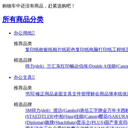
购物车中还没有商品，赶紧选购吧！
所有商品分类
办公用纸

推荐品类
复印纸
收银纸
相片纸
彩色复印纸
电脑打印纸
工程纸
精选品牌
得力(deli）
兰汇东
红印畅
达伯埃/Double A
佳能(Cano
办公文具

推荐品类
书写/修正用品
桌面文具
文件管理
财会用品
簿本纸张
精选品牌
3M
得力(deli）
渡边(Gambol)
港信
工字牌
金万年
卡西欧
(STAEDTLER)
中柏(Sipa)
佳能(Canon)
樱花(SAKURA
(Diplomat)
旗牌(Shachihata)
普乐士(PLUS)
国产
美克司(