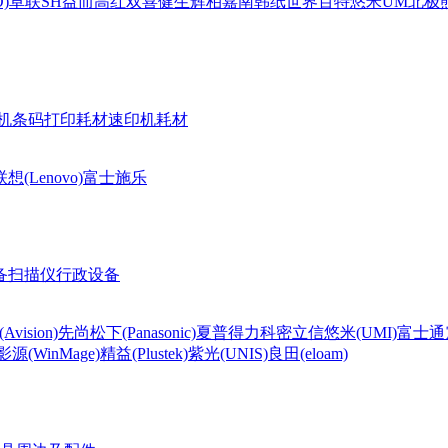
)
卓联
SH
益而高
红双喜
健生
辉柏嘉
南韩纸世界
百特
悠米UM
北极熊(
机条码打印耗材
速印机耗材
联想(Lenovo)
富士施乐
备
扫描仪
行政设备
Avision)
先尚
松下(Panasonic)
夏普
得力
科密
立信
悠米(UMI)
富士通
影源(WinMage)
精益(Plustek)
紫光(UNIS)
良田(eloam)