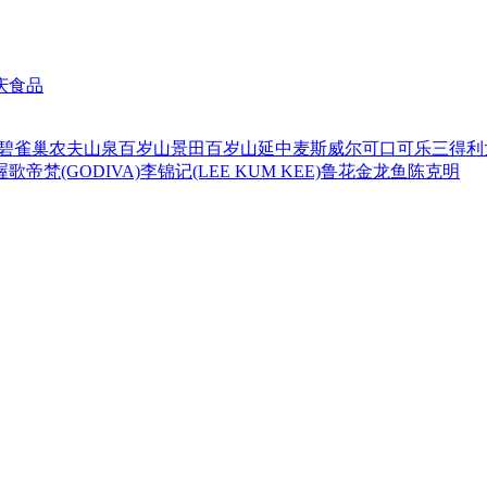
庆食品
碧
雀巢
农夫山泉
百岁山
景田百岁山
延中
麦斯威尔
可口可乐
三得利
喔
歌帝梵(GODIVA)
李锦记(LEE KUM KEE)
鲁花
金龙鱼
陈克明