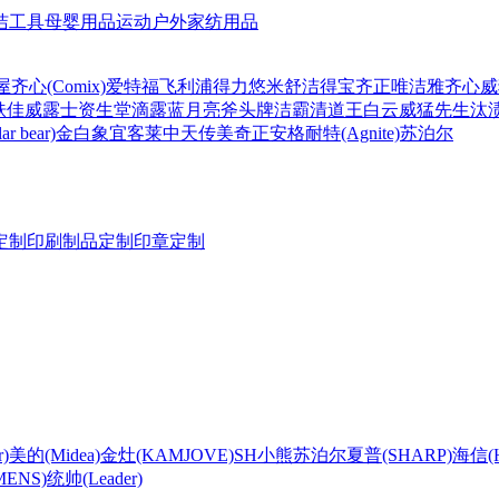
洁工具
母婴用品
运动户外
家纺用品
屋
齐心(Comix)
爱特福
飞利浦
得力
悠米
舒洁
得宝
齐正
唯洁雅
齐心
威
肤佳
威露士
资生堂
滴露
蓝月亮
斧头牌
洁霸
清道王
白云
威猛先生
汰
r bear)
金白象
宜客莱
中天
传美
奇正
安格耐特(Agnite)
苏泊尔
定制
印刷制品定制
印章定制
)
美的(Midea)
金灶(KAMJOVE)
SH
小熊
苏泊尔
夏普(SHARP)
海信(Hi
ENS)
统帅(Leader)