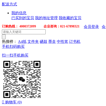
配送方式
我的信息
已买到的宝贝
我的地址管理
我收藏的宝贝
订购热线： 4000372099 企业咨询：021-67898321
会员登录
会
热搜榜：
A4纸
文件夹
硒鼓
墨盒
中性笔
订书机
手机扫码购买
扫一扫手机购买

购物车
(0)