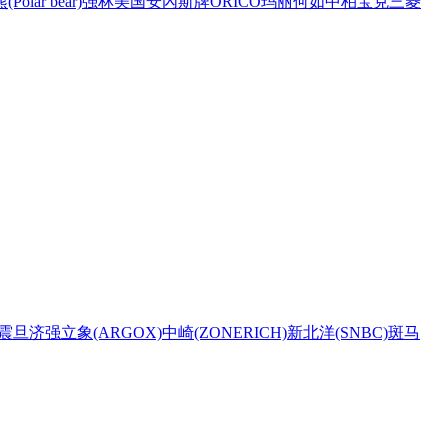
Polar bear)
强林
美国安內斯牌
ORICO
玛丽
何如
中柏
宝克
三菱
震旦
济强
立象(ARGOX)
中崎(ZONERICH)
新北洋(SNBC)
斑马