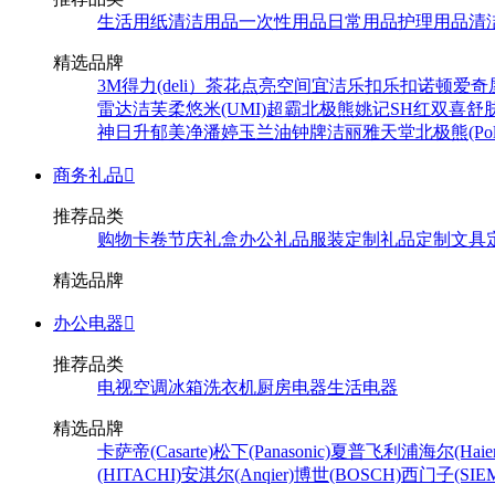
生活用纸
清洁用品
一次性用品
日常用品
护理用品
清
精选品牌
3M
得力(deli）
茶花
点亮空间
宜洁
乐扣乐扣
诺顿
爱奇
雷达
洁芙柔
悠米(UMI)
超霸
北极熊
姚记
SH
红双喜
舒
神
日升
郁美净
潘婷
玉兰油
钟牌
洁丽雅
天堂
北极熊(Pola
商务礼品

推荐品类
购物卡卷
节庆礼盒
办公礼品
服装定制
礼品定制
文具
精选品牌
办公电器

推荐品类
电视
空调
冰箱
洗衣机
厨房电器
生活电器
精选品牌
卡萨帝(Casarte)
松下(Panasonic)
夏普
飞利浦
海尔(Haier
(HITACHI)
安淇尔(Anqier)
博世(BOSCH)
西门子(SIEM