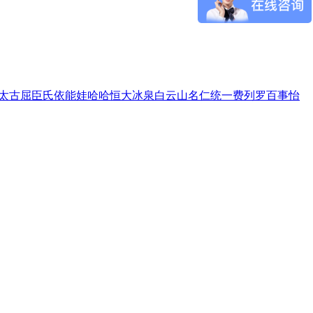
太古
屈臣氏
依能
娃哈哈
恒大冰泉
白云山
名仁
统一
费列罗
百事
怡