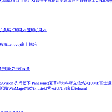
)
卓联
SH
益而高
红双喜
健生
辉柏嘉
南韩纸世界
百特
悠米UM
北极熊(
机条码打印耗材
速印机耗材
联想(Lenovo)
富士施乐
备
扫描仪
行政设备
Avision)
先尚
松下(Panasonic)
夏普
得力
科密
立信
悠米(UMI)
富士通
影源(WinMage)
精益(Plustek)
紫光(UNIS)
良田(eloam)