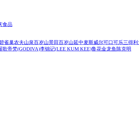
庆食品
碧
雀巢
农夫山泉
百岁山
景田百岁山
延中
麦斯威尔
可口可乐
三得利
喔
歌帝梵(GODIVA)
李锦记(LEE KUM KEE)
鲁花
金龙鱼
陈克明