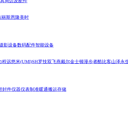
具周边及配件
杰丽斯
恩隆
美时
摄影设备
数码配件
智能设备
力
程远
悠米(UMI)
SH
罗技
双飞燕
戴尔
金士顿
漫步者
酷比客
山泽
永
密封件
仪器仪表
制准暖通
搬运存储