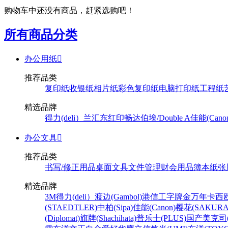
购物车中还没有商品，赶紧选购吧！
所有商品分类
办公用纸

推荐品类
复印纸
收银纸
相片纸
彩色复印纸
电脑打印纸
工程纸
精选品牌
得力(deli）
兰汇东
红印畅
达伯埃/Double A
佳能(Cano
办公文具

推荐品类
书写/修正用品
桌面文具
文件管理
财会用品
簿本纸张
精选品牌
3M
得力(deli）
渡边(Gambol)
港信
工字牌
金万年
卡西欧
(STAEDTLER)
中柏(Sipa)
佳能(Canon)
樱花(SAKURA
(Diplomat)
旗牌(Shachihata)
普乐士(PLUS)
国产
美克司(