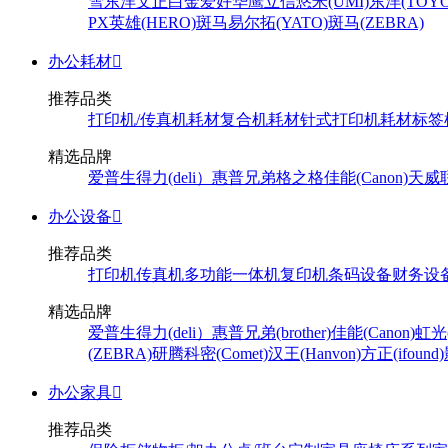
雪
东洋
文正
白金
爱好
华鹰
立信
悠米(UMI)
东洋(TOYO
PX
英雄(HERO)
斑马
易尔拓(YATO)
斑马(ZEBRA)
办公耗材

推荐品类
打印机/传真机耗材
复合机耗材
针式打印机耗材
标签
精选品牌
爱普生
得力(deli）
惠普
兄弟
格之格
佳能(Canon)
天威
办公设备

推荐品类
打印机
传真机
多功能一体机
复印机
条码设备
财务设
精选品牌
爱普生
得力(deli）
惠普
兄弟(brother)
佳能(Canon)
虹光(
(ZEBRA)
研腾
科密(Comet)
汉王(Hanvon)
方正(ifound)
办公家具

推荐品类