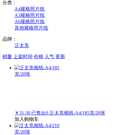
分类：
A4规格照片纸
A3规格照片纸
A6规格照片纸
其他规格照片纸
品牌：
泛太克
销量
上架时间
价格
人气
更新
￥31.50
已售出
0
泛太克相纸-A4/185克/20张
加入购物车