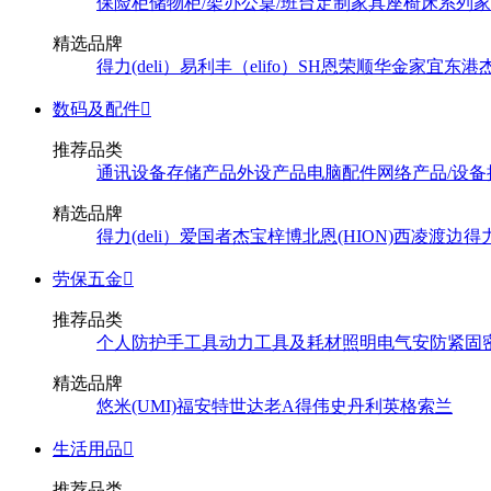
保险柜
储物柜/架
办公桌/班台
定制家具
座椅
床系列
家
精选品牌
得力(deli）
易利丰（elifo）
SH
恩荣
顺华
金家宜
东港
数码及配件

推荐品类
通讯设备
存储产品
外设产品
电脑配件
网络产品/设备
精选品牌
得力(deli）
爱国者
杰宝
梓博
北恩(HION)
西凌
渡边
得
劳保五金

推荐品类
个人防护
手工具
动力工具及耗材
照明
电气
安防
紧固
精选品牌
悠米(UMI)
福安特
世达
老A
得伟
史丹利
英格索兰
生活用品

推荐品类