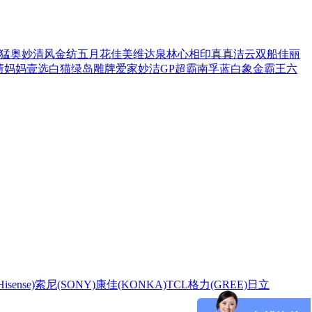
猛
奥妙
清风
金纺
五月花
佳美
维达
泉林
心相印
真真
洁云
双船
佳丽
渍
妈妈壹选
白猫
绿岛
雕牌
爱家
妙洁
GP超霸
南孚
蓝白象
金霸王
六
sense)
索尼(SONY)
康佳(KONKA)
TCL
格力(GREE)
日立