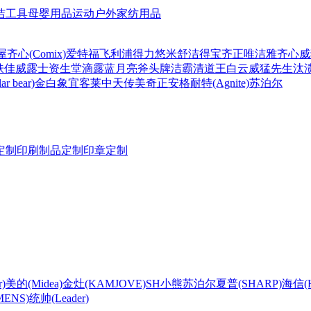
洁工具
母婴用品
运动户外
家纺用品
屋
齐心(Comix)
爱特福
飞利浦
得力
悠米
舒洁
得宝
齐正
唯洁雅
齐心
威
肤佳
威露士
资生堂
滴露
蓝月亮
斧头牌
洁霸
清道王
白云
威猛先生
汰
r bear)
金白象
宜客莱
中天
传美
奇正
安格耐特(Agnite)
苏泊尔
定制
印刷制品定制
印章定制
)
美的(Midea)
金灶(KAMJOVE)
SH
小熊
苏泊尔
夏普(SHARP)
海信(Hi
ENS)
统帅(Leader)