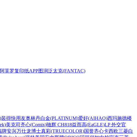
阿芙罗复印纸
APP
图润
泛太克(FANTAC)
)
装得快
用友
奥林丹
白金(PLATINUM)
爱好(AIHAO)
西玛
施德楼
k)
美克司
齐心(Comix)
驰辉 CH818
益而高(EaGLE)
LP 外交官
福牌
安兴
万仕龙
博士
真彩(TRUECOLOR)
国誉
齐心
卡西欧
三菱
白