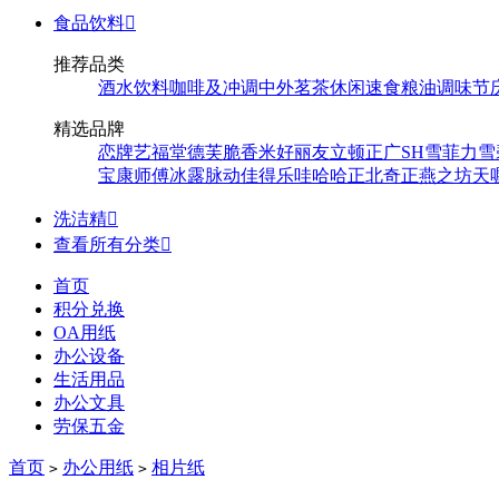
食品饮料

推荐品类
酒水饮料
咖啡及冲调
中外茗茶
休闲速食
粮油调味
节
精选品牌
恋牌
艺福堂
德芙
脆香米
好丽友
立顿
正广
SH
雪菲力
雪
宝
康师傅
冰露
脉动
佳得乐
哇哈哈
正北
奇正
燕之坊
天
洗洁精

查看所有分类

首页
积分兑换
OA用纸
办公设备
生活用品
办公文具
劳保五金
首页
办公用纸
相片纸
>
>