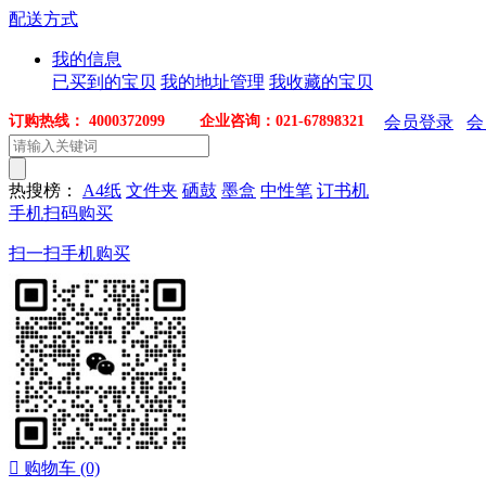
配送方式
我的信息
已买到的宝贝
我的地址管理
我收藏的宝贝
订购热线： 4000372099 企业咨询：021-67898321
会员登录
会
热搜榜：
A4纸
文件夹
硒鼓
墨盒
中性笔
订书机
手机扫码购买
扫一扫手机购买

购物车
(0)