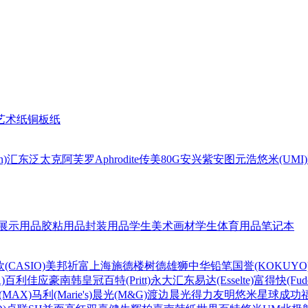
艺术纸
铜板纸
n)
汇东
泛太克
阿芙罗Aphrodite
传美80G
安兴
紫安图
元浩
悠米(UMI)
展示用品
胶粘用品
封装用品
学生美术画材
学生体育用品
笔记本
(CASIO)
美邦祈富
上海
施德楼
树德
雄狮
中华铅笔
国誉(KOKUYO
)
百利佳
应豪
南韩皇冠
百特(Pritt)
永大
汇东
易达(Esselte)
富得快(Fude
MAX)
马利(Marie's)
晨光(M&G)
渡边
晨光
得力
友明
悠米
星球
成功