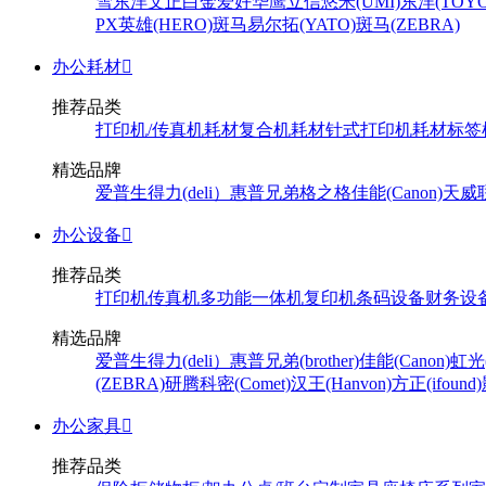
雪
东洋
文正
白金
爱好
华鹰
立信
悠米(UMI)
东洋(TOYO
PX
英雄(HERO)
斑马
易尔拓(YATO)
斑马(ZEBRA)
办公耗材

推荐品类
打印机/传真机耗材
复合机耗材
针式打印机耗材
标签
精选品牌
爱普生
得力(deli）
惠普
兄弟
格之格
佳能(Canon)
天威
办公设备

推荐品类
打印机
传真机
多功能一体机
复印机
条码设备
财务设
精选品牌
爱普生
得力(deli）
惠普
兄弟(brother)
佳能(Canon)
虹光(
(ZEBRA)
研腾
科密(Comet)
汉王(Hanvon)
方正(ifound)
办公家具

推荐品类