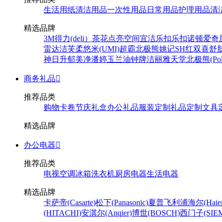
生活用纸
清洁用品
一次性用品
日常用品
护理用品
清
精选品牌
3M
得力(deli）
茶花
点亮空间
宜洁
乐扣乐扣
诺顿
爱奇
雷达
洁芙柔
悠米(UMI)
超霸
北极熊
姚记
SH
红双喜
舒
神
日升
郁美净
潘婷
玉兰油
钟牌
洁丽雅
天堂
北极熊(Pola
商务礼品

推荐品类
购物卡卷
节庆礼盒
办公礼品
服装定制
礼品定制
文具
精选品牌
办公电器

推荐品类
电视
空调
冰箱
洗衣机
厨房电器
生活电器
精选品牌
卡萨帝(Casarte)
松下(Panasonic)
夏普
飞利浦
海尔(Haier
(HITACHI)
安淇尔(Anqier)
博世(BOSCH)
西门子(SIEM