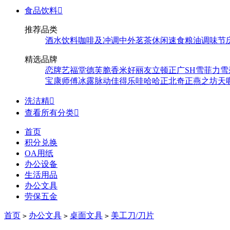
食品饮料

推荐品类
酒水饮料
咖啡及冲调
中外茗茶
休闲速食
粮油调味
节
精选品牌
恋牌
艺福堂
德芙
脆香米
好丽友
立顿
正广
SH
雪菲力
雪
宝
康师傅
冰露
脉动
佳得乐
哇哈哈
正北
奇正
燕之坊
天
洗洁精

查看所有分类

首页
积分兑换
OA用纸
办公设备
生活用品
办公文具
劳保五金
首页
办公文具
桌面文具
美工刀/刀片
>
>
>