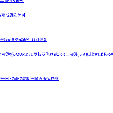
具周边及配件
杰丽斯
恩隆
美时
摄影设备
数码配件
智能设备
力
程远
悠米(UMI)
SH
罗技
双飞燕
戴尔
金士顿
漫步者
酷比客
山泽
永
密封件
仪器仪表
制准暖通
搬运存储