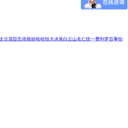
太古
屈臣氏
依能
娃哈哈
恒大冰泉
白云山
名仁
统一
费列罗
百事
怡