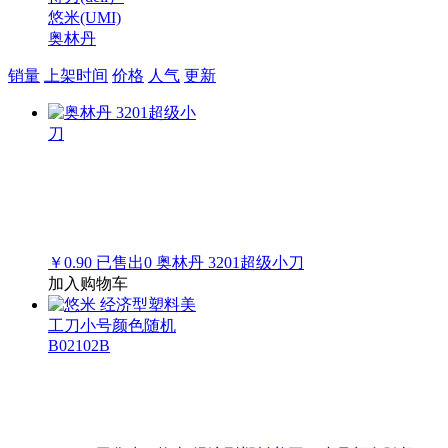
悠米(UMI)
奥林丹
销量
上架时间
价格
人气
更新
￥0.90
已售出
0
奥林丹 3201超级小刀
加入购物车