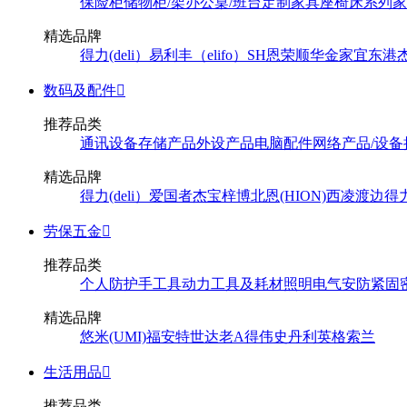
保险柜
储物柜/架
办公桌/班台
定制家具
座椅
床系列
家
精选品牌
得力(deli）
易利丰（elifo）
SH
恩荣
顺华
金家宜
东港
数码及配件

推荐品类
通讯设备
存储产品
外设产品
电脑配件
网络产品/设备
精选品牌
得力(deli）
爱国者
杰宝
梓博
北恩(HION)
西凌
渡边
得
劳保五金

推荐品类
个人防护
手工具
动力工具及耗材
照明
电气
安防
紧固
精选品牌
悠米(UMI)
福安特
世达
老A
得伟
史丹利
英格索兰
生活用品

推荐品类