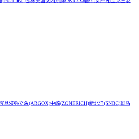
Polar bear)
强林
美国安內斯牌
ORICO
玛丽
何如
中柏
宝克
三菱
震旦
济强
立象(ARGOX)
中崎(ZONERICH)
新北洋(SNBC)
斑马