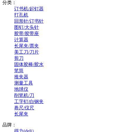
分类：
订书机/起钉器
打孔机
回形针/订书针
图钉/大头针
胶带/胶带座
计算器
长尾夹/票夹
美工刀/刀片
剪刀
固体胶棒/胶水
笔筒
推夹器
测量工具
地球仪
削笔机/刀
工字钉/白钢夹
卷尺/仪尺
长尾夹
品牌：
得力(deli）