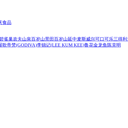
庆食品
碧
雀巢
农夫山泉
百岁山
景田百岁山
延中
麦斯威尔
可口可乐
三得利
喔
歌帝梵(GODIVA)
李锦记(LEE KUM KEE)
鲁花
金龙鱼
陈克明