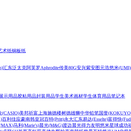
艺术纸
铜板纸
n)
汇东
泛太克
阿芙罗Aphrodite
传美80G
安兴
紫安图
元浩
悠米(UMI)
展示用品
胶粘用品
封装用品
学生美术画材
学生体育用品
笔记本
(CASIO)
美邦祈富
上海
施德楼
树德
雄狮
中华铅笔
国誉(KOKUYO
)
百利佳
应豪
南韩皇冠
百特(Pritt)
永大
汇东
易达(Esselte)
富得快(Fude
MAX)
马利(Marie's)
晨光(M&G)
渡边
晨光
得力
友明
悠米
星球
成功