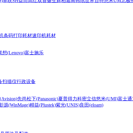
)
卓联
SH
益而高
红双喜
健生
辉柏嘉
南韩纸世界
百特
悠米UM
北极熊(
机条码打印耗材
速印机耗材
联想(Lenovo)
富士施乐
备
扫描仪
行政设备
Avision)
先尚
松下(Panasonic)
夏普
得力
科密
立信
悠米(UMI)
富士通
影源(WinMage)
精益(Plustek)
紫光(UNIS)
良田(eloam)