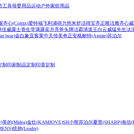
洁工具
母婴用品
运动户外
家纺用品
屋
齐心(Comix)
爱特福
飞利浦
得力
悠米
舒洁
得宝
齐正
唯洁雅
齐心
威
肤佳
威露士
资生堂
滴露
蓝月亮
斧头牌
洁霸
清道王
白云
威猛先生
汰
r bear)
金白象
宜客莱
中天
传美
奇正
安格耐特(Agnite)
苏泊尔
定制
印刷制品定制
印章定制
)
美的(Midea)
金灶(KAMJOVE)
SH
小熊
苏泊尔
夏普(SHARP)
海信(Hi
ENS)
统帅(Leader)