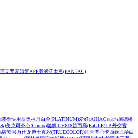
阿芙罗复印纸
APP
图润
泛太克(FANTAC)
)
装得快
用友
奥林丹
白金(PLATINUM)
爱好(AIHAO)
西玛
施德楼
k)
美克司
齐心(Comix)
驰辉 CH818
益而高(EaGLE)
LP 外交官
福牌
安兴
万仕龙
博士
真彩(TRUECOLOR)
国誉
齐心
卡西欧
三菱
白