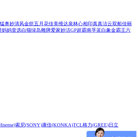
猛
奥妙
清风
金纺
五月花
佳美
维达
泉林
心相印
真真
洁云
双船
佳丽
渍
妈妈壹选
白猫
绿岛
雕牌
爱家
妙洁
GP超霸
南孚
蓝白象
金霸王
六
sense)
索尼(SONY)
康佳(KONKA)
TCL
格力(GREE)
日立