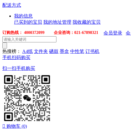
配送方式
我的信息
已买到的宝贝
我的地址管理
我收藏的宝贝
订购热线： 4000372099 企业咨询：021-67898321
会员登录
会
热搜榜：
A4纸
文件夹
硒鼓
墨盒
中性笔
订书机
手机扫码购买
扫一扫手机购买

购物车
(0)