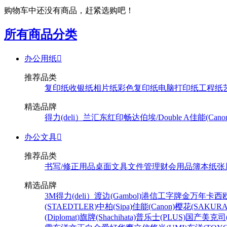
购物车中还没有商品，赶紧选购吧！
所有商品分类
办公用纸

推荐品类
复印纸
收银纸
相片纸
彩色复印纸
电脑打印纸
工程纸
精选品牌
得力(deli）
兰汇东
红印畅
达伯埃/Double A
佳能(Cano
办公文具

推荐品类
书写/修正用品
桌面文具
文件管理
财会用品
簿本纸张
精选品牌
3M
得力(deli）
渡边(Gambol)
港信
工字牌
金万年
卡西欧
(STAEDTLER)
中柏(Sipa)
佳能(Canon)
樱花(SAKURA
(Diplomat)
旗牌(Shachihata)
普乐士(PLUS)
国产
美克司(