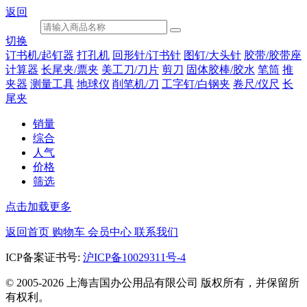
返回
切换
订书机/起钉器
打孔机
回形针/订书针
图钉/大头针
胶带/胶带座
计算器
长尾夹/票夹
美工刀/刀片
剪刀
固体胶棒/胶水
笔筒
推
夹器
测量工具
地球仪
削笔机/刀
工字钉/白钢夹
卷尺/仪尺
长
尾夹
销量
综合
人气
价格
筛选
点击加载更多
返回首页
购物车
会员中心
联系我们
ICP备案证书号:
沪ICP备10029311号-4
© 2005-2026 上海吉国办公用品有限公司 版权所有，并保留所
有权利。