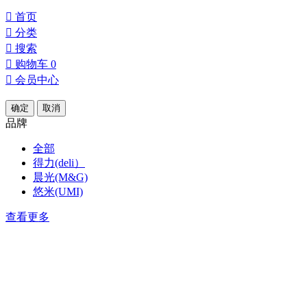

首页

分类

搜索

购物车
0

会员中心
确定
取消
品牌
全部
得力(deli）
晨光(M&G)
悠米(UMI)
查看更多