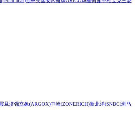
Polar bear)
强林
美国安內斯牌
ORICO
玛丽
何如
中柏
宝克
三菱
震旦
济强
立象(ARGOX)
中崎(ZONERICH)
新北洋(SNBC)
斑马