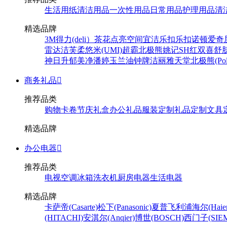
生活用纸
清洁用品
一次性用品
日常用品
护理用品
清
精选品牌
3M
得力(deli）
茶花
点亮空间
宜洁
乐扣乐扣
诺顿
爱奇
雷达
洁芙柔
悠米(UMI)
超霸
北极熊
姚记
SH
红双喜
舒
神
日升
郁美净
潘婷
玉兰油
钟牌
洁丽雅
天堂
北极熊(Pola
商务礼品

推荐品类
购物卡卷
节庆礼盒
办公礼品
服装定制
礼品定制
文具
精选品牌
办公电器

推荐品类
电视
空调
冰箱
洗衣机
厨房电器
生活电器
精选品牌
卡萨帝(Casarte)
松下(Panasonic)
夏普
飞利浦
海尔(Haier
(HITACHI)
安淇尔(Anqier)
博世(BOSCH)
西门子(SIEM