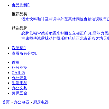
食品饮料

推荐品类
酒水饮料
咖啡及冲调
中外茗茶
休闲速食
粮油调味
节
精选品牌
恋牌
艺福堂
德芙
脆香米
好丽友
立顿
正广
SH
雪菲力
雪
宝
康师傅
冰露
脉动
佳得乐
哇哈哈
正北
奇正
燕之坊
天
洗洁精

查看所有分类

首页
积分兑换
OA用纸
办公设备
生活用品
办公文具
劳保五金
首页
办公电器
厨房电器
>
>