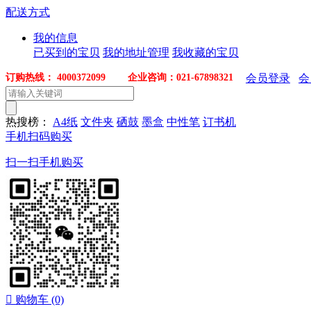
配送方式
我的信息
已买到的宝贝
我的地址管理
我收藏的宝贝
订购热线： 4000372099 企业咨询：021-67898321
会员登录
会
热搜榜：
A4纸
文件夹
硒鼓
墨盒
中性笔
订书机
手机扫码购买
扫一扫手机购买

购物车
(0)