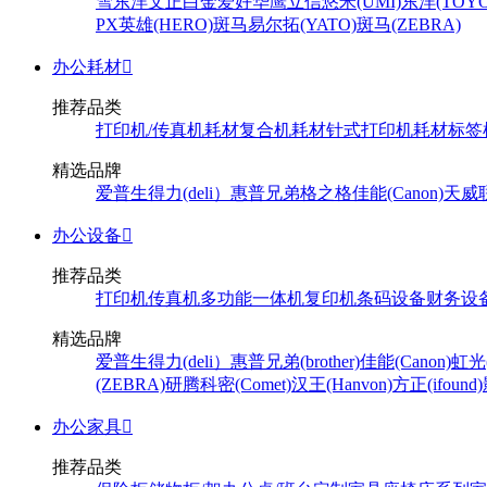
雪
东洋
文正
白金
爱好
华鹰
立信
悠米(UMI)
东洋(TOYO
PX
英雄(HERO)
斑马
易尔拓(YATO)
斑马(ZEBRA)
办公耗材

推荐品类
打印机/传真机耗材
复合机耗材
针式打印机耗材
标签
精选品牌
爱普生
得力(deli）
惠普
兄弟
格之格
佳能(Canon)
天威
办公设备

推荐品类
打印机
传真机
多功能一体机
复印机
条码设备
财务设
精选品牌
爱普生
得力(deli）
惠普
兄弟(brother)
佳能(Canon)
虹光(
(ZEBRA)
研腾
科密(Comet)
汉王(Hanvon)
方正(ifound)
办公家具

推荐品类