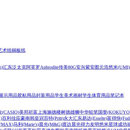
艺术纸
铜板纸
n)
汇东
泛太克
阿芙罗Aphrodite
传美80G
安兴
紫安图
元浩
悠米(UMI)
展示用品
胶粘用品
封装用品
学生美术画材
学生体育用品
笔记本
(CASIO)
美邦祈富
上海
施德楼
树德
雄狮
中华铅笔
国誉(KOKUYO
)
百利佳
应豪
南韩皇冠
百特(Pritt)
永大
汇东
易达(Esselte)
富得快(Fude
MAX)
马利(Marie's)
晨光(M&G)
渡边
晨光
得力
友明
悠米
星球
成功