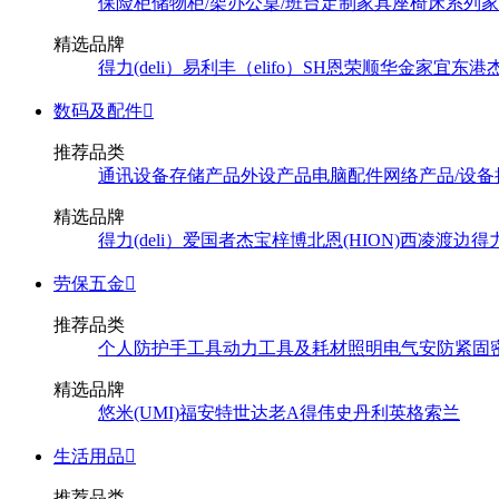
保险柜
储物柜/架
办公桌/班台
定制家具
座椅
床系列
家
精选品牌
得力(deli）
易利丰（elifo）
SH
恩荣
顺华
金家宜
东港
数码及配件

推荐品类
通讯设备
存储产品
外设产品
电脑配件
网络产品/设备
精选品牌
得力(deli）
爱国者
杰宝
梓博
北恩(HION)
西凌
渡边
得
劳保五金

推荐品类
个人防护
手工具
动力工具及耗材
照明
电气
安防
紧固
精选品牌
悠米(UMI)
福安特
世达
老A
得伟
史丹利
英格索兰
生活用品

推荐品类