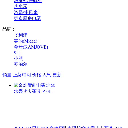
消毒柜/洗碗机
热水器
浴霸/排风扇
更多厨房电器
品牌：
飞利浦
美的(Midea)
金灶(KAMJOVE)
SH
小熊
苏泊尔
销量
上架时间
价格
人气
更新