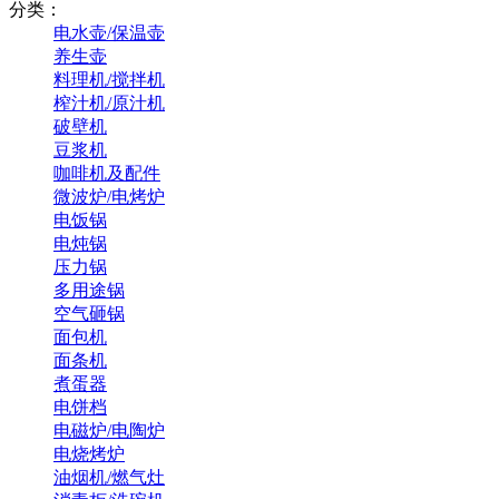
分类：
电水壶/保温壶
养生壶
料理机/搅拌机
榨汁机/原汁机
破壁机
豆浆机
咖啡机及配件
微波炉/电烤炉
电饭锅
电炖锅
压力锅
多用途锅
空气砸锅
面包机
面条机
煮蛋器
电饼档
电磁炉/电陶炉
电烧烤炉
油烟机/燃气灶