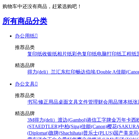
购物车中还没有商品，赶紧选购吧！
所有商品分类
办公用纸

推荐品类
复印纸
收银纸
相片纸
彩色复印纸
电脑打印纸
工程纸
精选品牌
得力(deli）
兰汇东
红印畅
达伯埃/Double A
佳能(Cano
办公文具

推荐品类
书写/修正用品
桌面文具
文件管理
财会用品
簿本纸张
精选品牌
3M
得力(deli）
渡边(Gambol)
港信
工字牌
金万年
卡西欧
(STAEDTLER)
中柏(Sipa)
佳能(Canon)
樱花(SAKURA
(Diplomat)
旗牌(Shachihata)
普乐士(PLUS)
国产
美克司(