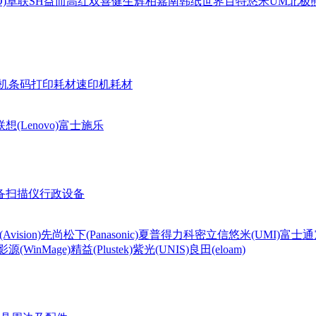
)
卓联
SH
益而高
红双喜
健生
辉柏嘉
南韩纸世界
百特
悠米UM
北极熊(
机条码打印耗材
速印机耗材
联想(Lenovo)
富士施乐
备
扫描仪
行政设备
Avision)
先尚
松下(Panasonic)
夏普
得力
科密
立信
悠米(UMI)
富士通
影源(WinMage)
精益(Plustek)
紫光(UNIS)
良田(eloam)