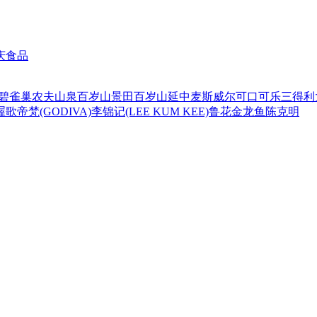
庆食品
碧
雀巢
农夫山泉
百岁山
景田百岁山
延中
麦斯威尔
可口可乐
三得利
喔
歌帝梵(GODIVA)
李锦记(LEE KUM KEE)
鲁花
金龙鱼
陈克明