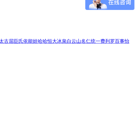
太古
屈臣氏
依能
娃哈哈
恒大冰泉
白云山
名仁
统一
费列罗
百事
怡