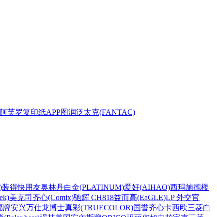
阿芙罗复印纸
APP
图润
泛太克(FANTAC)
)
装得快
用友
奥林丹
白金(PLATINUM)
爱好(AIHAO)
西玛
施德楼
k)
美克司
齐心(Comix)
驰辉 CH818
益而高(EaGLE)
LP 外交官
福牌
安兴
万仕龙
博士
真彩(TRUECOLOR)
国誉
齐心
卡西欧
三菱
白