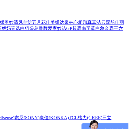
猛
奥妙
清风
金纺
五月花
佳美
维达
泉林
心相印
真真
洁云
双船
佳丽
渍
妈妈壹选
白猫
绿岛
雕牌
爱家
妙洁
GP超霸
南孚
蓝白象
金霸王
六
sense)
索尼(SONY)
康佳(KONKA)
TCL
格力(GREE)
日立