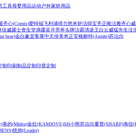
洁工具
母婴用品
运动户外
家纺用品
屋
齐心(Comix)
爱特福
飞利浦
得力
悠米
舒洁
得宝
齐正
唯洁雅
齐心
威
肤佳
威露士
资生堂
滴露
蓝月亮
斧头牌
洁霸
清道王
白云
威猛先生
汰
r bear)
金白象
宜客莱
中天
传美
奇正
安格耐特(Agnite)
苏泊尔
定制
印刷制品定制
印章定制
)
美的(Midea)
金灶(KAMJOVE)
SH
小熊
苏泊尔
夏普(SHARP)
海信(Hi
ENS)
统帅(Leader)