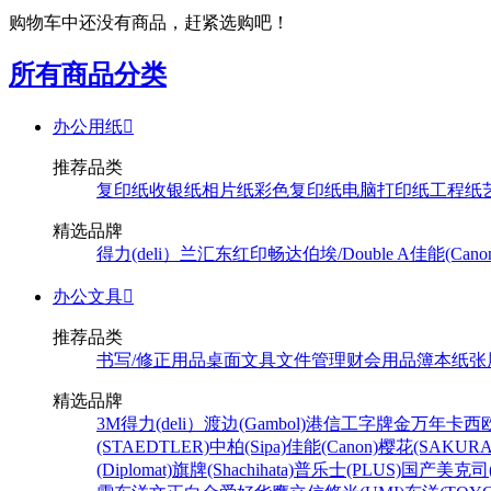
购物车中还没有商品，赶紧选购吧！
所有商品分类
办公用纸

推荐品类
复印纸
收银纸
相片纸
彩色复印纸
电脑打印纸
工程纸
精选品牌
得力(deli）
兰汇东
红印畅
达伯埃/Double A
佳能(Cano
办公文具

推荐品类
书写/修正用品
桌面文具
文件管理
财会用品
簿本纸张
精选品牌
3M
得力(deli）
渡边(Gambol)
港信
工字牌
金万年
卡西欧
(STAEDTLER)
中柏(Sipa)
佳能(Canon)
樱花(SAKURA
(Diplomat)
旗牌(Shachihata)
普乐士(PLUS)
国产
美克司(