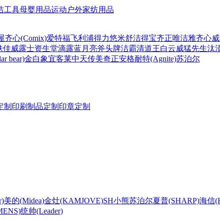
洁工具
母婴用品
运动户外
家纺用品
屋
齐心(Comix)
爱特福
飞利浦
得力
悠米
舒洁
得宝
齐正
唯洁雅
齐心
威
肤佳
威露士
资生堂
滴露
蓝月亮
斧头牌
洁霸
清道王
白云
威猛先生
汰
r bear)
金白象
宜客莱
中天
传美
奇正
安格耐特(Agnite)
苏泊尔
定制
印刷制品定制
印章定制
)
美的(Midea)
金灶(KAMJOVE)
SH
小熊
苏泊尔
夏普(SHARP)
海信(Hi
ENS)
统帅(Leader)