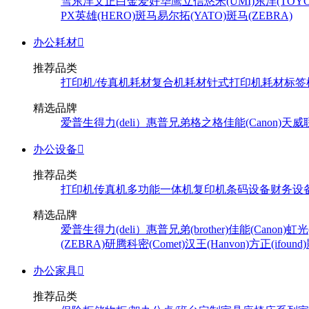
雪
东洋
文正
白金
爱好
华鹰
立信
悠米(UMI)
东洋(TOYO
PX
英雄(HERO)
斑马
易尔拓(YATO)
斑马(ZEBRA)
办公耗材

推荐品类
打印机/传真机耗材
复合机耗材
针式打印机耗材
标签
精选品牌
爱普生
得力(deli）
惠普
兄弟
格之格
佳能(Canon)
天威
办公设备

推荐品类
打印机
传真机
多功能一体机
复印机
条码设备
财务设
精选品牌
爱普生
得力(deli）
惠普
兄弟(brother)
佳能(Canon)
虹光(
(ZEBRA)
研腾
科密(Comet)
汉王(Hanvon)
方正(ifound)
办公家具

推荐品类