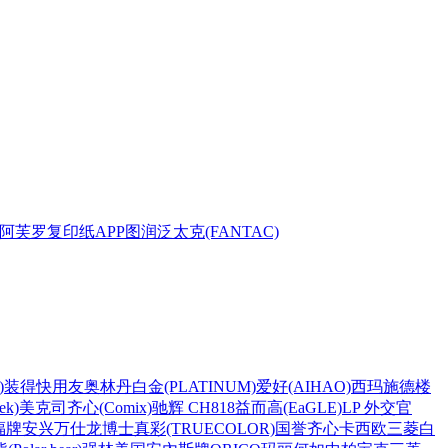
阿芙罗复印纸
APP
图润
泛太克(FANTAC)
)
装得快
用友
奥林丹
白金(PLATINUM)
爱好(AIHAO)
西玛
施德楼
k)
美克司
齐心(Comix)
驰辉 CH818
益而高(EaGLE)
LP 外交官
福牌
安兴
万仕龙
博士
真彩(TRUECOLOR)
国誉
齐心
卡西欧
三菱
白