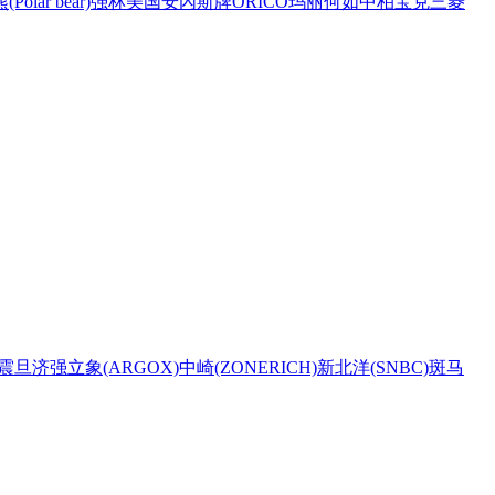
Polar bear)
强林
美国安內斯牌
ORICO
玛丽
何如
中柏
宝克
三菱
震旦
济强
立象(ARGOX)
中崎(ZONERICH)
新北洋(SNBC)
斑马