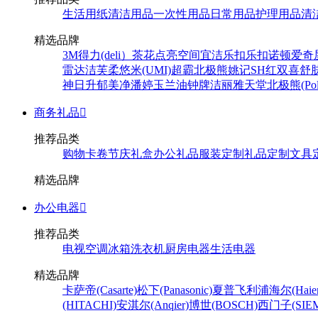
生活用纸
清洁用品
一次性用品
日常用品
护理用品
清
精选品牌
3M
得力(deli）
茶花
点亮空间
宜洁
乐扣乐扣
诺顿
爱奇
雷达
洁芙柔
悠米(UMI)
超霸
北极熊
姚记
SH
红双喜
舒
神
日升
郁美净
潘婷
玉兰油
钟牌
洁丽雅
天堂
北极熊(Pola
商务礼品

推荐品类
购物卡卷
节庆礼盒
办公礼品
服装定制
礼品定制
文具
精选品牌
办公电器

推荐品类
电视
空调
冰箱
洗衣机
厨房电器
生活电器
精选品牌
卡萨帝(Casarte)
松下(Panasonic)
夏普
飞利浦
海尔(Haier
(HITACHI)
安淇尔(Anqier)
博世(BOSCH)
西门子(SIEM