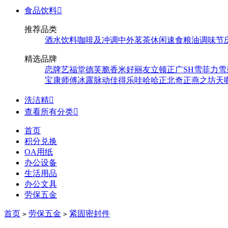
食品饮料

推荐品类
酒水饮料
咖啡及冲调
中外茗茶
休闲速食
粮油调味
节
精选品牌
恋牌
艺福堂
德芙
脆香米
好丽友
立顿
正广
SH
雪菲力
雪
宝
康师傅
冰露
脉动
佳得乐
哇哈哈
正北
奇正
燕之坊
天
洗洁精

查看所有分类

首页
积分兑换
OA用纸
办公设备
生活用品
办公文具
劳保五金
首页
劳保五金
紧固密封件
>
>