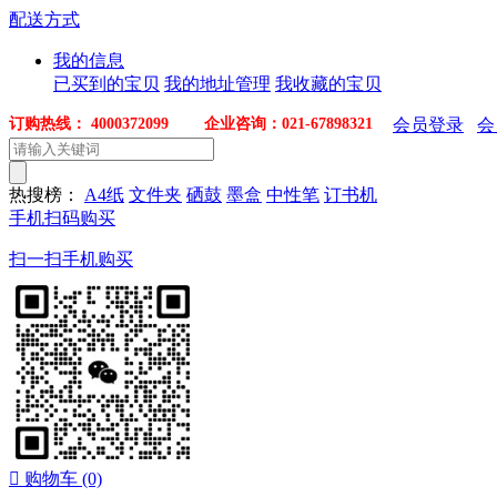
配送方式
我的信息
已买到的宝贝
我的地址管理
我收藏的宝贝
订购热线： 4000372099 企业咨询：021-67898321
会员登录
会
热搜榜：
A4纸
文件夹
硒鼓
墨盒
中性笔
订书机
手机扫码购买
扫一扫手机购买

购物车
(0)