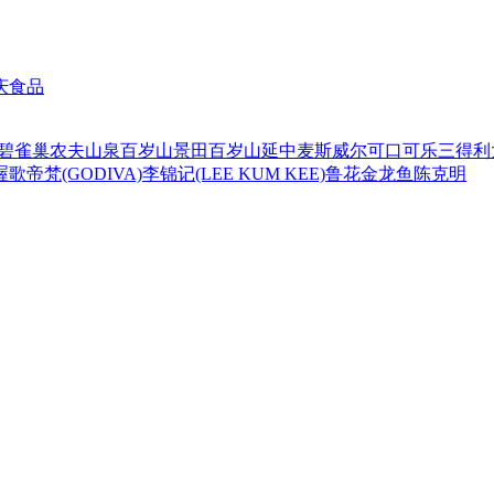
庆食品
碧
雀巢
农夫山泉
百岁山
景田百岁山
延中
麦斯威尔
可口可乐
三得利
喔
歌帝梵(GODIVA)
李锦记(LEE KUM KEE)
鲁花
金龙鱼
陈克明