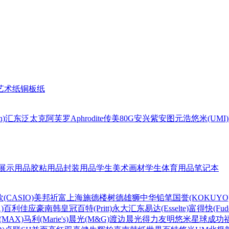
艺术纸
铜板纸
n)
汇东
泛太克
阿芙罗Aphrodite
传美80G
安兴
紫安图
元浩
悠米(UMI)
展示用品
胶粘用品
封装用品
学生美术画材
学生体育用品
笔记本
(CASIO)
美邦祈富
上海
施德楼
树德
雄狮
中华铅笔
国誉(KOKUYO
)
百利佳
应豪
南韩皇冠
百特(Pritt)
永大
汇东
易达(Esselte)
富得快(Fude
MAX)
马利(Marie's)
晨光(M&G)
渡边
晨光
得力
友明
悠米
星球
成功