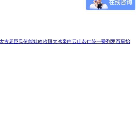
太古
屈臣氏
依能
娃哈哈
恒大冰泉
白云山
名仁
统一
费列罗
百事
怡