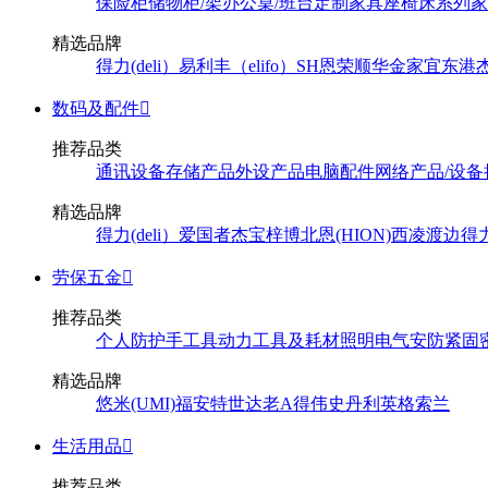
保险柜
储物柜/架
办公桌/班台
定制家具
座椅
床系列
家
精选品牌
得力(deli）
易利丰（elifo）
SH
恩荣
顺华
金家宜
东港
数码及配件

推荐品类
通讯设备
存储产品
外设产品
电脑配件
网络产品/设备
精选品牌
得力(deli）
爱国者
杰宝
梓博
北恩(HION)
西凌
渡边
得
劳保五金

推荐品类
个人防护
手工具
动力工具及耗材
照明
电气
安防
紧固
精选品牌
悠米(UMI)
福安特
世达
老A
得伟
史丹利
英格索兰
生活用品

推荐品类