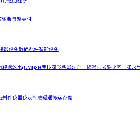
具周边及配件
杰丽斯
恩隆
美时
摄影设备
数码配件
智能设备
力
程远
悠米(UMI)
SH
罗技
双飞燕
戴尔
金士顿
漫步者
酷比客
山泽
永
密封件
仪器仪表
制准暖通
搬运存储