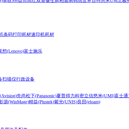
)
卓联
SH
益而高
红双喜
健生
辉柏嘉
南韩纸世界
百特
悠米UM
北极熊(
机条码打印耗材
速印机耗材
联想(Lenovo)
富士施乐
备
扫描仪
行政设备
Avision)
先尚
松下(Panasonic)
夏普
得力
科密
立信
悠米(UMI)
富士通
影源(WinMage)
精益(Plustek)
紫光(UNIS)
良田(eloam)