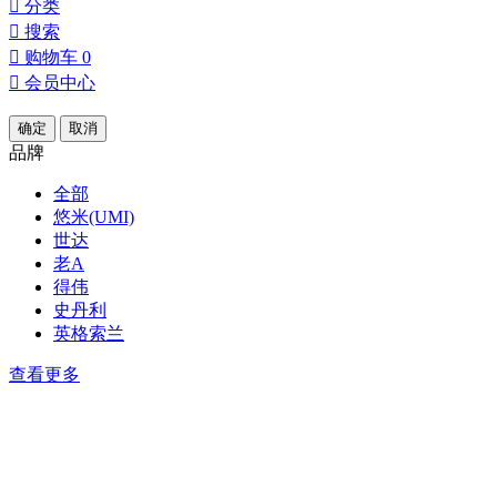

分类

搜索

购物车
0

会员中心
确定
取消
品牌
全部
悠米(UMI)
世达
老A
得伟
史丹利
英格索兰
查看更多