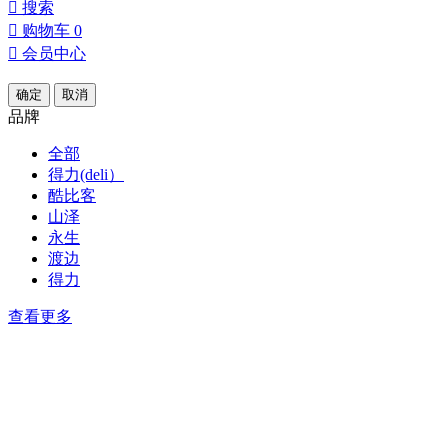

搜索

购物车
0

会员中心
确定
取消
品牌
全部
得力(deli）
酷比客
山泽
永生
渡边
得力
查看更多