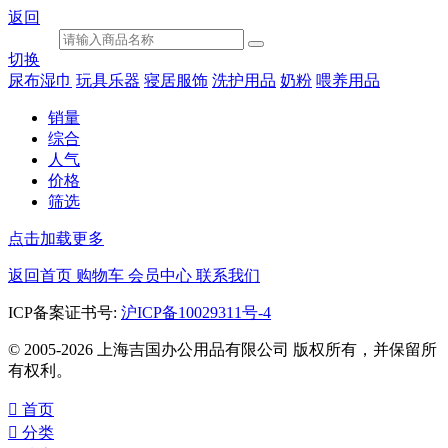
返回
切换
尿布湿巾
玩具乐器
寝居服饰
洗护用品
奶粉
喂养用品
销量
综合
人气
价格
筛选
点击加载更多
返回首页
购物车
会员中心
联系我们
ICP备案证书号:
沪ICP备10029311号-4
© 2005-2026 上海吉国办公用品有限公司 版权所有，并保留所
有权利。

首页

分类