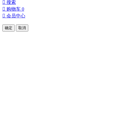

搜索

购物车
0

会员中心
确定
取消