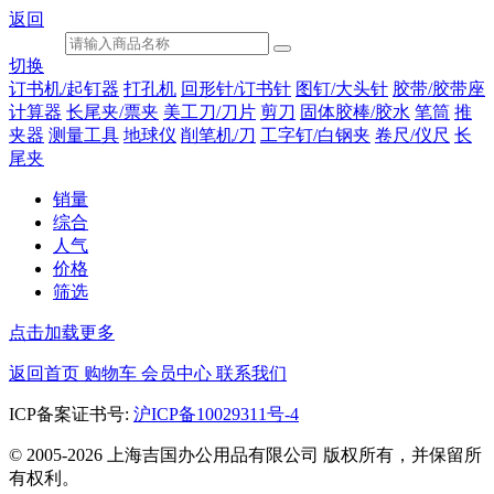
返回
切换
订书机/起钉器
打孔机
回形针/订书针
图钉/大头针
胶带/胶带座
计算器
长尾夹/票夹
美工刀/刀片
剪刀
固体胶棒/胶水
笔筒
推
夹器
测量工具
地球仪
削笔机/刀
工字钉/白钢夹
卷尺/仪尺
长
尾夹
销量
综合
人气
价格
筛选
点击加载更多
返回首页
购物车
会员中心
联系我们
ICP备案证书号:
沪ICP备10029311号-4
© 2005-2026 上海吉国办公用品有限公司 版权所有，并保留所
有权利。