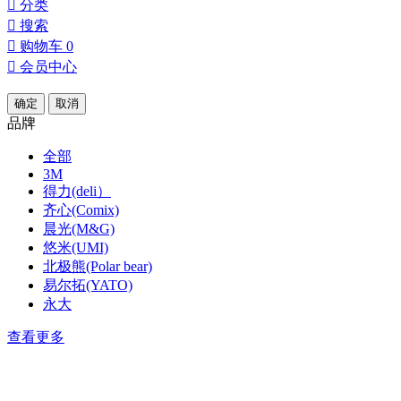

分类

搜索

购物车
0

会员中心
确定
取消
品牌
全部
3M
得力(deli）
齐心(Comix)
晨光(M&G)
悠米(UMI)
北极熊(Polar bear)
易尔拓(YATO)
永大
查看更多