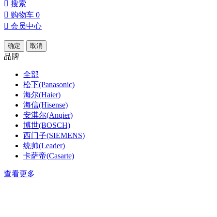

搜索

购物车
0

会员中心
确定
取消
品牌
全部
松下(Panasonic)
海尔(Haier)
海信(Hisense)
安淇尔(Anqier)
博世(BOSCH)
西门子(SIEMENS)
统帅(Leader)
卡萨帝(Casarte)
查看更多