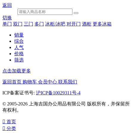
返回
切换
单门
双门
三门
多门
冰柜/冰吧
对开门
酒柜
更多冰箱
销量
综合
人气
价格
筛选
点击加载更多
返回首页
购物车
会员中心
联系我们
ICP备案证书号:
沪ICP备10029311号-4
© 2005-2026 上海吉国办公用品有限公司 版权所有，并保留所
有权利。

首页

分类