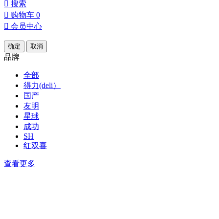

搜索

购物车
0

会员中心
确定
取消
品牌
全部
得力(deli）
国产
友明
星球
成功
SH
红双喜
查看更多