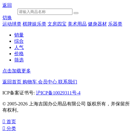
返回
切换
运动球类
棋牌娱乐类
文房四宝
美术用品
健身器材
乐器类
销量
综合
人气
价格
筛选
点击加载更多
返回首页
购物车
会员中心
联系我们
ICP备案证书号:
沪ICP备10029311号-4
© 2005-2026 上海吉国办公用品有限公司 版权所有，并保留所
有权利。

首页

分类