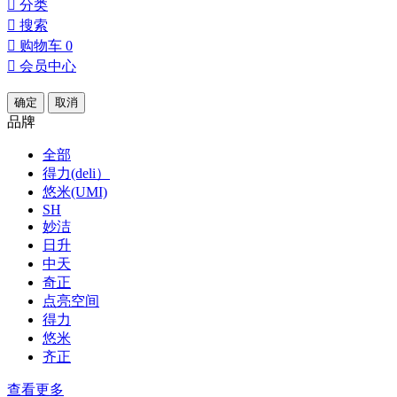

分类

搜索

购物车
0

会员中心
确定
取消
品牌
全部
得力(deli）
悠米(UMI)
SH
妙洁
日升
中天
奇正
点亮空间
得力
悠米
齐正
查看更多