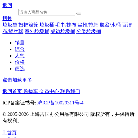
返回
切换
垃圾袋
扫把簸箕
垃圾桶
毛巾/抹布
尘推/拖把
脸盆/水桶
百洁
布/钢丝球
室外垃圾桶
桌边垃圾桶
分类垃圾桶
销量
综合
人气
价格
筛选
点击加载更多
返回首页
购物车
会员中心
联系我们
ICP备案证书号:
沪ICP备10029311号-4
© 2005-2026 上海吉国办公用品有限公司 版权所有，并保留所
有权利。

首页