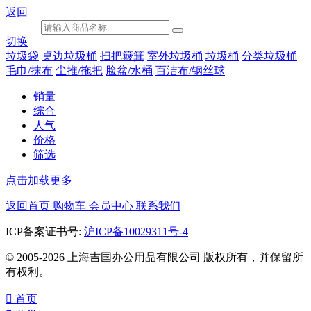
返回
切换
垃圾袋
桌边垃圾桶
扫把簸箕
室外垃圾桶
垃圾桶
分类垃圾桶
毛巾/抹布
尘推/拖把
脸盆/水桶
百洁布/钢丝球
销量
综合
人气
价格
筛选
点击加载更多
返回首页
购物车
会员中心
联系我们
ICP备案证书号:
沪ICP备10029311号-4
© 2005-2026 上海吉国办公用品有限公司 版权所有，并保留所
有权利。

首页