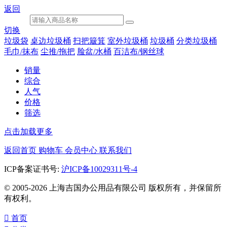
返回
切换
垃圾袋
桌边垃圾桶
扫把簸箕
室外垃圾桶
垃圾桶
分类垃圾桶
毛巾/抹布
尘推/拖把
脸盆/水桶
百洁布/钢丝球
销量
综合
人气
价格
筛选
点击加载更多
返回首页
购物车
会员中心
联系我们
ICP备案证书号:
沪ICP备10029311号-4
© 2005-2026 上海吉国办公用品有限公司 版权所有，并保留所
有权利。

首页