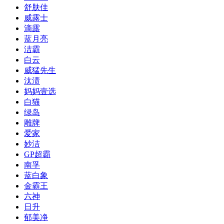
舒肤佳
威露士
滴露
蓝月亮
洁霸
白云
威猛先生
汰渍
妈妈壹选
白猫
绿岛
雕牌
爱家
妙洁
GP超霸
南孚
蓝白象
金霸王
六神
日升
郁美净