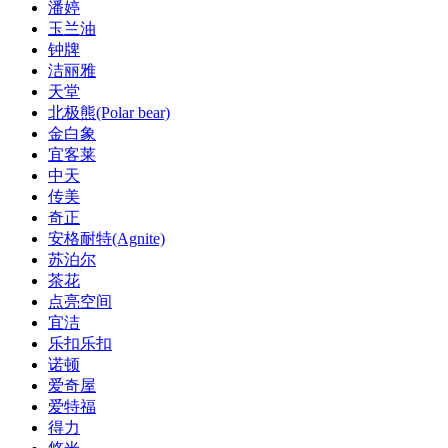
潘婷
玉兰油
钟牌
洁丽雅
天堂
北极熊(Polar bear)
金白象
宜客莱
中天
传美
奇正
安格耐特(Agnite)
苏泊尔
茶花
点亮空间
宜洁
乐扣乐扣
诺顿
爱奇屋
爱特福
得力