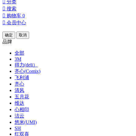

分类

搜索

购物车
0

会员中心
确定
取消
品牌
全部
3M
得力(deli）
齐心(Comix)
飞利浦
齐心
清风
五月花
维达
心相印
洁云
悠米(UMI)
SH
红双喜