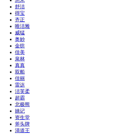
悠米
舒洁
得宝
齐正
唯洁雅
威猛
奥妙
金纺
佳美
泉林
真真
双船
佳丽
雷达
洁芙柔
超霸
北极熊
姚记
资生堂
斧头牌
清道王