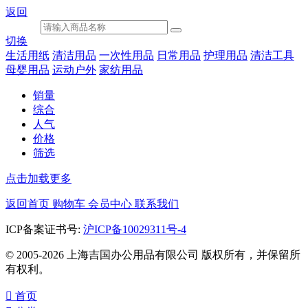
返回
切换
生活用纸
清洁用品
一次性用品
日常用品
护理用品
清洁工具
母婴用品
运动户外
家纺用品
销量
综合
人气
价格
筛选
点击加载更多
返回首页
购物车
会员中心
联系我们
ICP备案证书号:
沪ICP备10029311号-4
© 2005-2026 上海吉国办公用品有限公司 版权所有，并保留所
有权利。

首页