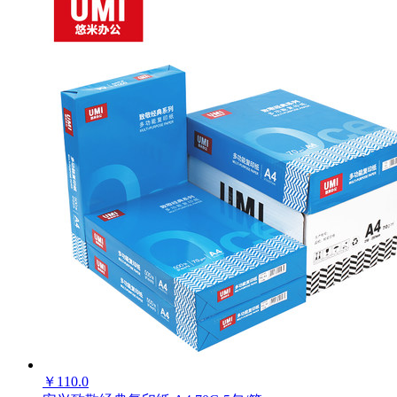
中···
购买此商品可使用：0积分
已售
ECS004834
出：
确定
商品品牌：
0
清道王
上架时间：
2025-03-28
商品重量：
0克
确定
颜色
1卡/4粒装
10卡40粒
￥
110.0