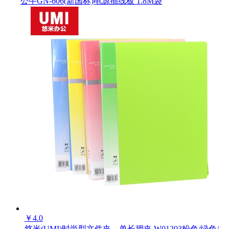
公牛GN-606(新国标)电源插线板 1.8M袋
￥
4.0
悠米(UMI)时尚型文件夹，单长押夹 W01203粉色/绿色/