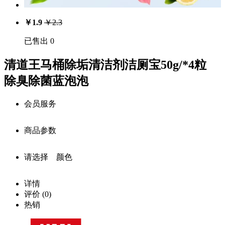
￥
1.9
￥
2.3
已售出 0
清道王马桶除垢清洁剂洁厕宝50g/*4粒
除臭除菌蓝泡泡
会员服务
商品参数
会员享受服务
请选择 颜色
注册用户：￥
1.9
商品详细参数
价
中级会员：￥
1.9
详情
商品名称：
格：
评价
(0)
高级会员：￥
1.9
0
库
清道王马桶除垢清洁剂洁厕宝50g/*4粒 除臭除菌蓝泡泡
热销
存：
白金级会员：￥
1.9
载入
商品编号：