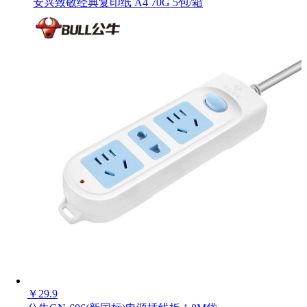
安兴致敬经典复印纸 A4 70G 5包/箱
数量
-
+
￥
29.9