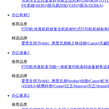
雪
东洋
文正
白金
爱好
华鹰
立信
悠米(UMI)
东洋(TOYO
PX
英雄(HERO)
斑马
易尔拓(YATO)
斑马(ZEBRA)
办公耗材

推荐品类
打印机/传真机耗材
复合机耗材
针式打印机耗材
标签
精选品牌
爱普生
得力(deli）
惠普
兄弟
格之格
佳能(Canon)
天威
办公设备

推荐品类
打印机
传真机
多功能一体机
复印机
条码设备
财务设
精选品牌
爱普生
得力(deli）
惠普
兄弟(brother)
佳能(Canon)
虹光(
(ZEBRA)
研腾
科密(Comet)
汉王(Hanvon)
方正(ifound)
办公家具

推荐品类