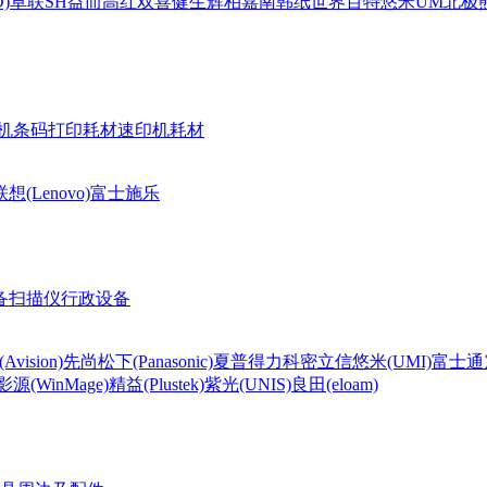
)
卓联
SH
益而高
红双喜
健生
辉柏嘉
南韩纸世界
百特
悠米UM
北极熊(
机条码打印耗材
速印机耗材
联想(Lenovo)
富士施乐
备
扫描仪
行政设备
Avision)
先尚
松下(Panasonic)
夏普
得力
科密
立信
悠米(UMI)
富士通
影源(WinMage)
精益(Plustek)
紫光(UNIS)
良田(eloam)