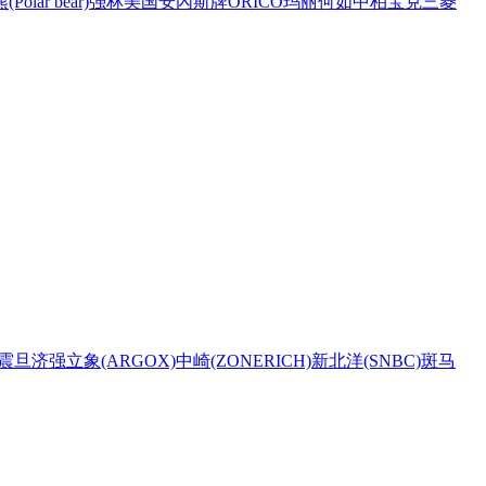
Polar bear)
强林
美国安內斯牌
ORICO
玛丽
何如
中柏
宝克
三菱
震旦
济强
立象(ARGOX)
中崎(ZONERICH)
新北洋(SNBC)
斑马