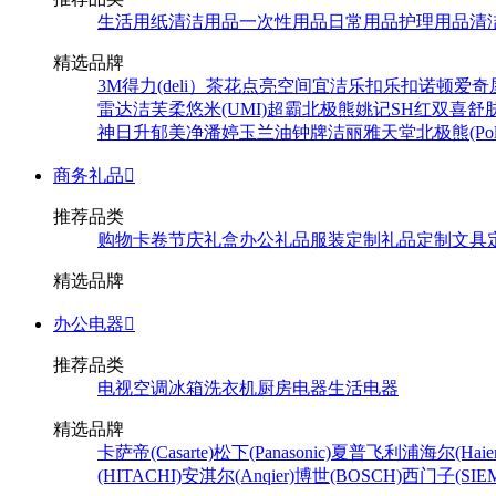
生活用纸
清洁用品
一次性用品
日常用品
护理用品
清
精选品牌
3M
得力(deli）
茶花
点亮空间
宜洁
乐扣乐扣
诺顿
爱奇
雷达
洁芙柔
悠米(UMI)
超霸
北极熊
姚记
SH
红双喜
舒
神
日升
郁美净
潘婷
玉兰油
钟牌
洁丽雅
天堂
北极熊(Pola
商务礼品

推荐品类
购物卡卷
节庆礼盒
办公礼品
服装定制
礼品定制
文具
精选品牌
办公电器

推荐品类
电视
空调
冰箱
洗衣机
厨房电器
生活电器
精选品牌
卡萨帝(Casarte)
松下(Panasonic)
夏普
飞利浦
海尔(Haier
(HITACHI)
安淇尔(Anqier)
博世(BOSCH)
西门子(SIEM