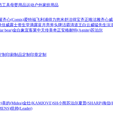
洁工具
母婴用品
运动户外
家纺用品
屋
齐心(Comix)
爱特福
飞利浦
得力
悠米
舒洁
得宝
齐正
唯洁雅
齐心
威
肤佳
威露士
资生堂
滴露
蓝月亮
斧头牌
洁霸
清道王
白云
威猛先生
汰
r bear)
金白象
宜客莱
中天
传美
奇正
安格耐特(Agnite)
苏泊尔
定制
印刷制品定制
印章定制
)
美的(Midea)
金灶(KAMJOVE)
SH
小熊
苏泊尔
夏普(SHARP)
海信(Hi
ENS)
统帅(Leader)