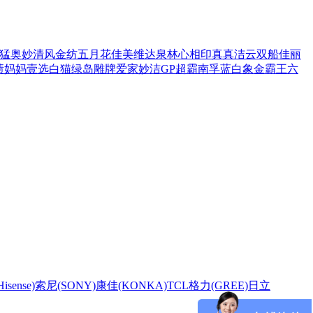
猛
奥妙
清风
金纺
五月花
佳美
维达
泉林
心相印
真真
洁云
双船
佳丽
渍
妈妈壹选
白猫
绿岛
雕牌
爱家
妙洁
GP超霸
南孚
蓝白象
金霸王
六
sense)
索尼(SONY)
康佳(KONKA)
TCL
格力(GREE)
日立