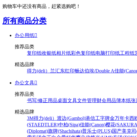
购物车中还没有商品，赶紧选购吧！
所有商品分类
办公用纸

推荐品类
复印纸
收银纸
相片纸
彩色复印纸
电脑打印纸
工程纸
精选品牌
得力(deli）
兰汇东
红印畅
达伯埃/Double A
佳能(Cano
办公文具

推荐品类
书写/修正用品
桌面文具
文件管理
财会用品
簿本纸张
精选品牌
3M
得力(deli）
渡边(Gambol)
港信
工字牌
金万年
卡西欧
(STAEDTLER)
中柏(Sipa)
佳能(Canon)
樱花(SAKURA
(Diplomat)
旗牌(Shachihata)
普乐士(PLUS)
国产
美克司(