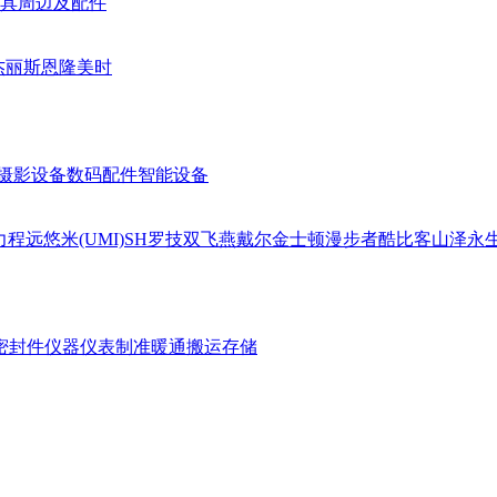
具周边及配件
杰丽斯
恩隆
美时
摄影设备
数码配件
智能设备
力
程远
悠米(UMI)
SH
罗技
双飞燕
戴尔
金士顿
漫步者
酷比客
山泽
永
密封件
仪器仪表
制准暖通
搬运存储