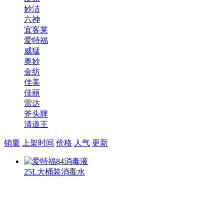
妙洁
六神
宜客莱
爱特福
威猛
奥妙
金纺
佳美
佳丽
雷达
斧头牌
清道王
销量
上架时间
价格
人气
更新