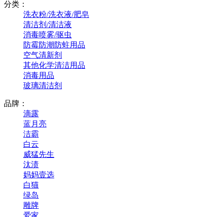
分类：
洗衣粉/洗衣液/肥皂
清洁剂/清洁液
消毒喷雾/驱虫
防霉防潮防蛀用品
空气清新剂
其他化学清洁用品
消毒用品
玻璃清洁剂
品牌：
滴露
蓝月亮
洁霸
白云
威猛先生
汰渍
妈妈壹选
白猫
绿岛
雕牌
爱家