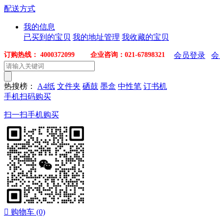
配送方式
我的信息
已买到的宝贝
我的地址管理
我收藏的宝贝
订购热线： 4000372099 企业咨询：021-67898321
会员登录
会
热搜榜：
A4纸
文件夹
硒鼓
墨盒
中性笔
订书机
手机扫码购买
扫一扫手机购买

购物车
(0)