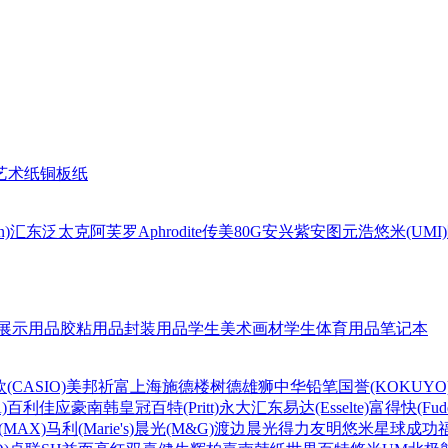
艺术纸
铜板纸
n)
汇东
泛太克
阿芙罗Aphrodite
传美80G
安兴
紫安图
元浩
悠米(UMI)
展示用品
胶粘用品
封装用品
学生美术画材
学生体育用品
笔记本
(CASIO)
美邦祈富
上海
施德楼
树德
雄狮
中华铅笔
国誉(KOKUYO
)
百利佳
应豪
南韩皇冠
百特(Pritt)
永大
汇东
易达(Esselte)
富得快(Fude
MAX)
马利(Marie's)
晨光(M&G)
渡边
晨光
得力
友明
悠米
星球
成功