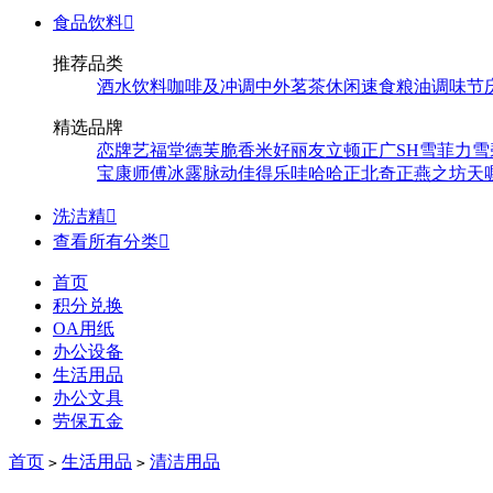
食品饮料

推荐品类
酒水饮料
咖啡及冲调
中外茗茶
休闲速食
粮油调味
节
精选品牌
恋牌
艺福堂
德芙
脆香米
好丽友
立顿
正广
SH
雪菲力
雪
宝
康师傅
冰露
脉动
佳得乐
哇哈哈
正北
奇正
燕之坊
天
洗洁精

查看所有分类

首页
积分兑换
OA用纸
办公设备
生活用品
办公文具
劳保五金
首页
生活用品
清洁用品
>
>