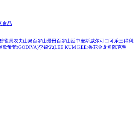
庆食品
碧
雀巢
农夫山泉
百岁山
景田百岁山
延中
麦斯威尔
可口可乐
三得利
喔
歌帝梵(GODIVA)
李锦记(LEE KUM KEE)
鲁花
金龙鱼
陈克明