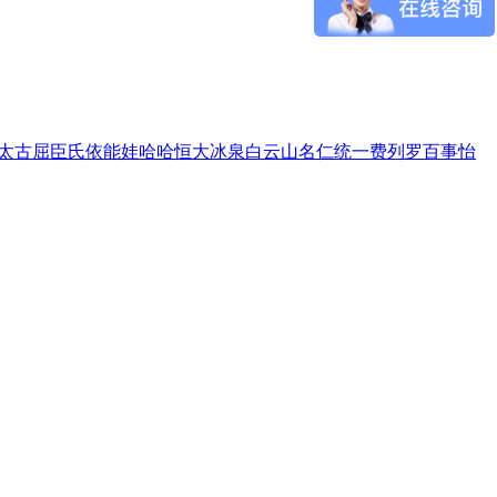
太古
屈臣氏
依能
娃哈哈
恒大冰泉
白云山
名仁
统一
费列罗
百事
怡