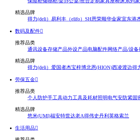
保险柜
储物柜/架
办公桌/班台
定制家具
座椅
床系列
家
精选品牌
得力(deli）
易利丰（elifo）
SH
恩荣
顺华
金家宜
东港
数码及配件

推荐品类
通讯设备
存储产品
外设产品
电脑配件
网络产品/设备
精选品牌
得力(deli）
爱国者
杰宝
梓博
北恩(HION)
西凌
渡边
得
劳保五金

推荐品类
个人防护
手工具
动力工具及耗材
照明
电气
安防
紧固
精选品牌
悠米(UMI)
福安特
世达
老A
得伟
史丹利
英格索兰
生活用品

推荐品类