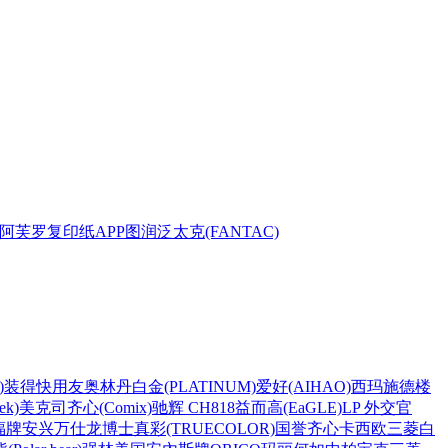
阿芙罗复印纸
APP
图润
泛太克(FANTAC)
)
装得快
用友
奥林丹
白金(PLATINUM)
爱好(AIHAO)
西玛
施德楼
k)
美克司
齐心(Comix)
驰辉 CH818
益而高(EaGLE)
LP 外交官
福牌
安兴
万仕龙
博士
真彩(TRUECOLOR)
国誉
齐心
卡西欧
三菱
白