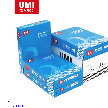
中···
购买此商品可使用：0积分
商品编号：
已售
出：
ECS004833
确定
0
商品品牌：
蓝月亮
上架时间：
2025-03-28
商品重量：
0克
确定
颜色
1瓶
2瓶
￥
110.0