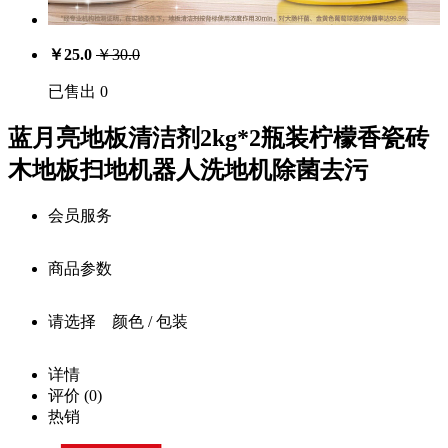
￥
25.0
￥
30.0
已售出 0
蓝月亮地板清洁剂2kg*2瓶装柠檬香瓷砖
木地板扫地机器人洗地机除菌去污
会员服务
商品参数
会员享受服务
请选择 颜色 / 包装
注册用户：￥
25.0
商品详细参数
价
中级会员：￥
25.0
详情
商品名称：
格：
评价
(0)
高级会员：￥
25.0
0
库
蓝月亮地板清洁剂2kg*2瓶装柠檬香瓷砖木地板扫地机器
热销
存：
白金级会员：￥
人洗地机除菌去污
34.5
载入