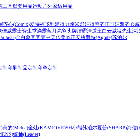
洁工具
母婴用品
运动户外
家纺用品
屋
齐心(Comix)
爱特福
飞利浦
得力
悠米
舒洁
得宝
齐正
唯洁雅
齐心
威
肤佳
威露士
资生堂
滴露
蓝月亮
斧头牌
洁霸
清道王
白云
威猛先生
汰
r bear)
金白象
宜客莱
中天
传美
奇正
安格耐特(Agnite)
苏泊尔
定制
印刷制品定制
印章定制
)
美的(Midea)
金灶(KAMJOVE)
SH
小熊
苏泊尔
夏普(SHARP)
海信(Hi
ENS)
统帅(Leader)