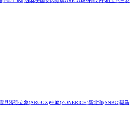
Polar bear)
强林
美国安內斯牌
ORICO
玛丽
何如
中柏
宝克
三菱
震旦
济强
立象(ARGOX)
中崎(ZONERICH)
新北洋(SNBC)
斑马