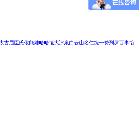
太古
屈臣氏
依能
娃哈哈
恒大冰泉
白云山
名仁
统一
费列罗
百事
怡