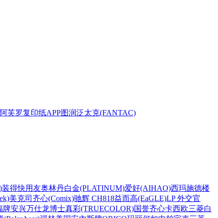
阿芙罗复印纸
APP
图润
泛太克(FANTAC)
)
装得快
用友
奥林丹
白金(PLATINUM)
爱好(AIHAO)
西玛
施德楼
k)
美克司
齐心(Comix)
驰辉 CH818
益而高(EaGLE)
LP 外交官
福牌
安兴
万仕龙
博士
真彩(TRUECOLOR)
国誉
齐心
卡西欧
三菱
白