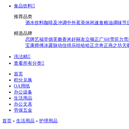
食品饮料

推荐品类
酒水饮料
咖啡及冲调
中外茗茶
休闲速食
粮油调味
节
精选品牌
恋牌
艺福堂
德芙
脆香米
好丽友
立顿
正广
SH
雪菲力
雪
宝
康师傅
冰露
脉动
佳得乐
哇哈哈
正北
奇正
燕之坊
天
洗洁精

查看所有分类

首页
积分兑换
OA用纸
办公设备
生活用品
办公文具
劳保五金
首页
生活用品
护理用品
>
>