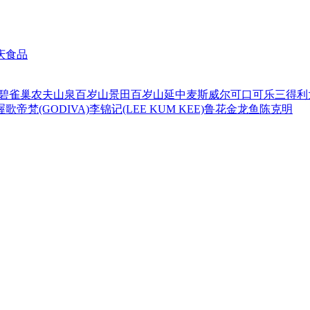
庆食品
碧
雀巢
农夫山泉
百岁山
景田百岁山
延中
麦斯威尔
可口可乐
三得利
喔
歌帝梵(GODIVA)
李锦记(LEE KUM KEE)
鲁花
金龙鱼
陈克明