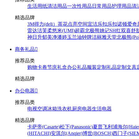
生活用纸
清洁用品
一次性用品
日常用品
护理用品
清
精选品牌
3M
得力(deli）
茶花
点亮空间
宜洁
乐扣乐扣
诺顿
爱奇
雷达
洁芙柔
悠米(UMI)
超霸
北极熊
姚记
SH
红双喜
舒
神
日升
郁美净
潘婷
玉兰油
钟牌
洁丽雅
天堂
北极熊(Pola
商务礼品

推荐品类
购物卡卷
节庆礼盒
办公礼品
服装定制
礼品定制
文具
精选品牌
办公电器

推荐品类
电视
空调
冰箱
洗衣机
厨房电器
生活电器
精选品牌
卡萨帝(Casarte)
松下(Panasonic)
夏普
飞利浦
海尔(Haier
(HITACHI)
安淇尔(Anqier)
博世(BOSCH)
西门子(SIEM