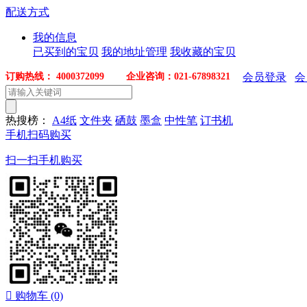
配送方式
我的信息
已买到的宝贝
我的地址管理
我收藏的宝贝
订购热线： 4000372099 企业咨询：021-67898321
会员登录
会
热搜榜：
A4纸
文件夹
硒鼓
墨盒
中性笔
订书机
手机扫码购买
扫一扫手机购买

购物车
(0)