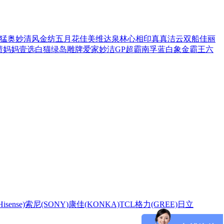
猛
奥妙
清风
金纺
五月花
佳美
维达
泉林
心相印
真真
洁云
双船
佳丽
渍
妈妈壹选
白猫
绿岛
雕牌
爱家
妙洁
GP超霸
南孚
蓝白象
金霸王
六
sense)
索尼(SONY)
康佳(KONKA)
TCL
格力(GREE)
日立