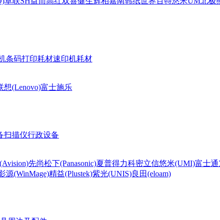
)
卓联
SH
益而高
红双喜
健生
辉柏嘉
南韩纸世界
百特
悠米UM
北极熊(
机条码打印耗材
速印机耗材
联想(Lenovo)
富士施乐
备
扫描仪
行政设备
Avision)
先尚
松下(Panasonic)
夏普
得力
科密
立信
悠米(UMI)
富士通
影源(WinMage)
精益(Plustek)
紫光(UNIS)
良田(eloam)