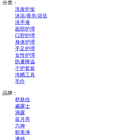
分类：
洗发护发
沐浴/香皂/浴盐
洗手液
面部护理
口腔护理
身体护理
手足护理
女性护理
防暑降温
个护套装
洗晒工具
毛巾
品牌：
舒肤佳
威露士
滴露
蓝月亮
六神
郁美净
潘婷