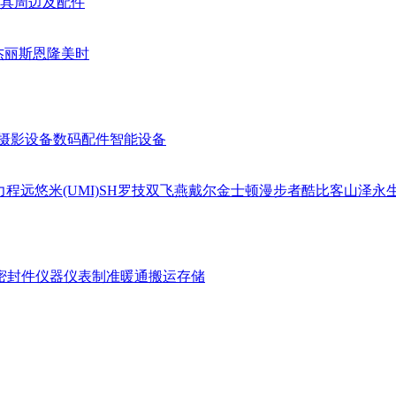
具周边及配件
杰丽斯
恩隆
美时
摄影设备
数码配件
智能设备
力
程远
悠米(UMI)
SH
罗技
双飞燕
戴尔
金士顿
漫步者
酷比客
山泽
永
密封件
仪器仪表
制准暖通
搬运存储