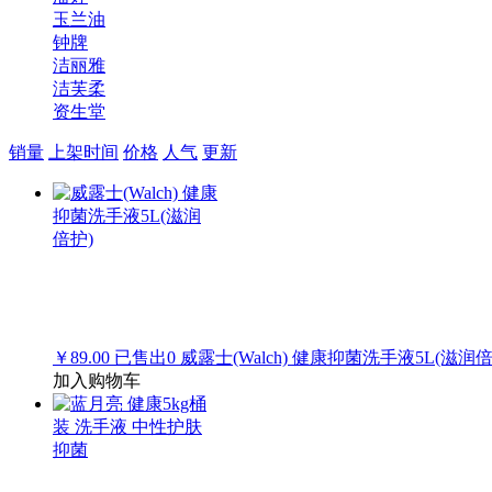
玉兰油
钟牌
洁丽雅
洁芙柔
资生堂
销量
上架时间
价格
人气
更新
￥89.00
已售出
0
威露士(Walch) 健康抑菌洗手液5L(滋润倍
加入购物车