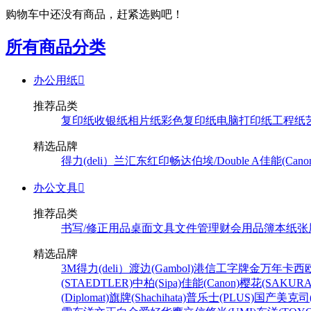
购物车中还没有商品，赶紧选购吧！
所有商品分类
办公用纸

推荐品类
复印纸
收银纸
相片纸
彩色复印纸
电脑打印纸
工程纸
精选品牌
得力(deli）
兰汇东
红印畅
达伯埃/Double A
佳能(Cano
办公文具

推荐品类
书写/修正用品
桌面文具
文件管理
财会用品
簿本纸张
精选品牌
3M
得力(deli）
渡边(Gambol)
港信
工字牌
金万年
卡西欧
(STAEDTLER)
中柏(Sipa)
佳能(Canon)
樱花(SAKURA
(Diplomat)
旗牌(Shachihata)
普乐士(PLUS)
国产
美克司(