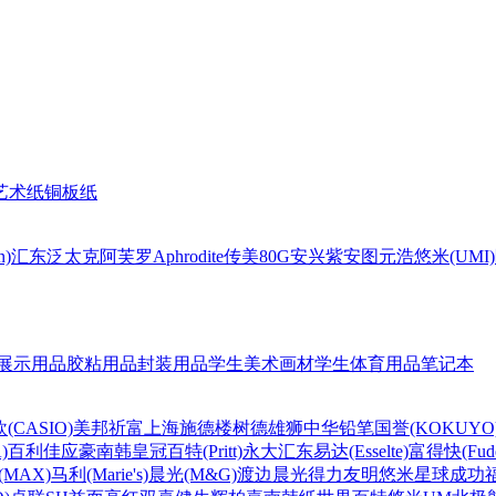
艺术纸
铜板纸
n)
汇东
泛太克
阿芙罗Aphrodite
传美80G
安兴
紫安图
元浩
悠米(UMI)
展示用品
胶粘用品
封装用品
学生美术画材
学生体育用品
笔记本
(CASIO)
美邦祈富
上海
施德楼
树德
雄狮
中华铅笔
国誉(KOKUYO
)
百利佳
应豪
南韩皇冠
百特(Pritt)
永大
汇东
易达(Esselte)
富得快(Fude
MAX)
马利(Marie's)
晨光(M&G)
渡边
晨光
得力
友明
悠米
星球
成功