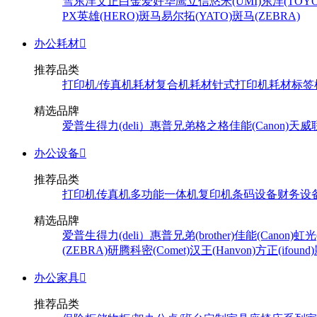
雪
东洋
文正
白金
爱好
华鹰
立信
悠米(UMI)
东洋(TOYO
PX
英雄(HERO)
斑马
易尔拓(YATO)
斑马(ZEBRA)
办公耗材

推荐品类
打印机/传真机耗材
复合机耗材
针式打印机耗材
标签
精选品牌
爱普生
得力(deli）
惠普
兄弟
格之格
佳能(Canon)
天威
办公设备

推荐品类
打印机
传真机
多功能一体机
复印机
条码设备
财务设
精选品牌
爱普生
得力(deli）
惠普
兄弟(brother)
佳能(Canon)
虹光(
(ZEBRA)
研腾
科密(Comet)
汉王(Hanvon)
方正(ifound)
办公家具

推荐品类