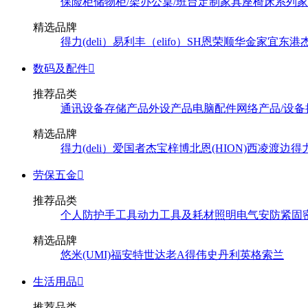
保险柜
储物柜/架
办公桌/班台
定制家具
座椅
床系列
家
精选品牌
得力(deli）
易利丰（elifo）
SH
恩荣
顺华
金家宜
东港
数码及配件

推荐品类
通讯设备
存储产品
外设产品
电脑配件
网络产品/设备
精选品牌
得力(deli）
爱国者
杰宝
梓博
北恩(HION)
西凌
渡边
得
劳保五金

推荐品类
个人防护
手工具
动力工具及耗材
照明
电气
安防
紧固
精选品牌
悠米(UMI)
福安特
世达
老A
得伟
史丹利
英格索兰
生活用品

推荐品类