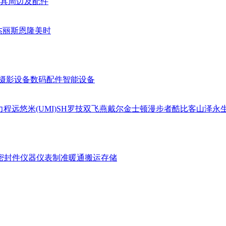
具周边及配件
杰丽斯
恩隆
美时
摄影设备
数码配件
智能设备
力
程远
悠米(UMI)
SH
罗技
双飞燕
戴尔
金士顿
漫步者
酷比客
山泽
永
密封件
仪器仪表
制准暖通
搬运存储