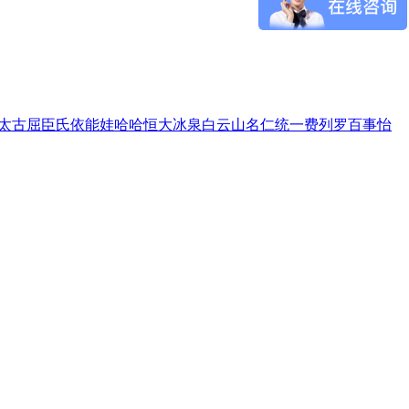
太古
屈臣氏
依能
娃哈哈
恒大冰泉
白云山
名仁
统一
费列罗
百事
怡