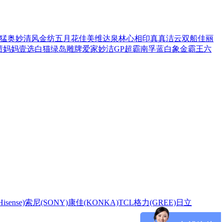
猛
奥妙
清风
金纺
五月花
佳美
维达
泉林
心相印
真真
洁云
双船
佳丽
渍
妈妈壹选
白猫
绿岛
雕牌
爱家
妙洁
GP超霸
南孚
蓝白象
金霸王
六
sense)
索尼(SONY)
康佳(KONKA)
TCL
格力(GREE)
日立