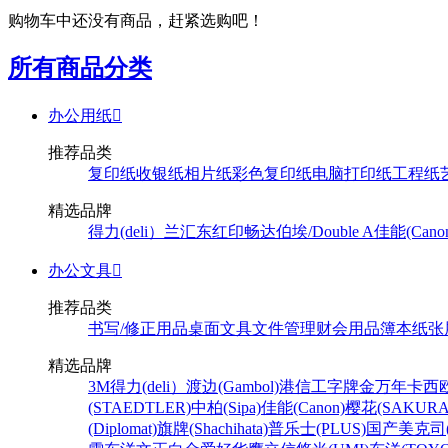
购物车中还没有商品，赶紧选购吧！
所有商品分类
办公用纸

推荐品类
复印纸
收银纸
相片纸
彩色复印纸
电脑打印纸
工程纸
精选品牌
得力(deli）
兰汇东
红印畅
达伯埃/Double A
佳能(Cano
办公文具

推荐品类
书写/修正用品
桌面文具
文件管理
财会用品
簿本纸张
精选品牌
3M
得力(deli）
渡边(Gambol)
港信
工字牌
金万年
卡西欧
(STAEDTLER)
中柏(Sipa)
佳能(Canon)
樱花(SAKURA
(Diplomat)
旗牌(Shachihata)
普乐士(PLUS)
国产
美克司(