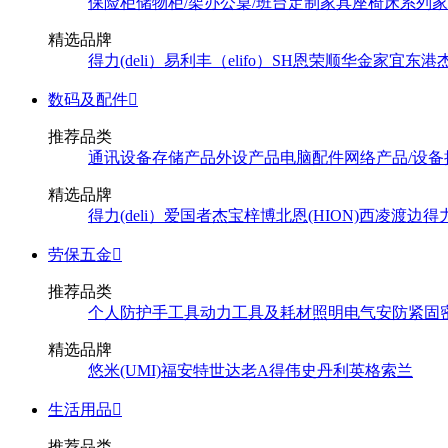
保险柜
储物柜/架
办公桌/班台
定制家具
座椅
床系列
家
精选品牌
得力(deli）
易利丰（elifo）
SH
恩荣
顺华
金家宜
东港
数码及配件

推荐品类
通讯设备
存储产品
外设产品
电脑配件
网络产品/设备
精选品牌
得力(deli）
爱国者
杰宝
梓博
北恩(HION)
西凌
渡边
得
劳保五金

推荐品类
个人防护
手工具
动力工具及耗材
照明
电气
安防
紧固
精选品牌
悠米(UMI)
福安特
世达
老A
得伟
史丹利
英格索兰
生活用品

推荐品类