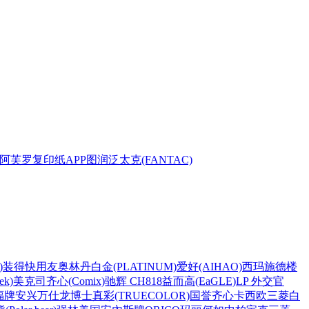
阿芙罗复印纸
APP
图润
泛太克(FANTAC)
)
装得快
用友
奥林丹
白金(PLATINUM)
爱好(AIHAO)
西玛
施德楼
k)
美克司
齐心(Comix)
驰辉 CH818
益而高(EaGLE)
LP 外交官
福牌
安兴
万仕龙
博士
真彩(TRUECOLOR)
国誉
齐心
卡西欧
三菱
白