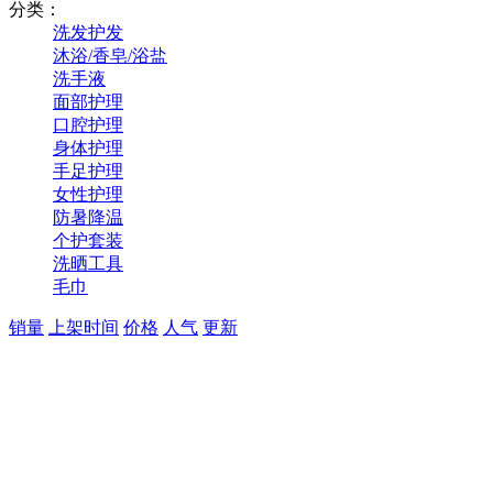
分类：
洗发护发
沐浴/香皂/浴盐
洗手液
面部护理
口腔护理
身体护理
手足护理
女性护理
防暑降温
个护套装
洗晒工具
毛巾
销量
上架时间
价格
人气
更新