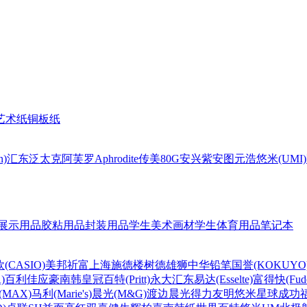
艺术纸
铜板纸
n)
汇东
泛太克
阿芙罗Aphrodite
传美80G
安兴
紫安图
元浩
悠米(UMI)
展示用品
胶粘用品
封装用品
学生美术画材
学生体育用品
笔记本
(CASIO)
美邦祈富
上海
施德楼
树德
雄狮
中华铅笔
国誉(KOKUYO
)
百利佳
应豪
南韩皇冠
百特(Pritt)
永大
汇东
易达(Esselte)
富得快(Fude
MAX)
马利(Marie's)
晨光(M&G)
渡边
晨光
得力
友明
悠米
星球
成功