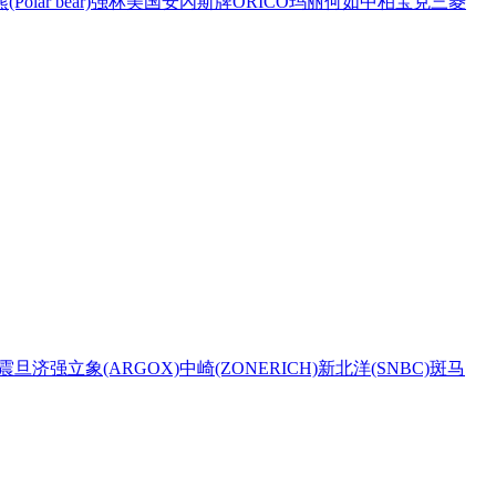
Polar bear)
强林
美国安內斯牌
ORICO
玛丽
何如
中柏
宝克
三菱
震旦
济强
立象(ARGOX)
中崎(ZONERICH)
新北洋(SNBC)
斑马