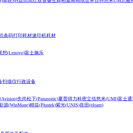
)
卓联
SH
益而高
红双喜
健生
辉柏嘉
南韩纸世界
百特
悠米UM
北极熊(
机条码打印耗材
速印机耗材
联想(Lenovo)
富士施乐
备
扫描仪
行政设备
Avision)
先尚
松下(Panasonic)
夏普
得力
科密
立信
悠米(UMI)
富士通
影源(WinMage)
精益(Plustek)
紫光(UNIS)
良田(eloam)