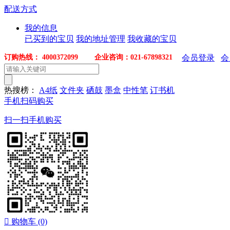
配送方式
我的信息
已买到的宝贝
我的地址管理
我收藏的宝贝
订购热线： 4000372099 企业咨询：021-67898321
会员登录
会
热搜榜：
A4纸
文件夹
硒鼓
墨盒
中性笔
订书机
手机扫码购买
扫一扫手机购买

购物车
(0)