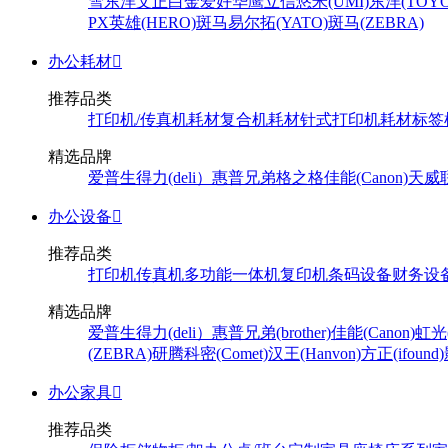
雪
东洋
文正
白金
爱好
华鹰
立信
悠米(UMI)
东洋(TOYO
PX
英雄(HERO)
斑马
易尔拓(YATO)
斑马(ZEBRA)
办公耗材

推荐品类
打印机/传真机耗材
复合机耗材
针式打印机耗材
标签
精选品牌
爱普生
得力(deli）
惠普
兄弟
格之格
佳能(Canon)
天威
办公设备

推荐品类
打印机
传真机
多功能一体机
复印机
条码设备
财务设
精选品牌
爱普生
得力(deli）
惠普
兄弟(brother)
佳能(Canon)
虹光(
(ZEBRA)
研腾
科密(Comet)
汉王(Hanvon)
方正(ifound)
办公家具

推荐品类