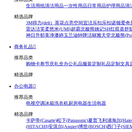
生活用纸
清洁用品
一次性用品
日常用品
护理用品
清
精选品牌
3M
得力(deli）
茶花
点亮空间
宜洁
乐扣乐扣
诺顿
爱奇
雷达
洁芙柔
悠米(UMI)
超霸
北极熊
姚记
SH
红双喜
舒
神
日升
郁美净
潘婷
玉兰油
钟牌
洁丽雅
天堂
北极熊(Pola
商务礼品

推荐品类
购物卡卷
节庆礼盒
办公礼品
服装定制
礼品定制
文具
精选品牌
办公电器

推荐品类
电视
空调
冰箱
洗衣机
厨房电器
生活电器
精选品牌
卡萨帝(Casarte)
松下(Panasonic)
夏普
飞利浦
海尔(Haier
(HITACHI)
安淇尔(Anqier)
博世(BOSCH)
西门子(SIEM