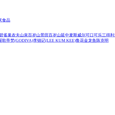
庆食品
碧
雀巢
农夫山泉
百岁山
景田百岁山
延中
麦斯威尔
可口可乐
三得利
喔
歌帝梵(GODIVA)
李锦记(LEE KUM KEE)
鲁花
金龙鱼
陈克明