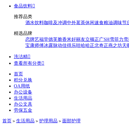
食品饮料

推荐品类
酒水饮料
咖啡及冲调
中外茗茶
休闲速食
粮油调味
节
精选品牌
恋牌
艺福堂
德芙
脆香米
好丽友
立顿
正广
SH
雪菲力
雪
宝
康师傅
冰露
脉动
佳得乐
哇哈哈
正北
奇正
燕之坊
天
洗洁精

查看所有分类

首页
积分兑换
OA用纸
办公设备
生活用品
办公文具
劳保五金
首页
生活用品
护理用品
面部护理
>
>
>