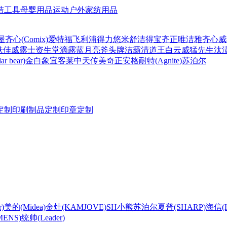
洁工具
母婴用品
运动户外
家纺用品
屋
齐心(Comix)
爱特福
飞利浦
得力
悠米
舒洁
得宝
齐正
唯洁雅
齐心
威
肤佳
威露士
资生堂
滴露
蓝月亮
斧头牌
洁霸
清道王
白云
威猛先生
汰
r bear)
金白象
宜客莱
中天
传美
奇正
安格耐特(Agnite)
苏泊尔
定制
印刷制品定制
印章定制
)
美的(Midea)
金灶(KAMJOVE)
SH
小熊
苏泊尔
夏普(SHARP)
海信(Hi
ENS)
统帅(Leader)