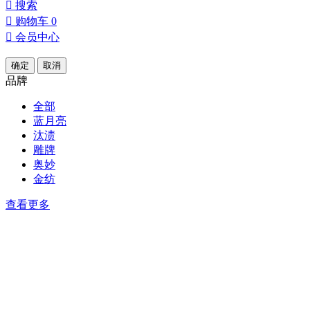

搜索

购物车
0

会员中心
确定
取消
品牌
全部
蓝月亮
汰渍
雕牌
奥妙
金纺
查看更多