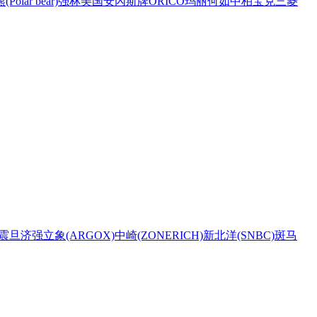
Polar bear)
强林
美国安內斯牌
ORICO
玛丽
何如
中柏
宝克
三菱
震旦
济强
立象(ARGOX)
中崎(ZONERICH)
新北洋(SNBC)
斑马