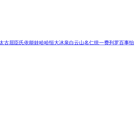
太古
屈臣氏
依能
娃哈哈
恒大冰泉
白云山
名仁
统一
费列罗
百事
怡