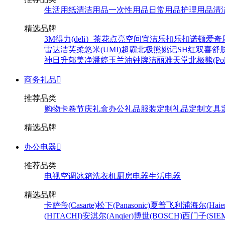
生活用纸
清洁用品
一次性用品
日常用品
护理用品
清
精选品牌
3M
得力(deli）
茶花
点亮空间
宜洁
乐扣乐扣
诺顿
爱奇
雷达
洁芙柔
悠米(UMI)
超霸
北极熊
姚记
SH
红双喜
舒
神
日升
郁美净
潘婷
玉兰油
钟牌
洁丽雅
天堂
北极熊(Pola
商务礼品

推荐品类
购物卡卷
节庆礼盒
办公礼品
服装定制
礼品定制
文具
精选品牌
办公电器

推荐品类
电视
空调
冰箱
洗衣机
厨房电器
生活电器
精选品牌
卡萨帝(Casarte)
松下(Panasonic)
夏普
飞利浦
海尔(Haier
(HITACHI)
安淇尔(Anqier)
博世(BOSCH)
西门子(SIEM