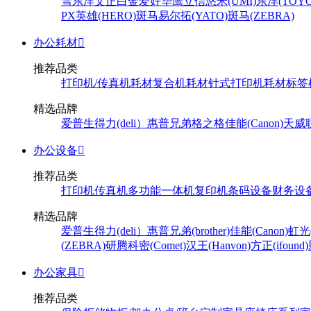
雪
东洋
文正
白金
爱好
华鹰
立信
悠米(UMI)
东洋(TOYO
PX
英雄(HERO)
斑马
易尔拓(YATO)
斑马(ZEBRA)
办公耗材

推荐品类
打印机/传真机耗材
复合机耗材
针式打印机耗材
标签
精选品牌
爱普生
得力(deli）
惠普
兄弟
格之格
佳能(Canon)
天威
办公设备

推荐品类
打印机
传真机
多功能一体机
复印机
条码设备
财务设
精选品牌
爱普生
得力(deli）
惠普
兄弟(brother)
佳能(Canon)
虹光(
(ZEBRA)
研腾
科密(Comet)
汉王(Hanvon)
方正(ifound)
办公家具

推荐品类