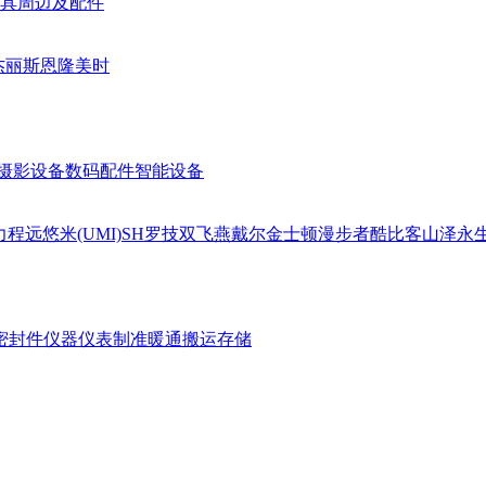
具周边及配件
杰丽斯
恩隆
美时
摄影设备
数码配件
智能设备
力
程远
悠米(UMI)
SH
罗技
双飞燕
戴尔
金士顿
漫步者
酷比客
山泽
永
密封件
仪器仪表
制准暖通
搬运存储