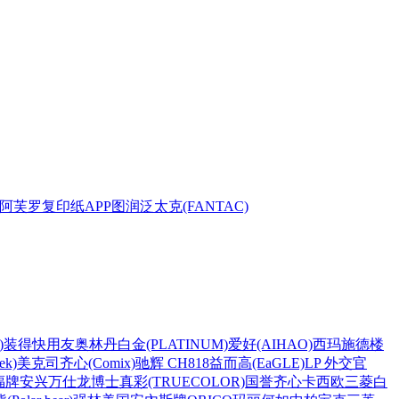
阿芙罗复印纸
APP
图润
泛太克(FANTAC)
)
装得快
用友
奥林丹
白金(PLATINUM)
爱好(AIHAO)
西玛
施德楼
k)
美克司
齐心(Comix)
驰辉 CH818
益而高(EaGLE)
LP 外交官
福牌
安兴
万仕龙
博士
真彩(TRUECOLOR)
国誉
齐心
卡西欧
三菱
白