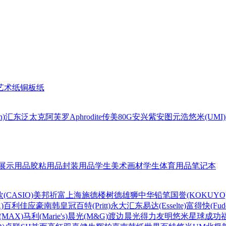
艺术纸
铜板纸
n)
汇东
泛太克
阿芙罗Aphrodite
传美80G
安兴
紫安图
元浩
悠米(UMI)
展示用品
胶粘用品
封装用品
学生美术画材
学生体育用品
笔记本
(CASIO)
美邦祈富
上海
施德楼
树德
雄狮
中华铅笔
国誉(KOKUYO
)
百利佳
应豪
南韩皇冠
百特(Pritt)
永大
汇东
易达(Esselte)
富得快(Fude
MAX)
马利(Marie's)
晨光(M&G)
渡边
晨光
得力
友明
悠米
星球
成功