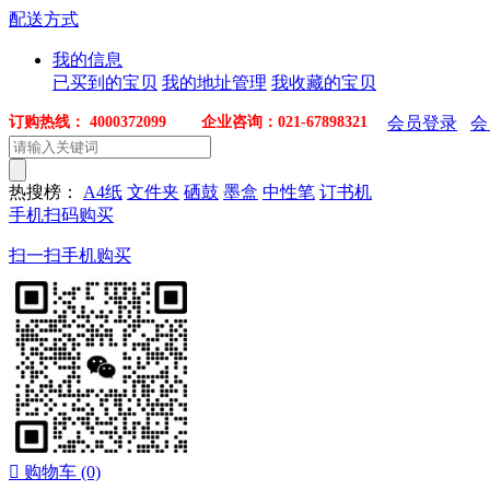
配送方式
我的信息
已买到的宝贝
我的地址管理
我收藏的宝贝
订购热线： 4000372099 企业咨询：021-67898321
会员登录
会
热搜榜：
A4纸
文件夹
硒鼓
墨盒
中性笔
订书机
手机扫码购买
扫一扫手机购买

购物车
(0)