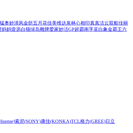
猛
奥妙
清风
金纺
五月花
佳美
维达
泉林
心相印
真真
洁云
双船
佳丽
渍
妈妈壹选
白猫
绿岛
雕牌
爱家
妙洁
GP超霸
南孚
蓝白象
金霸王
六
sense)
索尼(SONY)
康佳(KONKA)
TCL
格力(GREE)
日立