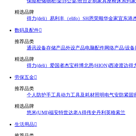
保险柜
储物柜/架
办公桌/班台
定制家具
座椅
床系列
家
精选品牌
得力(deli）
易利丰（elifo）
SH
恩荣
顺华
金家宜
东港
数码及配件

推荐品类
通讯设备
存储产品
外设产品
电脑配件
网络产品/设备
精选品牌
得力(deli）
爱国者
杰宝
梓博
北恩(HION)
西凌
渡边
得
劳保五金

推荐品类
个人防护
手工具
动力工具及耗材
照明
电气
安防
紧固
精选品牌
悠米(UMI)
福安特
世达
老A
得伟
史丹利
英格索兰
生活用品

推荐品类