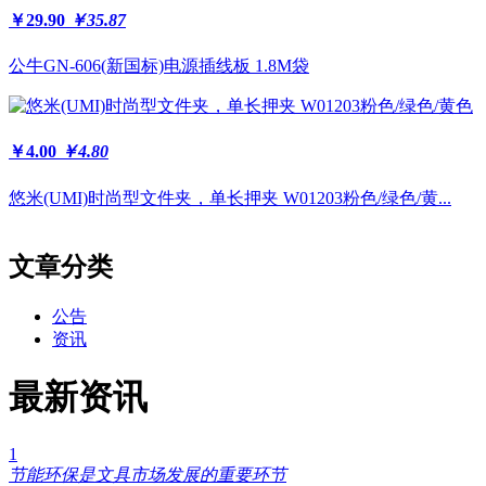
￥29.90
￥35.87
公牛GN-606(新国标)电源插线板 1.8M袋
￥4.00
￥4.80
悠米(UMI)时尚型文件夹，单长押夹 W01203粉色/绿色/黄...
文章分类
公告
资讯
最新资讯
1
节能环保是文具市场发展的重要环节