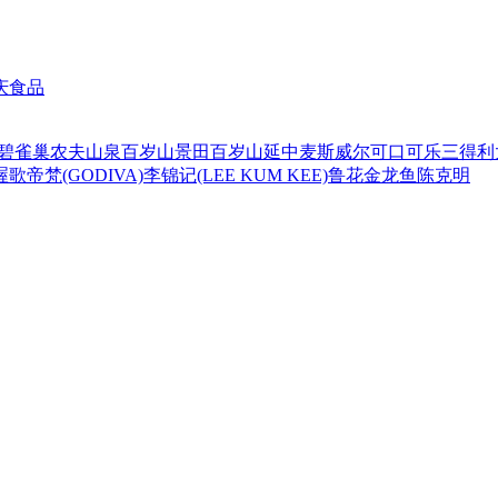
庆食品
碧
雀巢
农夫山泉
百岁山
景田百岁山
延中
麦斯威尔
可口可乐
三得利
喔
歌帝梵(GODIVA)
李锦记(LEE KUM KEE)
鲁花
金龙鱼
陈克明