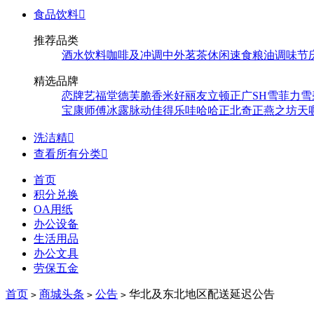
食品饮料

推荐品类
酒水饮料
咖啡及冲调
中外茗茶
休闲速食
粮油调味
节
精选品牌
恋牌
艺福堂
德芙
脆香米
好丽友
立顿
正广
SH
雪菲力
雪
宝
康师傅
冰露
脉动
佳得乐
哇哈哈
正北
奇正
燕之坊
天
洗洁精

查看所有分类

首页
积分兑换
OA用纸
办公设备
生活用品
办公文具
劳保五金
首页
商城头条
公告
华北及东北地区配送延迟公告
>
>
>