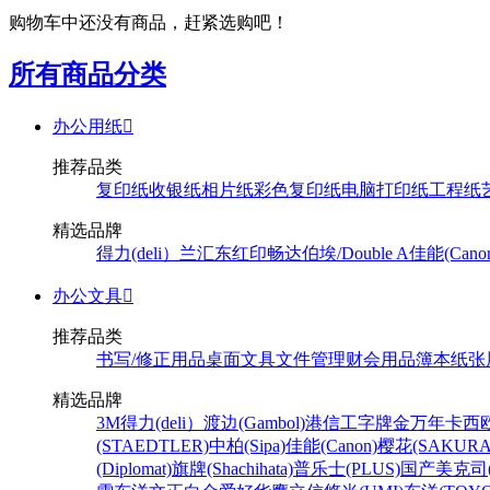
购物车中还没有商品，赶紧选购吧！
所有商品分类
办公用纸

推荐品类
复印纸
收银纸
相片纸
彩色复印纸
电脑打印纸
工程纸
精选品牌
得力(deli）
兰汇东
红印畅
达伯埃/Double A
佳能(Cano
办公文具

推荐品类
书写/修正用品
桌面文具
文件管理
财会用品
簿本纸张
精选品牌
3M
得力(deli）
渡边(Gambol)
港信
工字牌
金万年
卡西欧
(STAEDTLER)
中柏(Sipa)
佳能(Canon)
樱花(SAKURA
(Diplomat)
旗牌(Shachihata)
普乐士(PLUS)
国产
美克司(