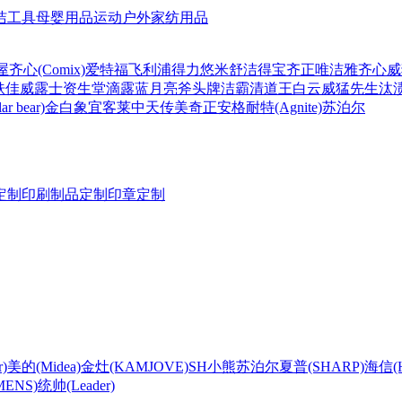
洁工具
母婴用品
运动户外
家纺用品
屋
齐心(Comix)
爱特福
飞利浦
得力
悠米
舒洁
得宝
齐正
唯洁雅
齐心
威
肤佳
威露士
资生堂
滴露
蓝月亮
斧头牌
洁霸
清道王
白云
威猛先生
汰
r bear)
金白象
宜客莱
中天
传美
奇正
安格耐特(Agnite)
苏泊尔
定制
印刷制品定制
印章定制
)
美的(Midea)
金灶(KAMJOVE)
SH
小熊
苏泊尔
夏普(SHARP)
海信(Hi
ENS)
统帅(Leader)