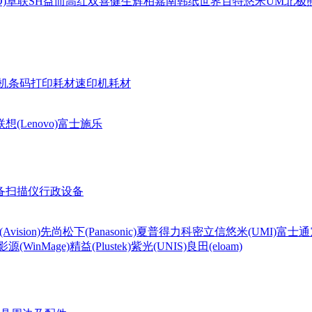
)
卓联
SH
益而高
红双喜
健生
辉柏嘉
南韩纸世界
百特
悠米UM
北极熊(
机条码打印耗材
速印机耗材
联想(Lenovo)
富士施乐
备
扫描仪
行政设备
Avision)
先尚
松下(Panasonic)
夏普
得力
科密
立信
悠米(UMI)
富士通
影源(WinMage)
精益(Plustek)
紫光(UNIS)
良田(eloam)