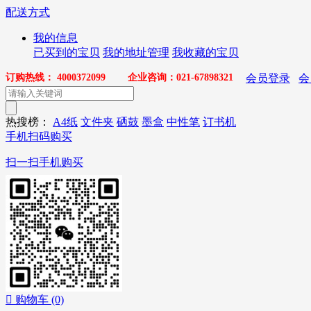
配送方式
我的信息
已买到的宝贝
我的地址管理
我收藏的宝贝
订购热线： 4000372099 企业咨询：021-67898321
会员登录
会
热搜榜：
A4纸
文件夹
硒鼓
墨盒
中性笔
订书机
手机扫码购买
扫一扫手机购买

购物车
(0)