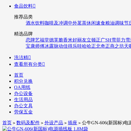
食品饮料

推荐品类
酒水饮料
咖啡及冲调
中外茗茶
休闲速食
粮油调味
节
精选品牌
恋牌
艺福堂
德芙
脆香米
好丽友
立顿
正广
SH
雪菲力
雪
宝
康师傅
冰露
脉动
佳得乐
哇哈哈
正北
奇正
燕之坊
天
洗洁精

查看所有分类

首页
积分兑换
OA用纸
办公设备
生活用品
办公文具
劳保五金
首页
数码及配件
外设产品
插座
公牛GN-606(新国标)电
>
>
>
>