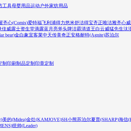
洁工具
母婴用品
运动户外
家纺用品
屋
齐心(Comix)
爱特福
飞利浦
得力
悠米
舒洁
得宝
齐正
唯洁雅
齐心
威
肤佳
威露士
资生堂
滴露
蓝月亮
斧头牌
洁霸
清道王
白云
威猛先生
汰
r bear)
金白象
宜客莱
中天
传美
奇正
安格耐特(Agnite)
苏泊尔
定制
印刷制品定制
印章定制
)
美的(Midea)
金灶(KAMJOVE)
SH
小熊
苏泊尔
夏普(SHARP)
海信(Hi
ENS)
统帅(Leader)