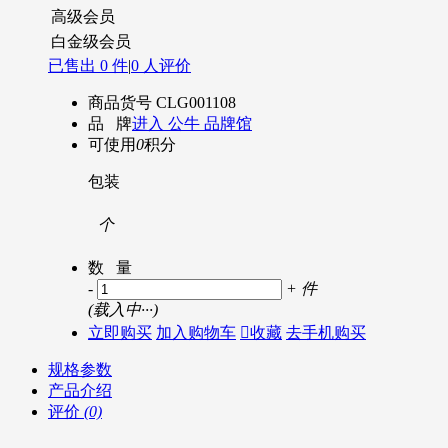
高级会员
白金级会员
已售出 0 件
|
0 人评价
商品货号
CLG001108
品 牌
进入 公牛 品牌馆
可使用
0
积分
包装
个
数 量
-
+
件
(
载入中···
)
立即购买
加入购物车

收藏
去手机购买
规格参数
产品介绍
评价
(0)