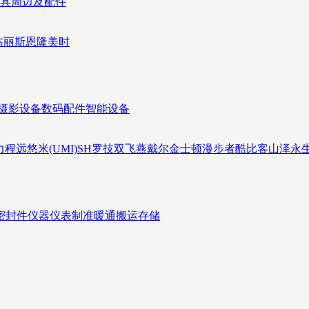
具周边及配件
杰丽斯
恩隆
美时
摄影设备
数码配件
智能设备
力
程远
悠米(UMI)
SH
罗技
双飞燕
戴尔
金士顿
漫步者
酷比客
山泽
永
密封件
仪器仪表
制准暖通
搬运存储