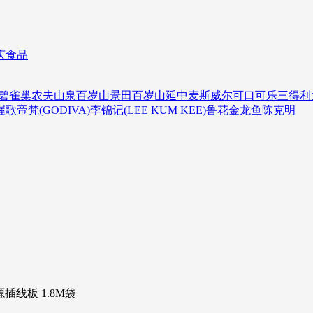
庆食品
碧
雀巢
农夫山泉
百岁山
景田百岁山
延中
麦斯威尔
可口可乐
三得利
喔
歌帝梵(GODIVA)
李锦记(LEE KUM KEE)
鲁花
金龙鱼
陈克明
源插线板 1.8M袋