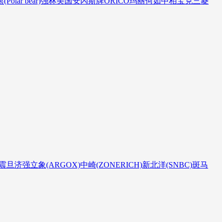
Polar bear)
强林
美国安內斯牌
ORICO
玛丽
何如
中柏
宝克
三菱
震旦
济强
立象(ARGOX)
中崎(ZONERICH)
新北洋(SNBC)
斑马