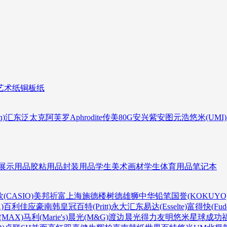
艺术纸
铜板纸
n)
汇东
泛太克
阿芙罗Aphrodite
传美80G
安兴
紫安图
元浩
悠米(UMI)
展示用品
胶粘用品
封装用品
学生美术画材
学生体育用品
笔记本
(CASIO)
美邦祈富
上海
施德楼
树德
雄狮
中华铅笔
国誉(KOKUYO
)
百利佳
应豪
南韩皇冠
百特(Pritt)
永大
汇东
易达(Esselte)
富得快(Fude
MAX)
马利(Marie's)
晨光(M&G)
渡边
晨光
得力
友明
悠米
星球
成功