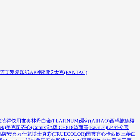
阿芙罗复印纸
APP
图润
泛太克(FANTAC)
)
装得快
用友
奥林丹
白金(PLATINUM)
爱好(AIHAO)
西玛
施德楼
k)
美克司
齐心(Comix)
驰辉 CH818
益而高(EaGLE)
LP 外交官
福牌
安兴
万仕龙
博士
真彩(TRUECOLOR)
国誉
齐心
卡西欧
三菱
白