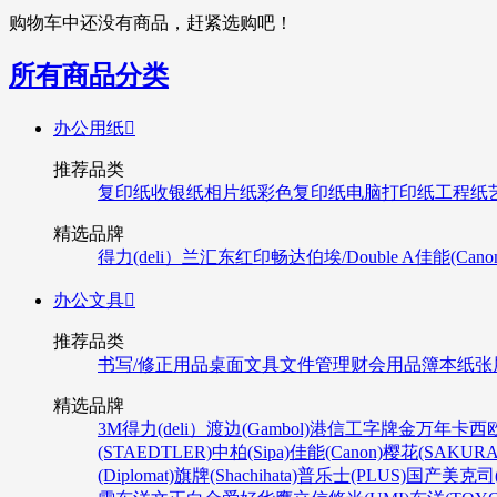
购物车中还没有商品，赶紧选购吧！
所有商品分类
办公用纸

推荐品类
复印纸
收银纸
相片纸
彩色复印纸
电脑打印纸
工程纸
精选品牌
得力(deli）
兰汇东
红印畅
达伯埃/Double A
佳能(Cano
办公文具

推荐品类
书写/修正用品
桌面文具
文件管理
财会用品
簿本纸张
精选品牌
3M
得力(deli）
渡边(Gambol)
港信
工字牌
金万年
卡西欧
(STAEDTLER)
中柏(Sipa)
佳能(Canon)
樱花(SAKURA
(Diplomat)
旗牌(Shachihata)
普乐士(PLUS)
国产
美克司(