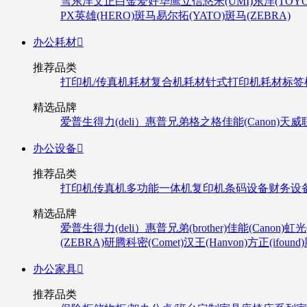
雪
东洋
文正
白金
爱好
华鹰
立信
悠米(UMI)
东洋(TOYO
PX
英雄(HERO)
斑马
易尔拓(YATO)
斑马(ZEBRA)
办公耗材

推荐品类
打印机/传真机耗材
复合机耗材
针式打印机耗材
标签
精选品牌
爱普生
得力(deli）
惠普
兄弟
格之格
佳能(Canon)
天威
办公设备

推荐品类
打印机
传真机
多功能一体机
复印机
条码设备
财务设
精选品牌
爱普生
得力(deli）
惠普
兄弟(brother)
佳能(Canon)
虹光(
(ZEBRA)
研腾
科密(Comet)
汉王(Hanvon)
方正(ifound)
办公家具

推荐品类