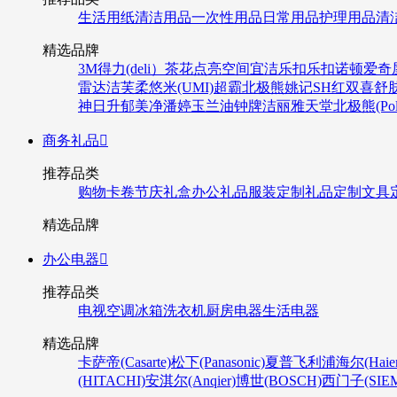
生活用纸
清洁用品
一次性用品
日常用品
护理用品
清
精选品牌
3M
得力(deli）
茶花
点亮空间
宜洁
乐扣乐扣
诺顿
爱奇
雷达
洁芙柔
悠米(UMI)
超霸
北极熊
姚记
SH
红双喜
舒
神
日升
郁美净
潘婷
玉兰油
钟牌
洁丽雅
天堂
北极熊(Pola
商务礼品

推荐品类
购物卡卷
节庆礼盒
办公礼品
服装定制
礼品定制
文具
精选品牌
办公电器

推荐品类
电视
空调
冰箱
洗衣机
厨房电器
生活电器
精选品牌
卡萨帝(Casarte)
松下(Panasonic)
夏普
飞利浦
海尔(Haier
(HITACHI)
安淇尔(Anqier)
博世(BOSCH)
西门子(SIEM