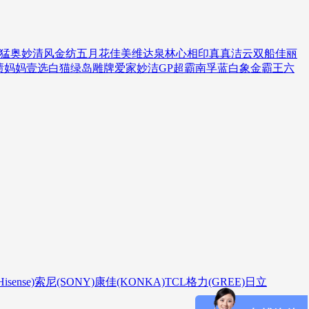
猛
奥妙
清风
金纺
五月花
佳美
维达
泉林
心相印
真真
洁云
双船
佳丽
渍
妈妈壹选
白猫
绿岛
雕牌
爱家
妙洁
GP超霸
南孚
蓝白象
金霸王
六
sense)
索尼(SONY)
康佳(KONKA)
TCL
格力(GREE)
日立