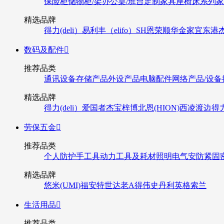
保险柜
储物柜/架
办公桌/班台
定制家具
座椅
床系列
家
精选品牌
得力(deli）
易利丰（elifo）
SH
恩荣
顺华
金家宜
东港
数码及配件

推荐品类
通讯设备
存储产品
外设产品
电脑配件
网络产品/设备
精选品牌
得力(deli）
爱国者
杰宝
梓博
北恩(HION)
西凌
渡边
得
劳保五金

推荐品类
个人防护
手工具
动力工具及耗材
照明
电气
安防
紧固
精选品牌
悠米(UMI)
福安特
世达
老A
得伟
史丹利
英格索兰
生活用品

推荐品类