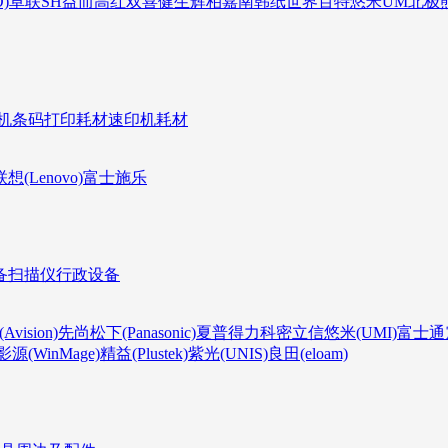
)
卓联
SH
益而高
红双喜
健生
辉柏嘉
南韩纸世界
百特
悠米UM
北极熊(
机条码打印耗材
速印机耗材
联想(Lenovo)
富士施乐
备
扫描仪
行政设备
Avision)
先尚
松下(Panasonic)
夏普
得力
科密
立信
悠米(UMI)
富士通
影源(WinMage)
精益(Plustek)
紫光(UNIS)
良田(eloam)