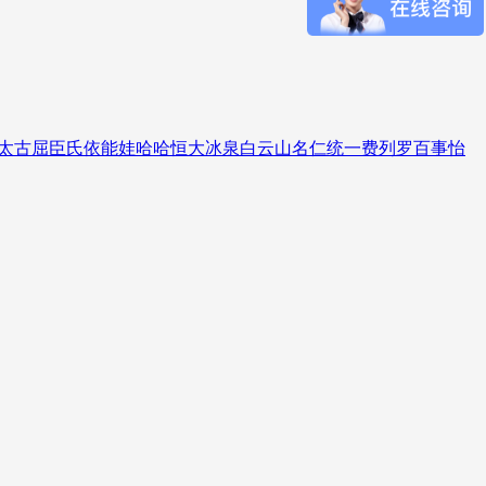
太古
屈臣氏
依能
娃哈哈
恒大冰泉
白云山
名仁
统一
费列罗
百事
怡