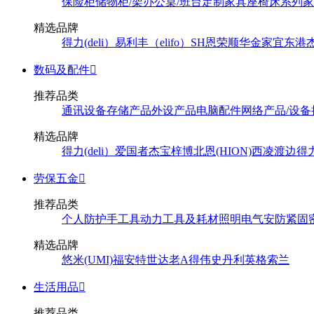
保险柜
储物柜/架
办公桌/班台
定制家具
座椅
床系列
家
精选品牌
得力(deli）
易利丰（elifo）
SH
恩荣
顺华
金家宜
东港
数码及配件

推荐品类
通讯设备
存储产品
外设产品
电脑配件
网络产品/设备
精选品牌
得力(deli）
爱国者
杰宝
梓博
北恩(HION)
西凌
渡边
得
劳保五金

推荐品类
个人防护
手工具
动力工具及耗材
照明
电气
安防
紧固
精选品牌
悠米(UMI)
福安特
世达
老A
得伟
史丹利
英格索兰
生活用品

推荐品类