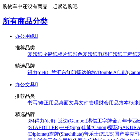
购物车中还没有商品，赶紧选购吧！
所有商品分类
办公用纸

推荐品类
复印纸
收银纸
相片纸
彩色复印纸
电脑打印纸
工程纸
精选品牌
得力(deli）
兰汇东
红印畅
达伯埃/Double A
佳能(Cano
办公文具

推荐品类
书写/修正用品
桌面文具
文件管理
财会用品
簿本纸张
精选品牌
3M
得力(deli）
渡边(Gambol)
港信
工字牌
金万年
卡西欧
(STAEDTLER)
中柏(Sipa)
佳能(Canon)
樱花(SAKURA
(Diplomat)
旗牌(Shachihata)
普乐士(PLUS)
国产
美克司(