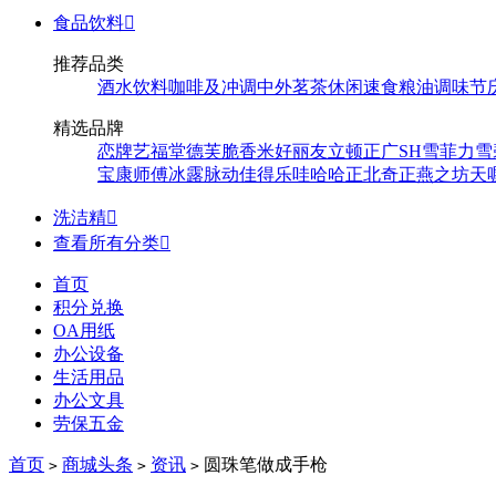
食品饮料

推荐品类
酒水饮料
咖啡及冲调
中外茗茶
休闲速食
粮油调味
节
精选品牌
恋牌
艺福堂
德芙
脆香米
好丽友
立顿
正广
SH
雪菲力
雪
宝
康师傅
冰露
脉动
佳得乐
哇哈哈
正北
奇正
燕之坊
天
洗洁精

查看所有分类

首页
积分兑换
OA用纸
办公设备
生活用品
办公文具
劳保五金
首页
商城头条
资讯
圆珠笔做成手枪
>
>
>