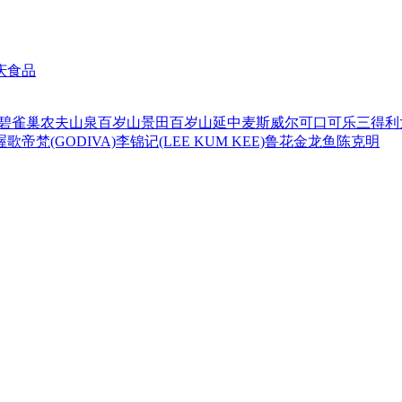
庆食品
碧
雀巢
农夫山泉
百岁山
景田百岁山
延中
麦斯威尔
可口可乐
三得利
喔
歌帝梵(GODIVA)
李锦记(LEE KUM KEE)
鲁花
金龙鱼
陈克明