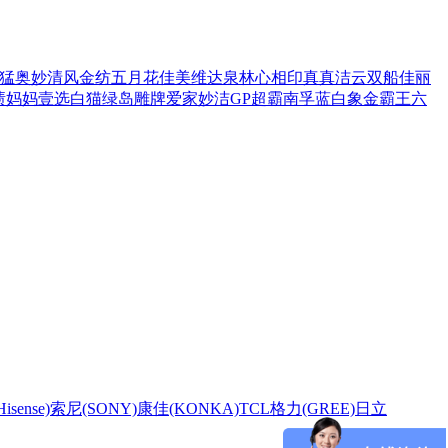
猛
奥妙
清风
金纺
五月花
佳美
维达
泉林
心相印
真真
洁云
双船
佳丽
渍
妈妈壹选
白猫
绿岛
雕牌
爱家
妙洁
GP超霸
南孚
蓝白象
金霸王
六
sense)
索尼(SONY)
康佳(KONKA)
TCL
格力(GREE)
日立