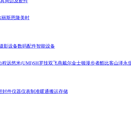
具周边及配件
杰丽斯
恩隆
美时
摄影设备
数码配件
智能设备
力
程远
悠米(UMI)
SH
罗技
双飞燕
戴尔
金士顿
漫步者
酷比客
山泽
永
密封件
仪器仪表
制准暖通
搬运存储