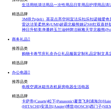
生活用纸
清洁用品
一次性用品
日常用品
护理用品
清
精选品牌
3M
得力(deli）
茶花
点亮空间
宜洁
乐扣乐扣
诺顿
爱奇
雷达
洁芙柔
悠米(UMI)
超霸
北极熊
姚记
SH
红双喜
舒
神
日升
郁美净
潘婷
玉兰油
钟牌
洁丽雅
天堂
北极熊(Pola
商务礼品

推荐品类
购物卡卷
节庆礼盒
办公礼品
服装定制
礼品定制
文具
精选品牌
办公电器

推荐品类
电视
空调
冰箱
洗衣机
厨房电器
生活电器
精选品牌
卡萨帝(Casarte)
松下(Panasonic)
夏普
飞利浦
海尔(Haier
(HITACHI)
安淇尔(Anqier)
博世(BOSCH)
西门子(SIEM