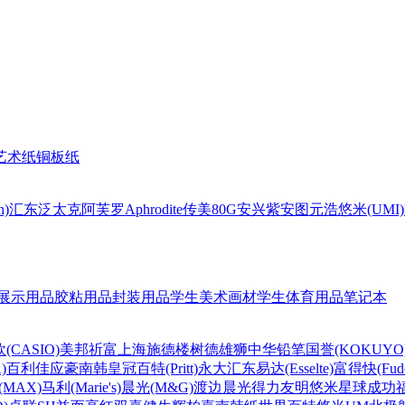
艺术纸
铜板纸
n)
汇东
泛太克
阿芙罗Aphrodite
传美80G
安兴
紫安图
元浩
悠米(UMI)
展示用品
胶粘用品
封装用品
学生美术画材
学生体育用品
笔记本
(CASIO)
美邦祈富
上海
施德楼
树德
雄狮
中华铅笔
国誉(KOKUYO
)
百利佳
应豪
南韩皇冠
百特(Pritt)
永大
汇东
易达(Esselte)
富得快(Fude
MAX)
马利(Marie's)
晨光(M&G)
渡边
晨光
得力
友明
悠米
星球
成功