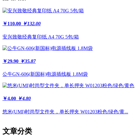
￥110.00
￥132.00
安兴致敬经典复印纸 A4 70G 5包/箱
￥29.90
￥35.87
公牛GN-606(新国标)电源插线板 1.8M袋
￥4.00
￥4.80
悠米(UMI)时尚型文件夹，单长押夹 W01203粉色/绿色/黄...
文章分类