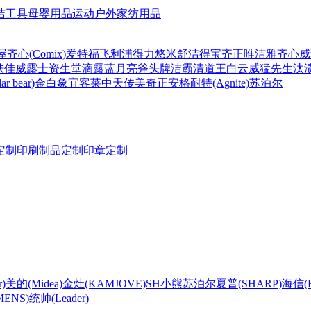
洁工具
母婴用品
运动户外
家纺用品
屋
齐心(Comix)
爱特福
飞利浦
得力
悠米
舒洁
得宝
齐正
唯洁雅
齐心
威
肤佳
威露士
资生堂
滴露
蓝月亮
斧头牌
洁霸
清道王
白云
威猛先生
汰
r bear)
金白象
宜客莱
中天
传美
奇正
安格耐特(Agnite)
苏泊尔
定制
印刷制品定制
印章定制
)
美的(Midea)
金灶(KAMJOVE)
SH
小熊
苏泊尔
夏普(SHARP)
海信(Hi
ENS)
统帅(Leader)