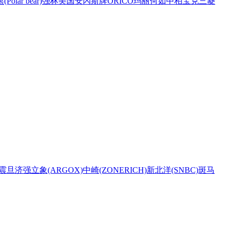
Polar bear)
强林
美国安內斯牌
ORICO
玛丽
何如
中柏
宝克
三菱
震旦
济强
立象(ARGOX)
中崎(ZONERICH)
新北洋(SNBC)
斑马