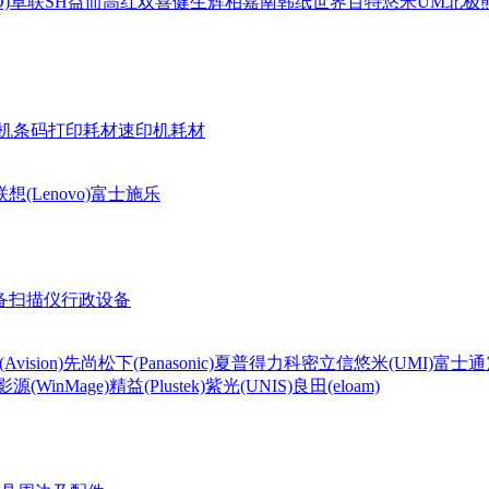
)
卓联
SH
益而高
红双喜
健生
辉柏嘉
南韩纸世界
百特
悠米UM
北极熊(
机条码打印耗材
速印机耗材
联想(Lenovo)
富士施乐
备
扫描仪
行政设备
Avision)
先尚
松下(Panasonic)
夏普
得力
科密
立信
悠米(UMI)
富士通
影源(WinMage)
精益(Plustek)
紫光(UNIS)
良田(eloam)