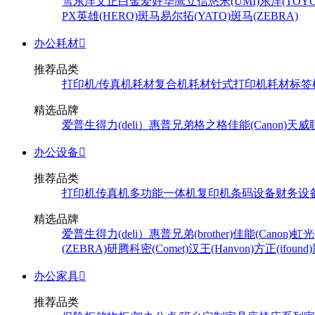
雪
东洋
文正
白金
爱好
华鹰
立信
悠米(UMI)
东洋(TOYO
PX
英雄(HERO)
斑马
易尔拓(YATO)
斑马(ZEBRA)
办公耗材

推荐品类
打印机/传真机耗材
复合机耗材
针式打印机耗材
标签
精选品牌
爱普生
得力(deli）
惠普
兄弟
格之格
佳能(Canon)
天威
办公设备

推荐品类
打印机
传真机
多功能一体机
复印机
条码设备
财务设
精选品牌
爱普生
得力(deli）
惠普
兄弟(brother)
佳能(Canon)
虹光(
(ZEBRA)
研腾
科密(Comet)
汉王(Hanvon)
方正(ifound)
办公家具

推荐品类