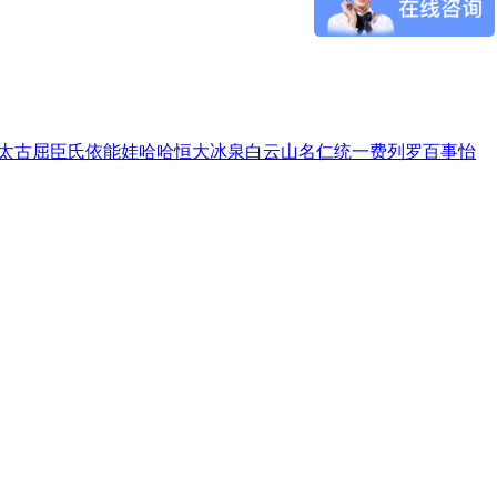
太古
屈臣氏
依能
娃哈哈
恒大冰泉
白云山
名仁
统一
费列罗
百事
怡