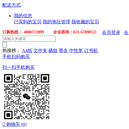
配送方式
我的信息
已买到的宝贝
我的地址管理
我收藏的宝贝
订购热线： 4000372099 企业咨询：021-67898321
会员登录
会
热搜榜：
A4纸
文件夹
硒鼓
墨盒
中性笔
订书机
手机扫码购买
扫一扫手机购买

购物车
(0)