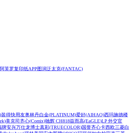
阿芙罗复印纸
APP
图润
泛太克(FANTAC)
)
装得快
用友
奥林丹
白金(PLATINUM)
爱好(AIHAO)
西玛
施德楼
k)
美克司
齐心(Comix)
驰辉 CH818
益而高(EaGLE)
LP 外交官
福牌
安兴
万仕龙
博士
真彩(TRUECOLOR)
国誉
齐心
卡西欧
三菱
白