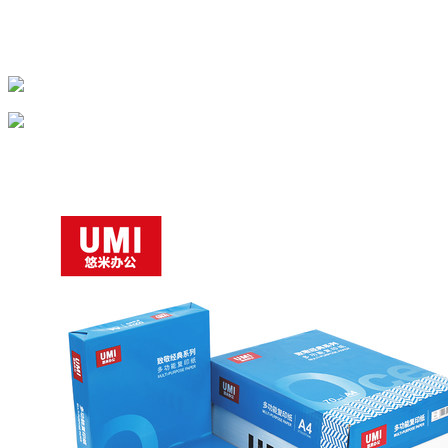
已售
白金级会员：￥
75.0
商品编号：
出：
购买此商品可使用：0积分
0
ECS000080
确定
商品品牌：
悠米(UMI)
上架时间：
2018-03-12
商品重量：
0克
数量
确定
-
+