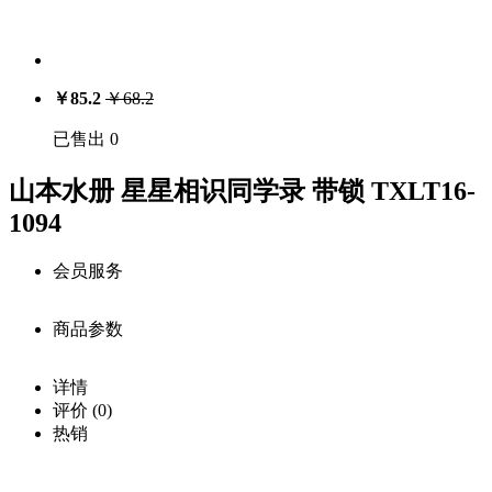
￥
85.2
￥
68.2
已售出 0
山本水册 星星相识同学录 带锁 TXLT16-
1094
会员服务
商品参数
会员享受服务
价
详情
注册用户：￥
85.2
格：
商品详细参数
评价
(0)
0
库
中级会员：￥
80.9
热销
存：
商品名称：
载入
高级会员：￥
78.4
中···
山本水册 星星相识同学录 带锁 TXLT16-1094