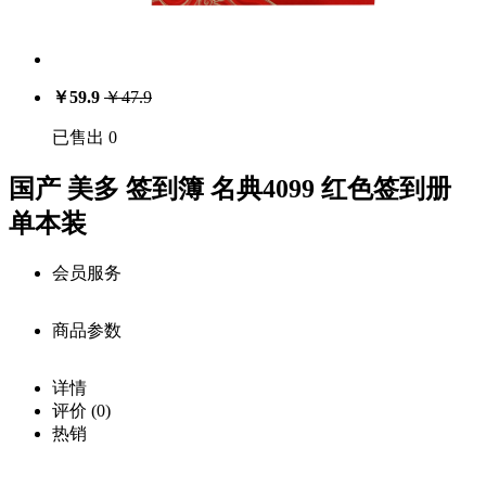
￥
59.9
￥
47.9
已售出 0
国产 美多 签到簿 名典4099 红色签到册
单本装
会员服务
商品参数
会员享受服务
价
详情
注册用户：￥
59.9
格：
商品详细参数
评价
(0)
0
库
中级会员：￥
56.9
热销
存：
商品名称：
载入
高级会员：￥
55.1
中···