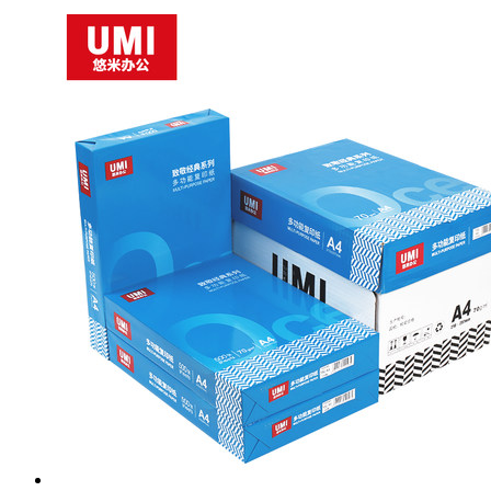
国产 美多 签到簿 名典4099 红色签到册 单本装
已售
白金级会员：￥
52.7
商品编号：
出：
购买此商品可使用：0积分
0
ECS000079
确定
上架时间：
2018-03-12
商品重量：
0克
确定
数量
-
+