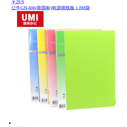
￥
29.9
公牛GN-606(新国标)电源插线板 1.8M袋