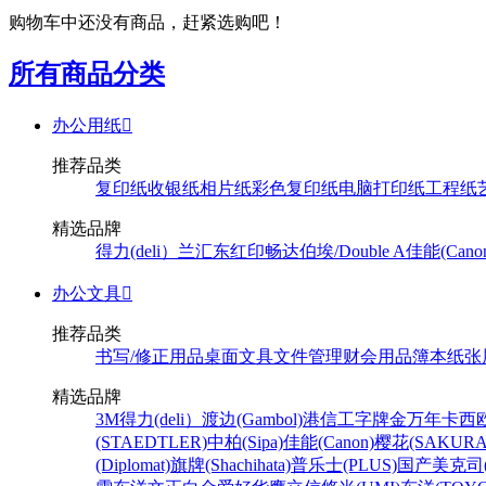
购物车中还没有商品，赶紧选购吧！
所有商品分类
办公用纸

推荐品类
复印纸
收银纸
相片纸
彩色复印纸
电脑打印纸
工程纸
精选品牌
得力(deli）
兰汇东
红印畅
达伯埃/Double A
佳能(Cano
办公文具

推荐品类
书写/修正用品
桌面文具
文件管理
财会用品
簿本纸张
精选品牌
3M
得力(deli）
渡边(Gambol)
港信
工字牌
金万年
卡西欧
(STAEDTLER)
中柏(Sipa)
佳能(Canon)
樱花(SAKURA
(Diplomat)
旗牌(Shachihata)
普乐士(PLUS)
国产
美克司(