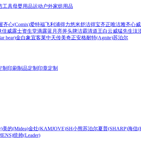
洁工具
母婴用品
运动户外
家纺用品
屋
齐心(Comix)
爱特福
飞利浦
得力
悠米
舒洁
得宝
齐正
唯洁雅
齐心
威
肤佳
威露士
资生堂
滴露
蓝月亮
斧头牌
洁霸
清道王
白云
威猛先生
汰
r bear)
金白象
宜客莱
中天
传美
奇正
安格耐特(Agnite)
苏泊尔
定制
印刷制品定制
印章定制
)
美的(Midea)
金灶(KAMJOVE)
SH
小熊
苏泊尔
夏普(SHARP)
海信(Hi
ENS)
统帅(Leader)