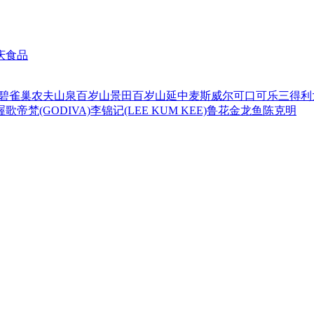
庆食品
碧
雀巢
农夫山泉
百岁山
景田百岁山
延中
麦斯威尔
可口可乐
三得利
喔
歌帝梵(GODIVA)
李锦记(LEE KUM KEE)
鲁花
金龙鱼
陈克明