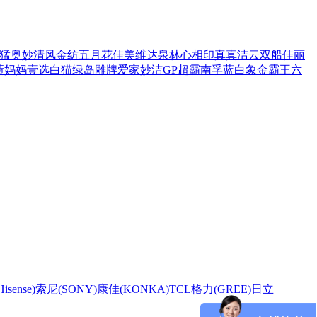
猛
奥妙
清风
金纺
五月花
佳美
维达
泉林
心相印
真真
洁云
双船
佳丽
渍
妈妈壹选
白猫
绿岛
雕牌
爱家
妙洁
GP超霸
南孚
蓝白象
金霸王
六
sense)
索尼(SONY)
康佳(KONKA)
TCL
格力(GREE)
日立