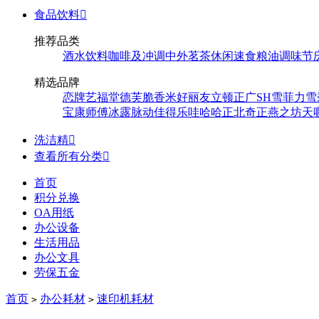
食品饮料

推荐品类
酒水饮料
咖啡及冲调
中外茗茶
休闲速食
粮油调味
节
精选品牌
恋牌
艺福堂
德芙
脆香米
好丽友
立顿
正广
SH
雪菲力
雪
宝
康师傅
冰露
脉动
佳得乐
哇哈哈
正北
奇正
燕之坊
天
洗洁精

查看所有分类

首页
积分兑换
OA用纸
办公设备
生活用品
办公文具
劳保五金
首页
办公耗材
速印机耗材
>
>