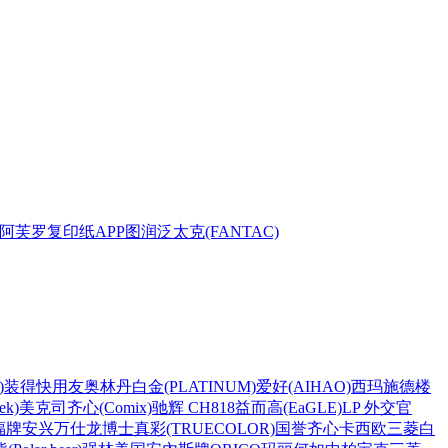
阿芙罗复印纸
APP
图润
泛太克(FANTAC)
)
装得快
用友
奥林丹
白金(PLATINUM)
爱好(AIHAO)
西玛
施德楼
k)
美克司
齐心(Comix)
驰辉 CH818
益而高(EaGLE)
LP 外交官
福牌
安兴
万仕龙
博士
真彩(TRUECOLOR)
国誉
齐心
卡西欧
三菱
白