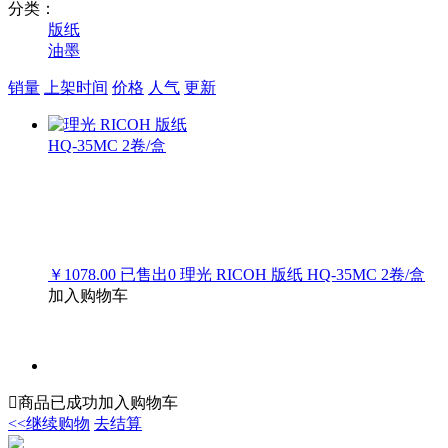
分类：
版纸
油墨
销量
上架时间
价格
人气
更新
￥1078.00
已售出
0
理光 RICOH 版纸 HQ-35MC 2卷/盒
加入购物车

商品已成功加入购物车
<<继续购物
去结算