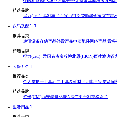
保险柜
储物柜/架
办公桌/班台
定制家具
座椅
床系列
家
精选品牌
得力(deli）
易利丰（elifo）
SH
恩荣
顺华
金家宜
东港
数码及配件

推荐品类
通讯设备
存储产品
外设产品
电脑配件
网络产品/设备
精选品牌
得力(deli）
爱国者
杰宝
梓博
北恩(HION)
西凌
渡边
得
劳保五金

推荐品类
个人防护
手工具
动力工具及耗材
照明
电气
安防
紧固
精选品牌
悠米(UMI)
福安特
世达
老A
得伟
史丹利
英格索兰
生活用品

推荐品类