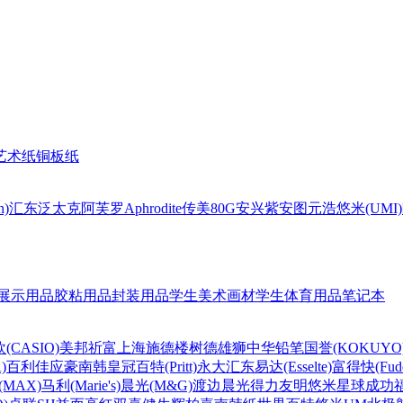
艺术纸
铜板纸
n)
汇东
泛太克
阿芙罗Aphrodite
传美80G
安兴
紫安图
元浩
悠米(UMI)
展示用品
胶粘用品
封装用品
学生美术画材
学生体育用品
笔记本
(CASIO)
美邦祈富
上海
施德楼
树德
雄狮
中华铅笔
国誉(KOKUYO
)
百利佳
应豪
南韩皇冠
百特(Pritt)
永大
汇东
易达(Esselte)
富得快(Fude
MAX)
马利(Marie's)
晨光(M&G)
渡边
晨光
得力
友明
悠米
星球
成功