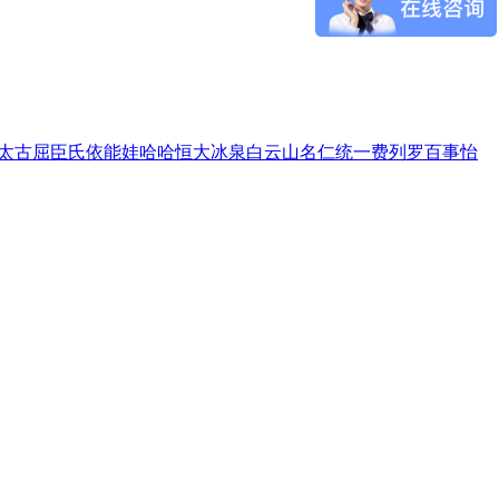
太古
屈臣氏
依能
娃哈哈
恒大冰泉
白云山
名仁
统一
费列罗
百事
怡