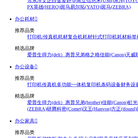
雪
东洋
文正
白金
爱好
华鹰
立信
悠米(UMI)
东洋(TOYO
PX
英雄(HERO)
斑马
易尔拓(YATO)
斑马(ZEBRA)
办公耗材

推荐品类
打印机/传真机耗材
复合机耗材
针式打印机耗材
标签
精选品牌
爱普生
得力(deli）
惠普
兄弟
格之格
佳能(Canon)
天威
办公设备

推荐品类
打印机
传真机
多功能一体机
复印机
条码设备
财务设
精选品牌
爱普生
得力(deli）
惠普
兄弟(brother)
佳能(Canon)
虹光(
(ZEBRA)
研腾
科密(Comet)
汉王(Hanvon)
方正(ifound)
办公家具

推荐品类