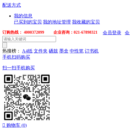
配送方式
我的信息
已买到的宝贝
我的地址管理
我收藏的宝贝
订购热线： 4000372099 企业咨询：021-67898321
会员登录
会
热搜榜：
A4纸
文件夹
硒鼓
墨盒
中性笔
订书机
手机扫码购买
扫一扫手机购买

购物车
(0)