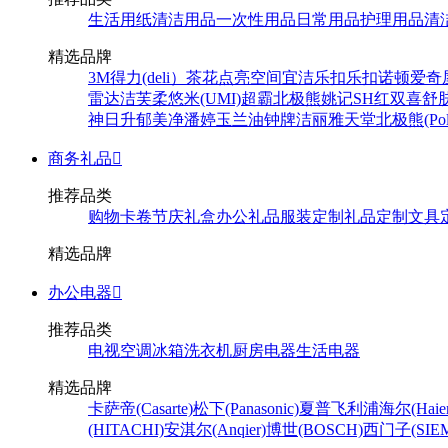
生活用纸
清洁用品
一次性用品
日常用品
护理用品
清
精选品牌
3M
得力(deli）
茶花
点亮空间
宜洁
乐扣乐扣
诺顿
爱奇
雷达
洁芙柔
悠米(UMI)
超霸
北极熊
姚记
SH
红双喜
舒
神
日升
郁美净
潘婷
玉兰油
钟牌
洁丽雅
天堂
北极熊(Pola
商务礼品

推荐品类
购物卡卷
节庆礼盒
办公礼品
服装定制
礼品定制
文具
精选品牌
办公电器

推荐品类
电视
空调
冰箱
洗衣机
厨房电器
生活电器
精选品牌
卡萨帝(Casarte)
松下(Panasonic)
夏普
飞利浦
海尔(Haier
(HITACHI)
安淇尔(Anqier)
博世(BOSCH)
西门子(SIEM