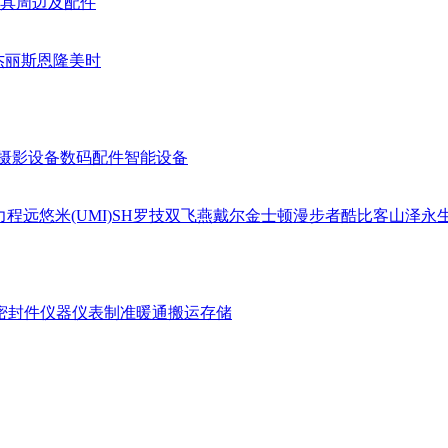
具周边及配件
杰丽斯
恩隆
美时
摄影设备
数码配件
智能设备
力
程远
悠米(UMI)
SH
罗技
双飞燕
戴尔
金士顿
漫步者
酷比客
山泽
永
密封件
仪器仪表
制准暖通
搬运存储