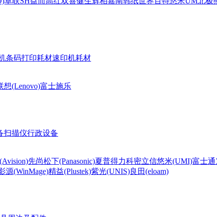
)
卓联
SH
益而高
红双喜
健生
辉柏嘉
南韩纸世界
百特
悠米UM
北极熊(
机条码打印耗材
速印机耗材
联想(Lenovo)
富士施乐
备
扫描仪
行政设备
Avision)
先尚
松下(Panasonic)
夏普
得力
科密
立信
悠米(UMI)
富士通
影源(WinMage)
精益(Plustek)
紫光(UNIS)
良田(eloam)