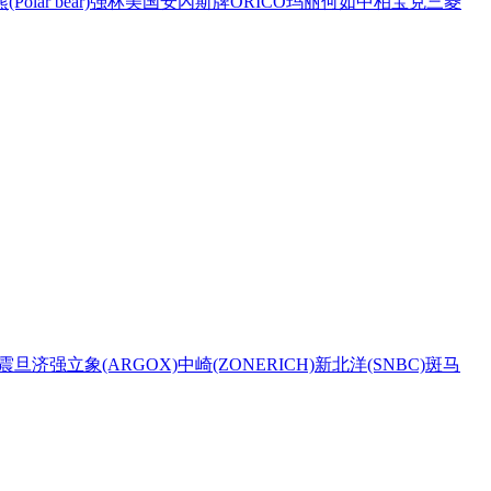
Polar bear)
强林
美国安內斯牌
ORICO
玛丽
何如
中柏
宝克
三菱
震旦
济强
立象(ARGOX)
中崎(ZONERICH)
新北洋(SNBC)
斑马