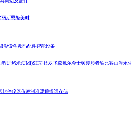
具周边及配件
杰丽斯
恩隆
美时
摄影设备
数码配件
智能设备
力
程远
悠米(UMI)
SH
罗技
双飞燕
戴尔
金士顿
漫步者
酷比客
山泽
永
密封件
仪器仪表
制准暖通
搬运存储