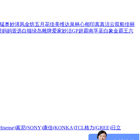
猛
奥妙
清风
金纺
五月花
佳美
维达
泉林
心相印
真真
洁云
双船
佳丽
渍
妈妈壹选
白猫
绿岛
雕牌
爱家
妙洁
GP超霸
南孚
蓝白象
金霸王
六
sense)
索尼(SONY)
康佳(KONKA)
TCL
格力(GREE)
日立