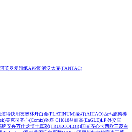
阿芙罗复印纸
APP
图润
泛太克(FANTAC)
)
装得快
用友
奥林丹
白金(PLATINUM)
爱好(AIHAO)
西玛
施德楼
k)
美克司
齐心(Comix)
驰辉 CH818
益而高(EaGLE)
LP 外交官
福牌
安兴
万仕龙
博士
真彩(TRUECOLOR)
国誉
齐心
卡西欧
三菱
白