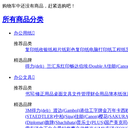
购物车中还没有商品，赶紧选购吧！
所有商品分类
办公用纸

推荐品类
复印纸
收银纸
相片纸
彩色复印纸
电脑打印纸
工程纸
精选品牌
得力(deli）
兰汇东
红印畅
达伯埃/Double A
佳能(Cano
办公文具

推荐品类
书写/修正用品
桌面文具
文件管理
财会用品
簿本纸张
精选品牌
3M
得力(deli）
渡边(Gambol)
港信
工字牌
金万年
卡西欧
(STAEDTLER)
中柏(Sipa)
佳能(Canon)
樱花(SAKURA
(Diplomat)
旗牌(Shachihata)
普乐士(PLUS)
国产
美克司(