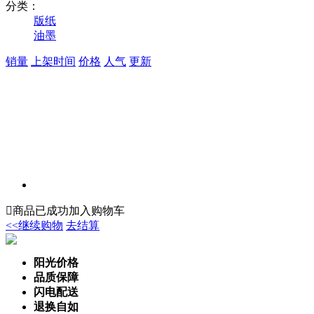
分类：
版纸
油墨
销量
上架时间
价格
人气
更新

商品已成功加入购物车
<<继续购物
去结算
阳光价格
品质保障
闪电配送
退换自如