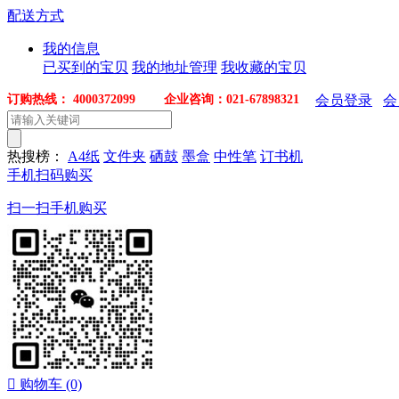
配送方式
我的信息
已买到的宝贝
我的地址管理
我收藏的宝贝
订购热线： 4000372099 企业咨询：021-67898321
会员登录
会
热搜榜：
A4纸
文件夹
硒鼓
墨盒
中性笔
订书机
手机扫码购买
扫一扫手机购买

购物车
(0)