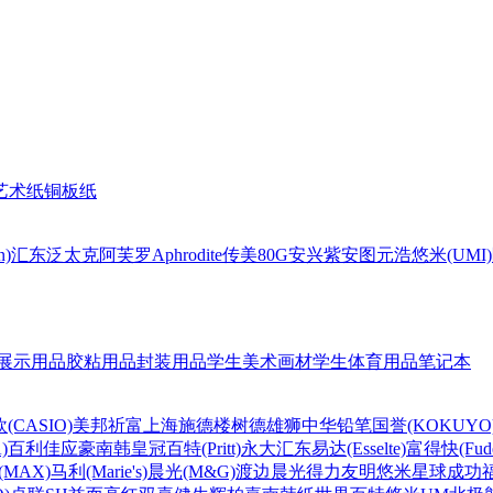
艺术纸
铜板纸
n)
汇东
泛太克
阿芙罗Aphrodite
传美80G
安兴
紫安图
元浩
悠米(UMI)
展示用品
胶粘用品
封装用品
学生美术画材
学生体育用品
笔记本
(CASIO)
美邦祈富
上海
施德楼
树德
雄狮
中华铅笔
国誉(KOKUYO
)
百利佳
应豪
南韩皇冠
百特(Pritt)
永大
汇东
易达(Esselte)
富得快(Fude
MAX)
马利(Marie's)
晨光(M&G)
渡边
晨光
得力
友明
悠米
星球
成功