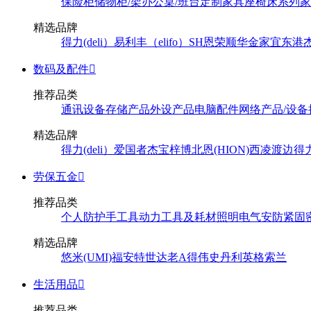
保险柜
储物柜/架
办公桌/班台
定制家具
座椅
床系列
家
精选品牌
得力(deli）
易利丰（elifo）
SH
恩荣
顺华
金家宜
东港
数码及配件

推荐品类
通讯设备
存储产品
外设产品
电脑配件
网络产品/设备
精选品牌
得力(deli）
爱国者
杰宝
梓博
北恩(HION)
西凌
渡边
得
劳保五金

推荐品类
个人防护
手工具
动力工具及耗材
照明
电气
安防
紧固
精选品牌
悠米(UMI)
福安特
世达
老A
得伟
史丹利
英格索兰
生活用品

推荐品类