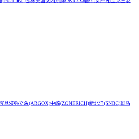
Polar bear)
强林
美国安內斯牌
ORICO
玛丽
何如
中柏
宝克
三菱
震旦
济强
立象(ARGOX)
中崎(ZONERICH)
新北洋(SNBC)
斑马