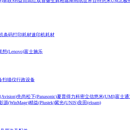
)
卓联
SH
益而高
红双喜
健生
辉柏嘉
南韩纸世界
百特
悠米UM
北极熊(
机条码打印耗材
速印机耗材
联想(Lenovo)
富士施乐
备
扫描仪
行政设备
Avision)
先尚
松下(Panasonic)
夏普
得力
科密
立信
悠米(UMI)
富士通
影源(WinMage)
精益(Plustek)
紫光(UNIS)
良田(eloam)