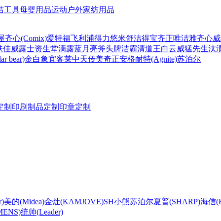
洁工具
母婴用品
运动户外
家纺用品
屋
齐心(Comix)
爱特福
飞利浦
得力
悠米
舒洁
得宝
齐正
唯洁雅
齐心
威
肤佳
威露士
资生堂
滴露
蓝月亮
斧头牌
洁霸
清道王
白云
威猛先生
汰
r bear)
金白象
宜客莱
中天
传美
奇正
安格耐特(Agnite)
苏泊尔
定制
印刷制品定制
印章定制
)
美的(Midea)
金灶(KAMJOVE)
SH
小熊
苏泊尔
夏普(SHARP)
海信(Hi
ENS)
统帅(Leader)