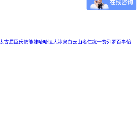
太古
屈臣氏
依能
娃哈哈
恒大冰泉
白云山
名仁
统一
费列罗
百事
怡