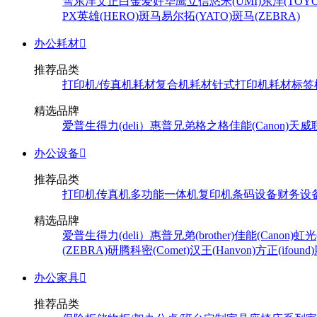
雪
东洋
文正
白金
爱好
华鹰
立信
悠米(UMI)
东洋(TOYO
PX
英雄(HERO)
斑马
易尔拓(YATO)
斑马(ZEBRA)
办公耗材

推荐品类
打印机/传真机耗材
复合机耗材
针式打印机耗材
标签
精选品牌
爱普生
得力(deli）
惠普
兄弟
格之格
佳能(Canon)
天威
办公设备

推荐品类
打印机
传真机
多功能一体机
复印机
条码设备
财务设
精选品牌
爱普生
得力(deli）
惠普
兄弟(brother)
佳能(Canon)
虹光(
(ZEBRA)
研腾
科密(Comet)
汉王(Hanvon)
方正(ifound)
办公家具

推荐品类