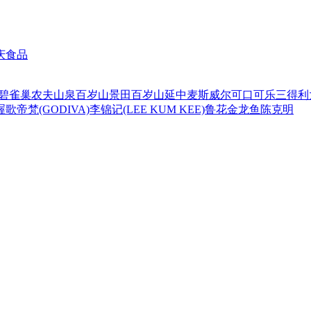
庆食品
碧
雀巢
农夫山泉
百岁山
景田百岁山
延中
麦斯威尔
可口可乐
三得利
喔
歌帝梵(GODIVA)
李锦记(LEE KUM KEE)
鲁花
金龙鱼
陈克明