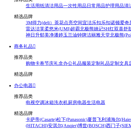
生活用纸
清洁用品
一次性用品
日常用品
护理用品
清
精选品牌
3M
得力(deli）
茶花
点亮空间
宜洁
乐扣乐扣
诺顿
爱奇
雷达
洁芙柔
悠米(UMI)
超霸
北极熊
姚记
SH
红双喜
舒
神
日升
郁美净
潘婷
玉兰油
钟牌
洁丽雅
天堂
北极熊(Pola
商务礼品

推荐品类
购物卡卷
节庆礼盒
办公礼品
服装定制
礼品定制
文具
精选品牌
办公电器

推荐品类
电视
空调
冰箱
洗衣机
厨房电器
生活电器
精选品牌
卡萨帝(Casarte)
松下(Panasonic)
夏普
飞利浦
海尔(Haier
(HITACHI)
安淇尔(Anqier)
博世(BOSCH)
西门子(SIEM