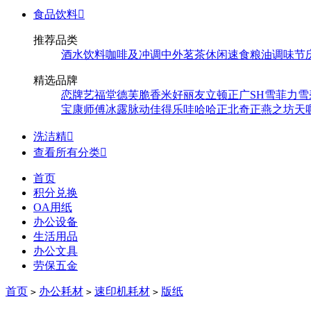
食品饮料

推荐品类
酒水饮料
咖啡及冲调
中外茗茶
休闲速食
粮油调味
节
精选品牌
恋牌
艺福堂
德芙
脆香米
好丽友
立顿
正广
SH
雪菲力
雪
宝
康师傅
冰露
脉动
佳得乐
哇哈哈
正北
奇正
燕之坊
天
洗洁精

查看所有分类

首页
积分兑换
OA用纸
办公设备
生活用品
办公文具
劳保五金
首页
办公耗材
速印机耗材
版纸
>
>
>