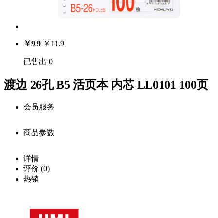
￥
9.9
￥
11.9
已售出 0
渡边 26孔 B5 活页本 内芯 LL0101 100页
会员服务
商品参数
会员享受服务
价
详情
注册用户：￥
9.9
格：
商品详细参数
评价
(0)
0
库
中级会员：￥
9.4
热销
存：
商品名称：
载入
高级会员：￥
9.1
中···
渡边 26孔 B5 活页本 内芯 LL0101 100页
已售
白金级会员：￥
8.7