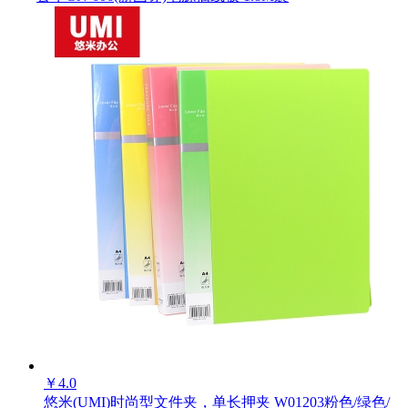
￥
4.0
悠米(UMI)时尚型文件夹，单长押夹 W01203粉色/绿色/