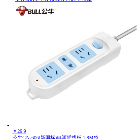
￥
29.9
公牛GN-606(新国标)电源插线板 1.8M袋