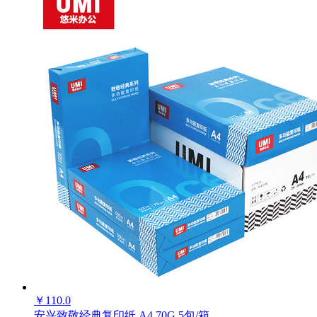
商品编号：
出：
购买此商品可使用：0积分
0
ECS000082
确定
商品品牌：
渡边(Gambol)
上架时间：
2018-03-12
商品重量：
0克
数量
确定
-
+
￥
110.0
安兴致敬经典复印纸 A4 70G 5包/箱