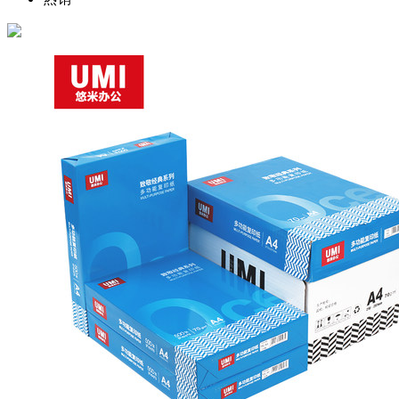
存：
白金级会员：￥
28.0
载入
商品编号：
中···
购买此商品可使用：0积分
已售
CLG000091
出：
确定
商品品牌：
51
达伯埃/Double A
上架时间：
2019-03-05
商品重量：
0克
确定
包装
5包/箱
数量