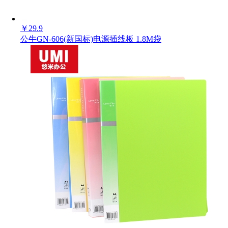
￥
29.9
公牛GN-606(新国标)电源插线板 1.8M袋