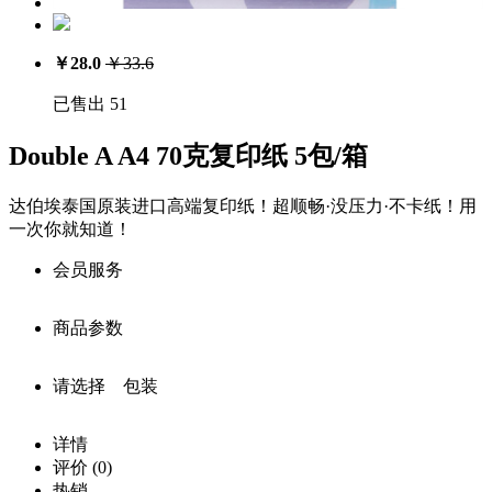
￥
28.0
￥
33.6
已售出 51
Double A A4 70克复印纸 5包/箱
达伯埃泰国原装进口高端复印纸！超顺畅·没压力·不卡纸！用
一次你就知道！
会员服务
商品参数
会员享受服务
请选择 包装
注册用户：￥
28.0
商品详细参数
价
中级会员：￥
28.0
详情
商品名称：
格：
评价
(0)
高级会员：￥
28.0
0
库
Double A A4 70克复印纸 5包/箱
热销