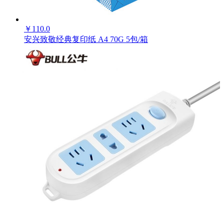
-
+
￥
110.0
安兴致敬经典复印纸 A4 70G 5包/箱