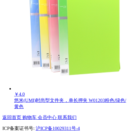
￥
4.0
悠米(UMI)时尚型文件夹，单长押夹 W01203粉色/绿色/
黄色
返回首页
购物车
会员中心
联系我们
ICP备案证书号:
沪ICP备10029311号-4