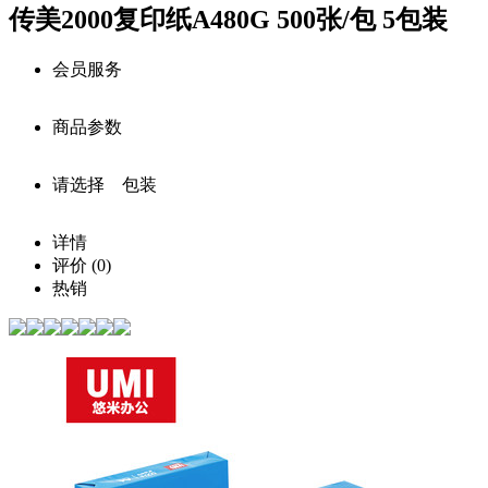
传美2000复印纸A480G 500张/包 5包装
会员服务
商品参数
会员享受服务
请选择 包装
注册用户：￥
140.0
商品详细参数
中级会员：￥
140.0
详情
商品名称：
评价
(0)
高级会员：￥
140.0
传美2000复印纸A480G 500张/包 5包装
热销
白金级会员：￥
140.0
商品编号：
购买此商品可使用：100积分
CLG000078
确定
商品品牌：
安兴
上架时间：