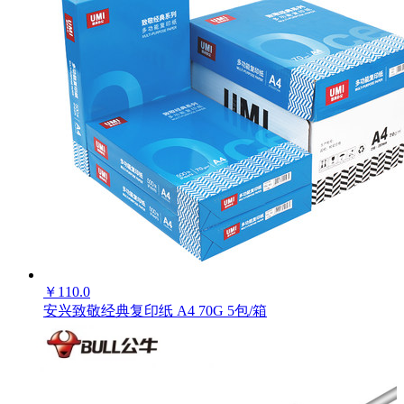
2019-03-05
商品重量：
102.000千克
确定
价格：
0
库存：
载入中···
已售出：
41
包装
5包/箱
数量
￥
110.0
-
+
安兴致敬经典复印纸 A4 70G 5包/箱