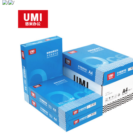
商品编号：
中···
购买此商品可使用：100积分
已售
ECS001933
出：
确定
商品品牌：
0
佳能(Canon)
上架时间：
2019-11-25
商品重量：
0克
确定
包装
盒
数量
-
+