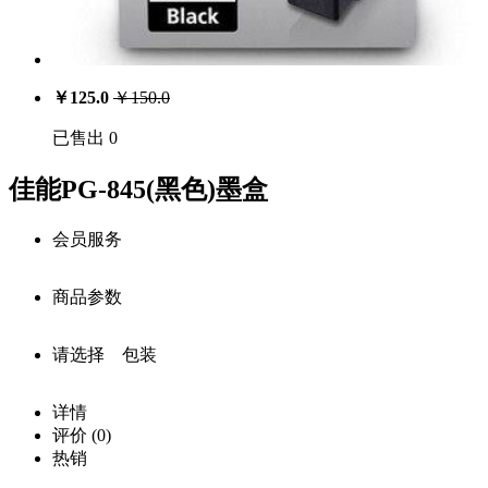
￥
125.0
￥
150.0
已售出 0
佳能PG-845(黑色)墨盒
会员服务
商品参数
会员享受服务
请选择 包装
注册用户：￥
125.0
商品详细参数
价
中级会员：￥
159.0
详情
商品名称：
格：
评价
(0)
高级会员：￥
159.0
0
库
佳能PG-845(黑色)墨盒
热销
存：
白金级会员：￥
159.0
载入