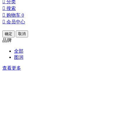

分类

搜索

购物车
0

会员中心
确定
取消
品牌
全部
图润
查看更多