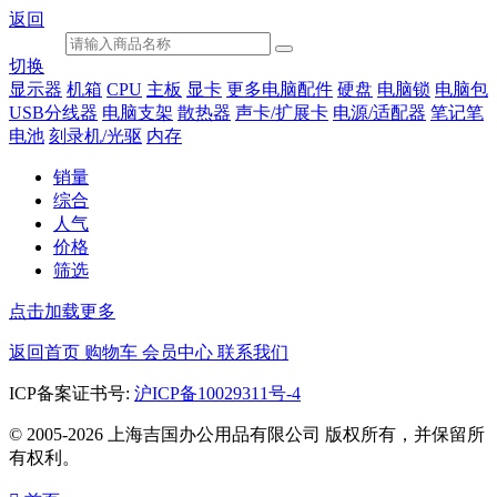
返回
切换
显示器
机箱
CPU
主板
显卡
更多电脑配件
硬盘
电脑锁
电脑包
USB分线器
电脑支架
散热器
声卡/扩展卡
电源/适配器
笔记笔
电池
刻录机/光驱
内存
销量
综合
人气
价格
筛选
点击加载更多
返回首页
购物车
会员中心
联系我们
ICP备案证书号:
沪ICP备10029311号-4
© 2005-2026 上海吉国办公用品有限公司 版权所有，并保留所
有权利。