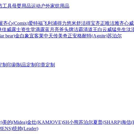
洁工具
母婴用品
运动户外
家纺用品
屋
齐心(Comix)
爱特福
飞利浦
得力
悠米
舒洁
得宝
齐正
唯洁雅
齐心
威
肤佳
威露士
资生堂
滴露
蓝月亮
斧头牌
洁霸
清道王
白云
威猛先生
汰
r bear)
金白象
宜客莱
中天
传美
奇正
安格耐特(Agnite)
苏泊尔
定制
印刷制品定制
印章定制
)
美的(Midea)
金灶(KAMJOVE)
SH
小熊
苏泊尔
夏普(SHARP)
海信(Hi
ENS)
统帅(Leader)