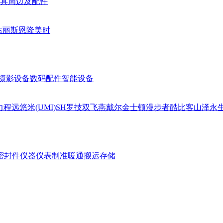
具周边及配件
杰丽斯
恩隆
美时
摄影设备
数码配件
智能设备
力
程远
悠米(UMI)
SH
罗技
双飞燕
戴尔
金士顿
漫步者
酷比客
山泽
永
密封件
仪器仪表
制准暖通
搬运存储