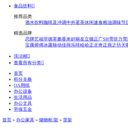
食品饮料

推荐品类
酒水饮料
咖啡及冲调
中外茗茶
休闲速食
粮油调味
节
精选品牌
恋牌
艺福堂
德芙
脆香米
好丽友
立顿
正广
SH
雪菲力
雪
宝
康师傅
冰露
脉动
佳得乐
哇哈哈
正北
奇正
燕之坊
天
洗洁精

查看所有分类

首页
积分兑换
OA用纸
办公设备
生活用品
办公文具
劳保五金
首页
办公家具
储物柜/架
货架
>
>
>