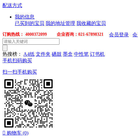
配送方式
我的信息
已买到的宝贝
我的地址管理
我收藏的宝贝
订购热线： 4000372099 企业咨询：021-67898321
会员登录
会
热搜榜：
A4纸
文件夹
硒鼓
墨盒
中性笔
订书机
手机扫码购买
扫一扫手机购买

购物车
(0)