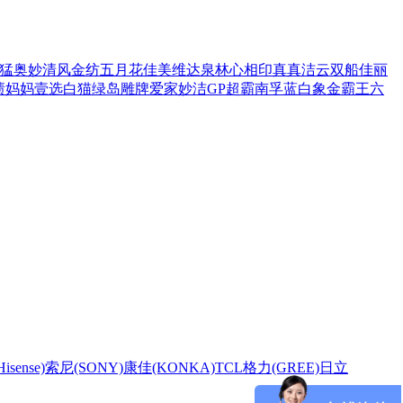
猛
奥妙
清风
金纺
五月花
佳美
维达
泉林
心相印
真真
洁云
双船
佳丽
渍
妈妈壹选
白猫
绿岛
雕牌
爱家
妙洁
GP超霸
南孚
蓝白象
金霸王
六
sense)
索尼(SONY)
康佳(KONKA)
TCL
格力(GREE)
日立