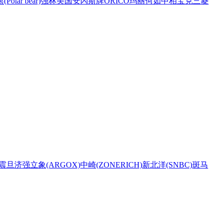
Polar bear)
强林
美国安內斯牌
ORICO
玛丽
何如
中柏
宝克
三菱
震旦
济强
立象(ARGOX)
中崎(ZONERICH)
新北洋(SNBC)
斑马