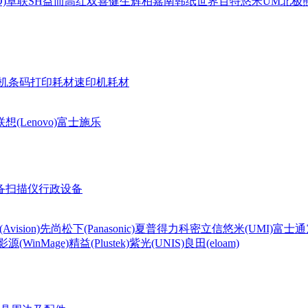
)
卓联
SH
益而高
红双喜
健生
辉柏嘉
南韩纸世界
百特
悠米UM
北极熊(
机条码打印耗材
速印机耗材
联想(Lenovo)
富士施乐
备
扫描仪
行政设备
Avision)
先尚
松下(Panasonic)
夏普
得力
科密
立信
悠米(UMI)
富士通
影源(WinMage)
精益(Plustek)
紫光(UNIS)
良田(eloam)