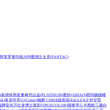
阿芙罗复印纸
APP
图润
泛太克(FANTAC)
)
装得快
用友
奥林丹
白金(PLATINUM)
爱好(AIHAO)
西玛
施德楼
k)
美克司
齐心(Comix)
驰辉 CH818
益而高(EaGLE)
LP 外交官
福牌
安兴
万仕龙
博士
真彩(TRUECOLOR)
国誉
齐心
卡西欧
三菱
白