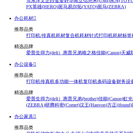
雪
东洋
文正
白金
爱好
华鹰
立信
悠米(UMI)
东洋(TOYO
PX
英雄(HERO)
斑马
易尔拓(YATO)
斑马(ZEBRA)
办公耗材

推荐品类
打印机/传真机耗材
复合机耗材
针式打印机耗材
标签
精选品牌
爱普生
得力(deli）
惠普
兄弟
格之格
佳能(Canon)
天威
办公设备

推荐品类
打印机
传真机
多功能一体机
复印机
条码设备
财务设
精选品牌
爱普生
得力(deli）
惠普
兄弟(brother)
佳能(Canon)
虹光(
(ZEBRA)
研腾
科密(Comet)
汉王(Hanvon)
方正(ifound)
办公家具

推荐品类