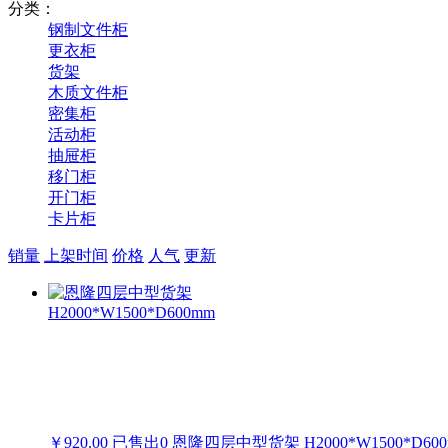
分类：
钢制文件柜
更衣柜
货架
木质文件柜
密集柜
活动柜
抽屉柜
移门柜
开门柜
卡片柜
销量
上架时间
价格
人气
更新
￥920.00
已售出
0
恩隆四层中型货架 H2000*W1500*D60