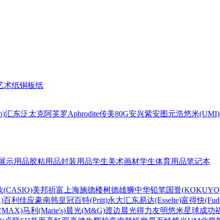
艺术纸
铜板纸
n)
汇东
泛太克
阿芙罗Aphrodite
传美80G
安兴
紫安图
元浩
悠米(UMI)
展示用品
胶粘用品
封装用品
学生美术画材
学生体育用品
笔记本
(CASIO)
美邦祈富
上海
施德楼
树德
雄狮
中华铅笔
国誉(KOKUYO
)
百利佳
应豪
南韩皇冠
百特(Pritt)
永大
汇东
易达(Esselte)
富得快(Fude
MAX)
马利(Marie's)
晨光(M&G)
渡边
晨光
得力
友明
悠米
星球
成功