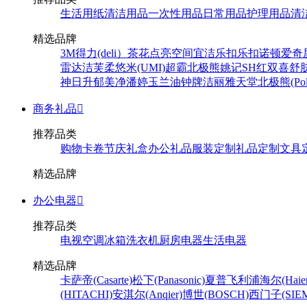
生活用纸
清洁用品
一次性用品
日常用品
护理用品
清
精选品牌
3M
得力(deli）
茶花
点亮空间
宜洁
乐扣乐扣
诺顿
爱奇
雷达
洁芙柔
悠米(UMI)
超霸
北极熊
姚记
SH
红双喜
舒
神
日升
郁美净
潘婷
玉兰油
钟牌
洁丽雅
天堂
北极熊(Pola
商务礼品

推荐品类
购物卡卷
节庆礼盒
办公礼品
服装定制
礼品定制
文具
精选品牌
办公电器

推荐品类
电视
空调
冰箱
洗衣机
厨房电器
生活电器
精选品牌
卡萨帝(Casarte)
松下(Panasonic)
夏普
飞利浦
海尔(Haier
(HITACHI)
安淇尔(Anqier)
博世(BOSCH)
西门子(SIEM