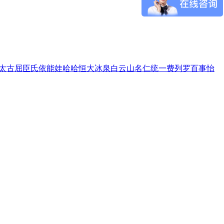
太古
屈臣氏
依能
娃哈哈
恒大冰泉
白云山
名仁
统一
费列罗
百事
怡