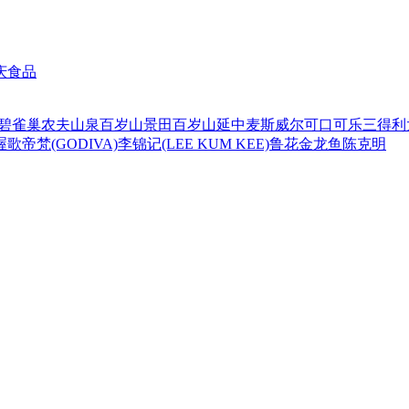
庆食品
碧
雀巢
农夫山泉
百岁山
景田百岁山
延中
麦斯威尔
可口可乐
三得利
喔
歌帝梵(GODIVA)
李锦记(LEE KUM KEE)
鲁花
金龙鱼
陈克明