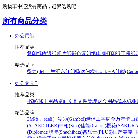
购物车中还没有商品，赶紧选购吧！
所有商品分类
办公用纸

推荐品类
复印纸
收银纸
相片纸
彩色复印纸
电脑打印纸
工程纸
精选品牌
得力(deli）
兰汇东
红印畅
达伯埃/Double A
佳能(Cano
办公文具

推荐品类
书写/修正用品
桌面文具
文件管理
财会用品
簿本纸张
精选品牌
3M
得力(deli）
渡边(Gambol)
港信
工字牌
金万年
卡西欧
(STAEDTLER)
中柏(Sipa)
佳能(Canon)
樱花(SAKURA
(Diplomat)
旗牌(Shachihata)
普乐士(PLUS)
国产
美克司(