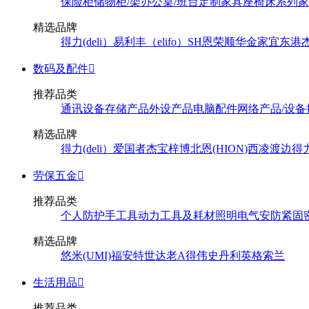
保险柜
储物柜/架
办公桌/班台
定制家具
座椅
床系列
家
精选品牌
得力(deli）
易利丰（elifo）
SH
恩荣
顺华
金家宜
东港
数码及配件

推荐品类
通讯设备
存储产品
外设产品
电脑配件
网络产品/设备
精选品牌
得力(deli）
爱国者
杰宝
梓博
北恩(HION)
西凌
渡边
得
劳保五金

推荐品类
个人防护
手工具
动力工具及耗材
照明
电气
安防
紧固
精选品牌
悠米(UMI)
福安特
世达
老A
得伟
史丹利
英格索兰
生活用品

推荐品类