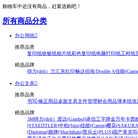
购物车中还没有商品，赶紧选购吧！
所有商品分类
办公用纸

推荐品类
复印纸
收银纸
相片纸
彩色复印纸
电脑打印纸
工程纸
精选品牌
得力(deli）
兰汇东
红印畅
达伯埃/Double A
佳能(Cano
办公文具

推荐品类
书写/修正用品
桌面文具
文件管理
财会用品
簿本纸张
精选品牌
3M
得力(deli）
渡边(Gambol)
港信
工字牌
金万年
卡西欧
(STAEDTLER)
中柏(Sipa)
佳能(Canon)
樱花(SAKURA
(Diplomat)
旗牌(Shachihata)
普乐士(PLUS)
国产
美克司(