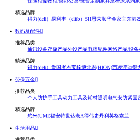
保险柜
储物柜/架
办公桌/班台
定制家具
座椅
床系列
家
精选品牌
得力(deli）
易利丰（elifo）
SH
恩荣
顺华
金家宜
东港
数码及配件

推荐品类
通讯设备
存储产品
外设产品
电脑配件
网络产品/设备
精选品牌
得力(deli）
爱国者
杰宝
梓博
北恩(HION)
西凌
渡边
得
劳保五金

推荐品类
个人防护
手工具
动力工具及耗材
照明
电气
安防
紧固
精选品牌
悠米(UMI)
福安特
世达
老A
得伟
史丹利
英格索兰
生活用品

推荐品类