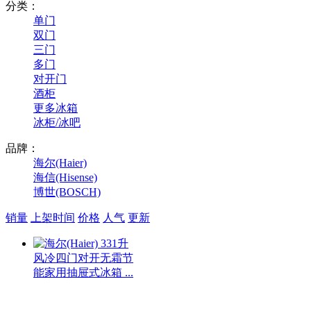
分类：
单门
双门
三门
多门
对开门
酒柜
更多冰箱
冰柜/冰吧
品牌：
海尔(Haier)
海信(Hisense)
博世(BOSCH)
销量
上架时间
价格
人气
更新