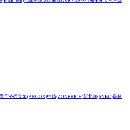
Polar bear)
强林
美国安內斯牌
ORICO
玛丽
何如
中柏
宝克
三菱
震旦
济强
立象(ARGOX)
中崎(ZONERICH)
新北洋(SNBC)
斑马