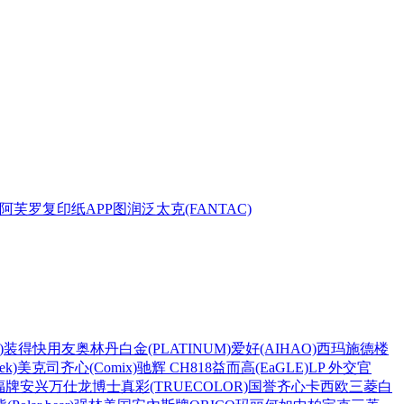
阿芙罗复印纸
APP
图润
泛太克(FANTAC)
)
装得快
用友
奥林丹
白金(PLATINUM)
爱好(AIHAO)
西玛
施德楼
k)
美克司
齐心(Comix)
驰辉 CH818
益而高(EaGLE)
LP 外交官
福牌
安兴
万仕龙
博士
真彩(TRUECOLOR)
国誉
齐心
卡西欧
三菱
白