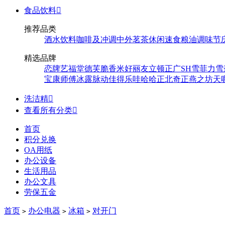
食品饮料

推荐品类
酒水饮料
咖啡及冲调
中外茗茶
休闲速食
粮油调味
节
精选品牌
恋牌
艺福堂
德芙
脆香米
好丽友
立顿
正广
SH
雪菲力
雪
宝
康师傅
冰露
脉动
佳得乐
哇哈哈
正北
奇正
燕之坊
天
洗洁精

查看所有分类

首页
积分兑换
OA用纸
办公设备
生活用品
办公文具
劳保五金
首页
办公电器
冰箱
对开门
>
>
>