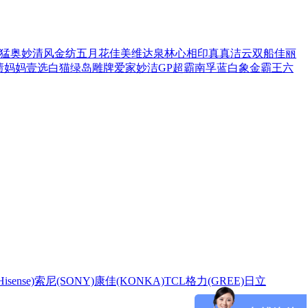
猛
奥妙
清风
金纺
五月花
佳美
维达
泉林
心相印
真真
洁云
双船
佳丽
渍
妈妈壹选
白猫
绿岛
雕牌
爱家
妙洁
GP超霸
南孚
蓝白象
金霸王
六
sense)
索尼(SONY)
康佳(KONKA)
TCL
格力(GREE)
日立