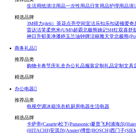
生活用纸
清洁用品
一次性用品
日常用品
护理用品
清
精选品牌
3M
得力(deli）
茶花
点亮空间
宜洁
乐扣乐扣
诺顿
爱奇
雷达
洁芙柔
悠米(UMI)
超霸
北极熊
姚记
SH
红双喜
舒
神
日升
郁美净
潘婷
玉兰油
钟牌
洁丽雅
天堂
北极熊(Pola
商务礼品

推荐品类
购物卡卷
节庆礼盒
办公礼品
服装定制
礼品定制
文具
精选品牌
办公电器

推荐品类
电视
空调
冰箱
洗衣机
厨房电器
生活电器
精选品牌
卡萨帝(Casarte)
松下(Panasonic)
夏普
飞利浦
海尔(Haier
(HITACHI)
安淇尔(Anqier)
博世(BOSCH)
西门子(SIEM