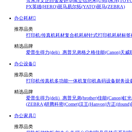
雪
东洋
文正
白金
爱好
华鹰
立信
悠米(UMI)
东洋(TOYO
PX
英雄(HERO)
斑马
易尔拓(YATO)
斑马(ZEBRA)
办公耗材

推荐品类
打印机/传真机耗材
复合机耗材
针式打印机耗材
标签
精选品牌
爱普生
得力(deli）
惠普
兄弟
格之格
佳能(Canon)
天威
办公设备

推荐品类
打印机
传真机
多功能一体机
复印机
条码设备
财务设
精选品牌
爱普生
得力(deli）
惠普
兄弟(brother)
佳能(Canon)
虹光(
(ZEBRA)
研腾
科密(Comet)
汉王(Hanvon)
方正(ifound)
办公家具

推荐品类