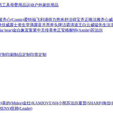
洁工具
母婴用品
运动户外
家纺用品
屋
齐心(Comix)
爱特福
飞利浦
得力
悠米
舒洁
得宝
齐正
唯洁雅
齐心
威
肤佳
威露士
资生堂
滴露
蓝月亮
斧头牌
洁霸
清道王
白云
威猛先生
汰
r bear)
金白象
宜客莱
中天
传美
奇正
安格耐特(Agnite)
苏泊尔
定制
印刷制品定制
印章定制
)
美的(Midea)
金灶(KAMJOVE)
SH
小熊
苏泊尔
夏普(SHARP)
海信(Hi
ENS)
统帅(Leader)