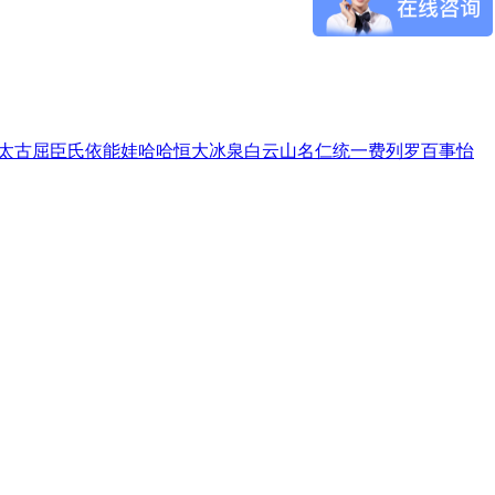
太古
屈臣氏
依能
娃哈哈
恒大冰泉
白云山
名仁
统一
费列罗
百事
怡