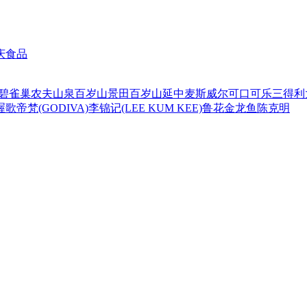
庆食品
碧
雀巢
农夫山泉
百岁山
景田百岁山
延中
麦斯威尔
可口可乐
三得利
喔
歌帝梵(GODIVA)
李锦记(LEE KUM KEE)
鲁花
金龙鱼
陈克明