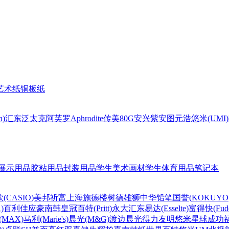
艺术纸
铜板纸
n)
汇东
泛太克
阿芙罗Aphrodite
传美80G
安兴
紫安图
元浩
悠米(UMI)
展示用品
胶粘用品
封装用品
学生美术画材
学生体育用品
笔记本
(CASIO)
美邦祈富
上海
施德楼
树德
雄狮
中华铅笔
国誉(KOKUYO
)
百利佳
应豪
南韩皇冠
百特(Pritt)
永大
汇东
易达(Esselte)
富得快(Fude
MAX)
马利(Marie's)
晨光(M&G)
渡边
晨光
得力
友明
悠米
星球
成功