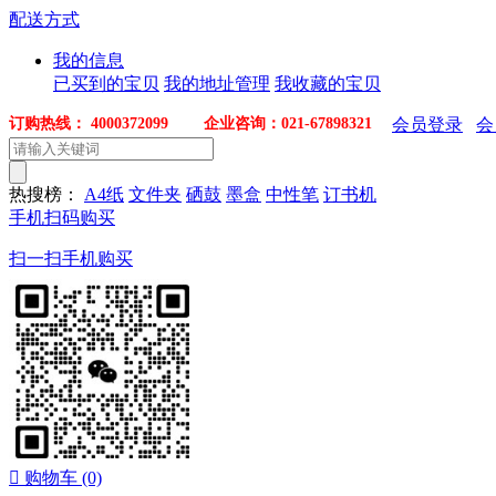
配送方式
我的信息
已买到的宝贝
我的地址管理
我收藏的宝贝
订购热线： 4000372099 企业咨询：021-67898321
会员登录
会
热搜榜：
A4纸
文件夹
硒鼓
墨盒
中性笔
订书机
手机扫码购买
扫一扫手机购买

购物车
(0)