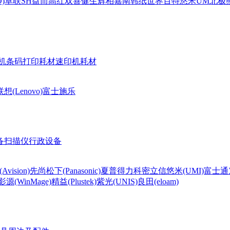
)
卓联
SH
益而高
红双喜
健生
辉柏嘉
南韩纸世界
百特
悠米UM
北极熊(
机条码打印耗材
速印机耗材
联想(Lenovo)
富士施乐
备
扫描仪
行政设备
Avision)
先尚
松下(Panasonic)
夏普
得力
科密
立信
悠米(UMI)
富士通
影源(WinMage)
精益(Plustek)
紫光(UNIS)
良田(eloam)