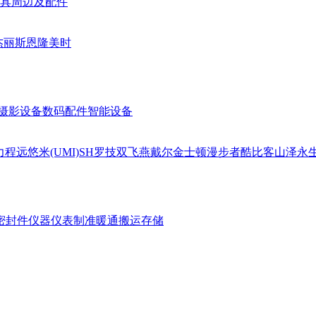
具周边及配件
杰丽斯
恩隆
美时
摄影设备
数码配件
智能设备
力
程远
悠米(UMI)
SH
罗技
双飞燕
戴尔
金士顿
漫步者
酷比客
山泽
永
密封件
仪器仪表
制准暖通
搬运存储