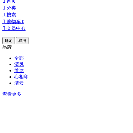

首页

分类

搜索

购物车
0

会员中心
确定
取消
品牌
全部
清风
维达
心相印
洁云
查看更多