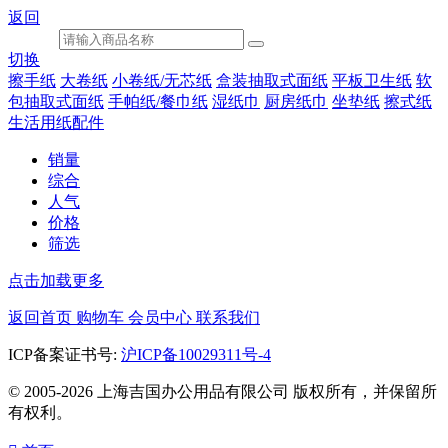
返回
切换
擦手纸
大卷纸
小卷纸/无芯纸
盒装抽取式面纸
平板卫生纸
软
包抽取式面纸
手帕纸/餐巾纸
湿纸巾
厨房纸巾
坐垫纸
擦式纸
生活用纸配件
销量
综合
人气
价格
筛选
点击加载更多
返回首页
购物车
会员中心
联系我们
ICP备案证书号:
沪ICP备10029311号-4
© 2005-2026 上海吉国办公用品有限公司 版权所有，并保留所
有权利。