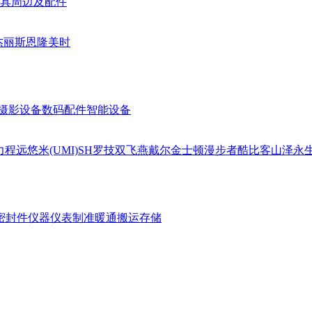
具周边及配件
杰丽斯
恩隆
美时
摄影设备
数码配件
智能设备
力
程远
悠米(UMI)
SH
罗技
双飞燕
戴尔
金士顿
漫步者
酷比客
山泽
永
密封件
仪器仪表
制准暖通
搬运存储