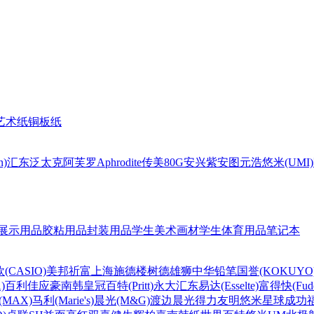
艺术纸
铜板纸
n)
汇东
泛太克
阿芙罗Aphrodite
传美80G
安兴
紫安图
元浩
悠米(UMI)
展示用品
胶粘用品
封装用品
学生美术画材
学生体育用品
笔记本
(CASIO)
美邦祈富
上海
施德楼
树德
雄狮
中华铅笔
国誉(KOKUYO
)
百利佳
应豪
南韩皇冠
百特(Pritt)
永大
汇东
易达(Esselte)
富得快(Fude
MAX)
马利(Marie's)
晨光(M&G)
渡边
晨光
得力
友明
悠米
星球
成功