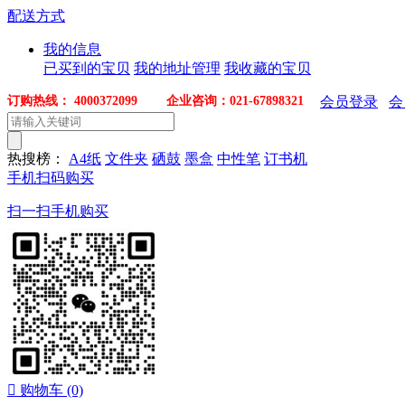
配送方式
我的信息
已买到的宝贝
我的地址管理
我收藏的宝贝
订购热线： 4000372099 企业咨询：021-67898321
会员登录
会
热搜榜：
A4纸
文件夹
硒鼓
墨盒
中性笔
订书机
手机扫码购买
扫一扫手机购买

购物车
(0)