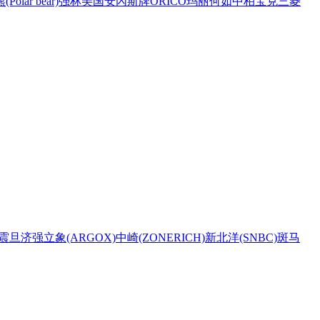
Polar bear)
强林
美国安內斯牌
ORICO
玛丽
何如
中柏
宝克
三菱
震旦
济强
立象(ARGOX)
中崎(ZONERICH)
新北洋(SNBC)
斑马