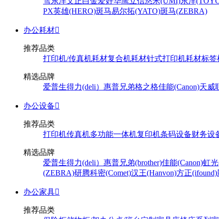
雪
东洋
文正
白金
爱好
华鹰
立信
悠米(UMI)
东洋(TOYO
PX
英雄(HERO)
斑马
易尔拓(YATO)
斑马(ZEBRA)
办公耗材

推荐品类
打印机/传真机耗材
复合机耗材
针式打印机耗材
标签
精选品牌
爱普生
得力(deli）
惠普
兄弟
格之格
佳能(Canon)
天威
办公设备

推荐品类
打印机
传真机
多功能一体机
复印机
条码设备
财务设
精选品牌
爱普生
得力(deli）
惠普
兄弟(brother)
佳能(Canon)
虹光(
(ZEBRA)
研腾
科密(Comet)
汉王(Hanvon)
方正(ifound)
办公家具

推荐品类