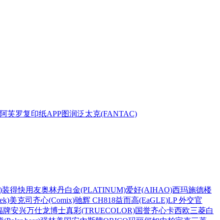
阿芙罗复印纸
APP
图润
泛太克(FANTAC)
)
装得快
用友
奥林丹
白金(PLATINUM)
爱好(AIHAO)
西玛
施德楼
k)
美克司
齐心(Comix)
驰辉 CH818
益而高(EaGLE)
LP 外交官
福牌
安兴
万仕龙
博士
真彩(TRUECOLOR)
国誉
齐心
卡西欧
三菱
白