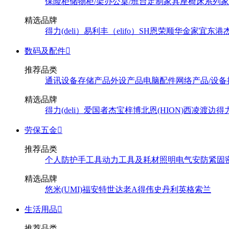
保险柜
储物柜/架
办公桌/班台
定制家具
座椅
床系列
家
精选品牌
得力(deli）
易利丰（elifo）
SH
恩荣
顺华
金家宜
东港
数码及配件

推荐品类
通讯设备
存储产品
外设产品
电脑配件
网络产品/设备
精选品牌
得力(deli）
爱国者
杰宝
梓博
北恩(HION)
西凌
渡边
得
劳保五金

推荐品类
个人防护
手工具
动力工具及耗材
照明
电气
安防
紧固
精选品牌
悠米(UMI)
福安特
世达
老A
得伟
史丹利
英格索兰
生活用品

推荐品类