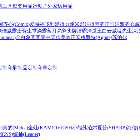
洁工具
母婴用品
运动户外
家纺用品
屋
齐心(Comix)
爱特福
飞利浦
得力
悠米
舒洁
得宝
齐正
唯洁雅
齐心
威
肤佳
威露士
资生堂
滴露
蓝月亮
斧头牌
洁霸
清道王
白云
威猛先生
汰
r bear)
金白象
宜客莱
中天
传美
奇正
安格耐特(Agnite)
苏泊尔
定制
印刷制品定制
印章定制
)
美的(Midea)
金灶(KAMJOVE)
SH
小熊
苏泊尔
夏普(SHARP)
海信(Hi
ENS)
统帅(Leader)