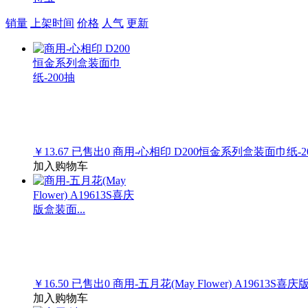
销量
上架时间
价格
人气
更新
￥13.67
已售出
0
商用-心相印 D200恒金系列盒装面巾纸-2
加入购物车
￥16.50
已售出
0
商用-五月花(May Flower) A19613S喜庆
加入购物车