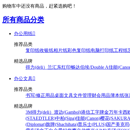
购物车中还没有商品，赶紧选购吧！
所有商品分类
办公用纸

推荐品类
复印纸
收银纸
相片纸
彩色复印纸
电脑打印纸
工程纸
精选品牌
得力(deli）
兰汇东
红印畅
达伯埃/Double A
佳能(Cano
办公文具

推荐品类
书写/修正用品
桌面文具
文件管理
财会用品
簿本纸张
精选品牌
3M
得力(deli）
渡边(Gambol)
港信
工字牌
金万年
卡西欧
(STAEDTLER)
中柏(Sipa)
佳能(Canon)
樱花(SAKURA
(Diplomat)
旗牌(Shachihata)
普乐士(PLUS)
国产
美克司(