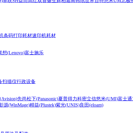
)
卓联
SH
益而高
红双喜
健生
辉柏嘉
南韩纸世界
百特
悠米UM
北极熊(
机条码打印耗材
速印机耗材
联想(Lenovo)
富士施乐
备
扫描仪
行政设备
Avision)
先尚
松下(Panasonic)
夏普
得力
科密
立信
悠米(UMI)
富士通
影源(WinMage)
精益(Plustek)
紫光(UNIS)
良田(eloam)