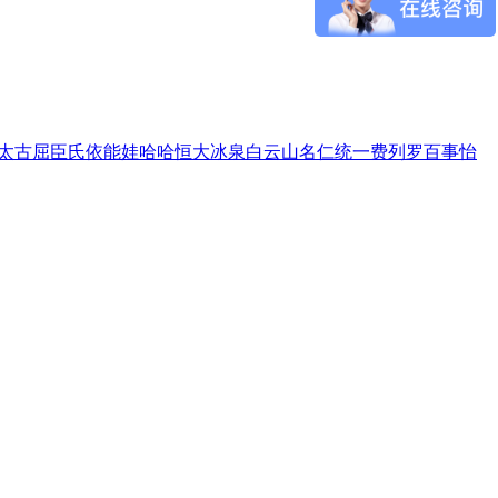
太古
屈臣氏
依能
娃哈哈
恒大冰泉
白云山
名仁
统一
费列罗
百事
怡