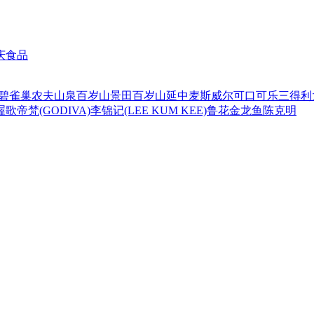
庆食品
碧
雀巢
农夫山泉
百岁山
景田百岁山
延中
麦斯威尔
可口可乐
三得利
喔
歌帝梵(GODIVA)
李锦记(LEE KUM KEE)
鲁花
金龙鱼
陈克明