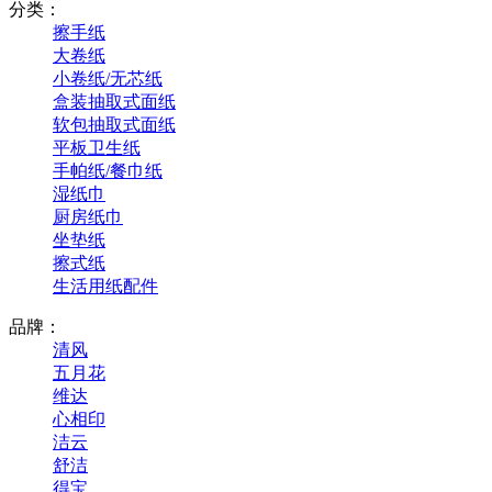
分类：
擦手纸
大卷纸
小卷纸/无芯纸
盒装抽取式面纸
软包抽取式面纸
平板卫生纸
手帕纸/餐巾纸
湿纸巾
厨房纸巾
坐垫纸
擦式纸
生活用纸配件
品牌：
清风
五月花
维达
心相印
洁云
舒洁
得宝