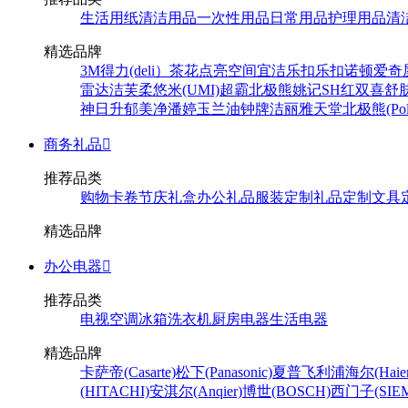
生活用纸
清洁用品
一次性用品
日常用品
护理用品
清
精选品牌
3M
得力(deli）
茶花
点亮空间
宜洁
乐扣乐扣
诺顿
爱奇
雷达
洁芙柔
悠米(UMI)
超霸
北极熊
姚记
SH
红双喜
舒
神
日升
郁美净
潘婷
玉兰油
钟牌
洁丽雅
天堂
北极熊(Pola
商务礼品

推荐品类
购物卡卷
节庆礼盒
办公礼品
服装定制
礼品定制
文具
精选品牌
办公电器

推荐品类
电视
空调
冰箱
洗衣机
厨房电器
生活电器
精选品牌
卡萨帝(Casarte)
松下(Panasonic)
夏普
飞利浦
海尔(Haier
(HITACHI)
安淇尔(Anqier)
博世(BOSCH)
西门子(SIEM