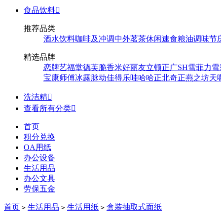
食品饮料

推荐品类
酒水饮料
咖啡及冲调
中外茗茶
休闲速食
粮油调味
节
精选品牌
恋牌
艺福堂
德芙
脆香米
好丽友
立顿
正广
SH
雪菲力
雪
宝
康师傅
冰露
脉动
佳得乐
哇哈哈
正北
奇正
燕之坊
天
洗洁精

查看所有分类

首页
积分兑换
OA用纸
办公设备
生活用品
办公文具
劳保五金
首页
生活用品
生活用纸
盒装抽取式面纸
>
>
>