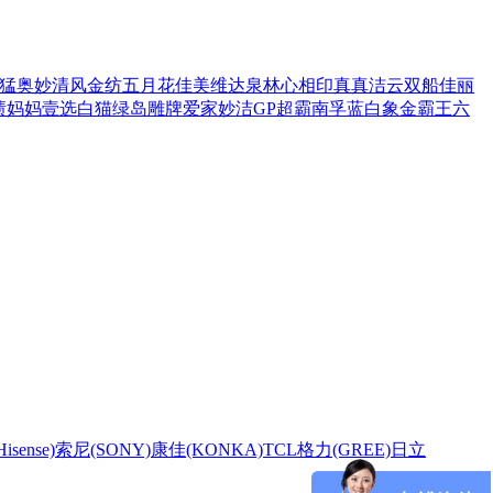
猛
奥妙
清风
金纺
五月花
佳美
维达
泉林
心相印
真真
洁云
双船
佳丽
渍
妈妈壹选
白猫
绿岛
雕牌
爱家
妙洁
GP超霸
南孚
蓝白象
金霸王
六
sense)
索尼(SONY)
康佳(KONKA)
TCL
格力(GREE)
日立