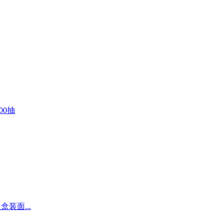
00抽
版盒装面...