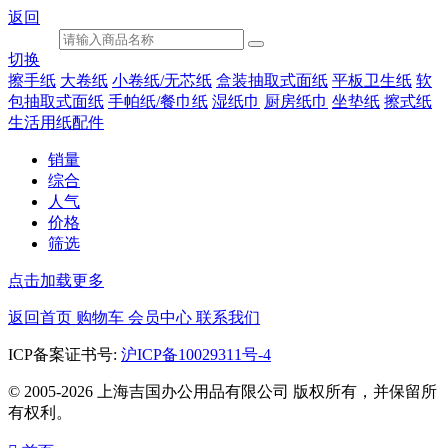
返回
切换
擦手纸
大卷纸
小卷纸/无芯纸
盒装抽取式面纸
平板卫生纸
软
包抽取式面纸
手帕纸/餐巾纸
湿纸巾
厨房纸巾
坐垫纸
擦式纸
生活用纸配件
销量
综合
人气
价格
筛选
点击加载更多
返回首页
购物车
会员中心
联系我们
ICP备案证书号:
沪ICP备10029311号-4
© 2005-2026 上海吉国办公用品有限公司 版权所有，并保留所
有权利。