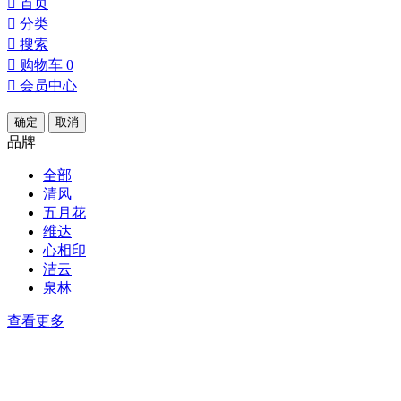

首页

分类

搜索

购物车
0

会员中心
确定
取消
品牌
全部
清风
五月花
维达
心相印
洁云
泉林
查看更多