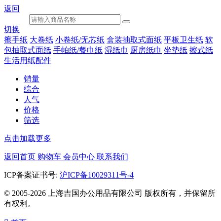
返回
切换
擦手纸
大卷纸
小卷纸/无芯纸
盒装抽取式面纸
平板卫生纸
软
包抽取式面纸
手帕纸/餐巾纸
湿纸巾
厨房纸巾
坐垫纸
擦式纸
生活用纸配件
销量
综合
人气
价格
筛选
点击加载更多
返回首页
购物车
会员中心
联系我们
ICP备案证书号:
沪ICP备10029311号-4
© 2005-2026 上海吉国办公用品有限公司 版权所有，并保留所
有权利。