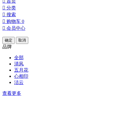

首页

分类

搜索

购物车
0

会员中心
确定
取消
品牌
全部
清风
五月花
心相印
洁云
查看更多