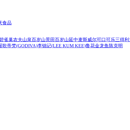
庆食品
碧
雀巢
农夫山泉
百岁山
景田百岁山
延中
麦斯威尔
可口可乐
三得利
喔
歌帝梵(GODIVA)
李锦记(LEE KUM KEE)
鲁花
金龙鱼
陈克明