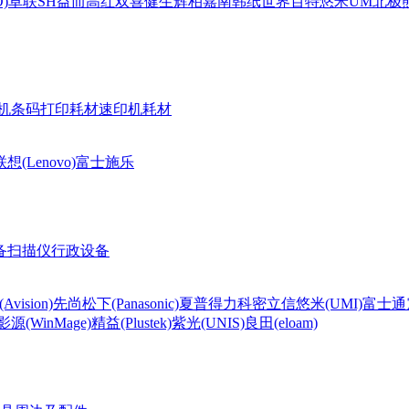
)
卓联
SH
益而高
红双喜
健生
辉柏嘉
南韩纸世界
百特
悠米UM
北极熊(
机条码打印耗材
速印机耗材
联想(Lenovo)
富士施乐
备
扫描仪
行政设备
Avision)
先尚
松下(Panasonic)
夏普
得力
科密
立信
悠米(UMI)
富士通
影源(WinMage)
精益(Plustek)
紫光(UNIS)
良田(eloam)