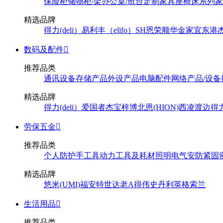
保险柜
储物柜/架
办公桌/班台
定制家具
座椅
床系列
家
精选品牌
得力(deli）
易利丰（elifo）
SH
恩荣
顺华
金家宜
东港
数码及配件

推荐品类
通讯设备
存储产品
外设产品
电脑配件
网络产品/设备
精选品牌
得力(deli）
爱国者
杰宝
梓博
北恩(HION)
西凌
渡边
得
劳保五金

推荐品类
个人防护
手工具
动力工具及耗材
照明
电气
安防
紧固
精选品牌
悠米(UMI)
福安特
世达
老A
得伟
史丹利
英格索兰
生活用品

推荐品类