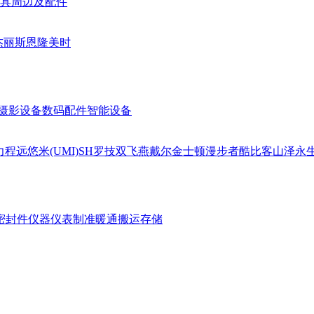
具周边及配件
杰丽斯
恩隆
美时
摄影设备
数码配件
智能设备
力
程远
悠米(UMI)
SH
罗技
双飞燕
戴尔
金士顿
漫步者
酷比客
山泽
永
密封件
仪器仪表
制准暖通
搬运存储