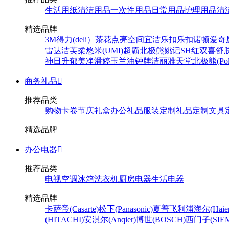
生活用纸
清洁用品
一次性用品
日常用品
护理用品
清
精选品牌
3M
得力(deli）
茶花
点亮空间
宜洁
乐扣乐扣
诺顿
爱奇
雷达
洁芙柔
悠米(UMI)
超霸
北极熊
姚记
SH
红双喜
舒
神
日升
郁美净
潘婷
玉兰油
钟牌
洁丽雅
天堂
北极熊(Pola
商务礼品

推荐品类
购物卡卷
节庆礼盒
办公礼品
服装定制
礼品定制
文具
精选品牌
办公电器

推荐品类
电视
空调
冰箱
洗衣机
厨房电器
生活电器
精选品牌
卡萨帝(Casarte)
松下(Panasonic)
夏普
飞利浦
海尔(Haier
(HITACHI)
安淇尔(Anqier)
博世(BOSCH)
西门子(SIEM