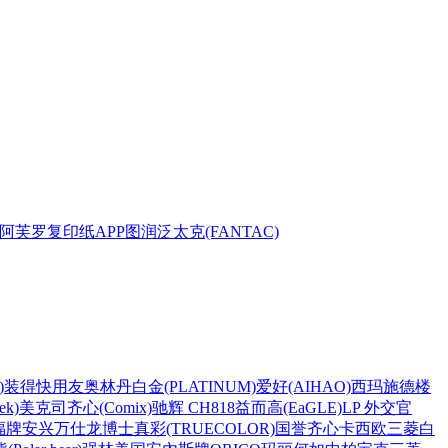
阿芙罗复印纸
APP
图润
泛太克(FANTAC)
)
装得快
用友
奥林丹
白金(PLATINUM)
爱好(AIHAO)
西玛
施德楼
k)
美克司
齐心(Comix)
驰辉 CH818
益而高(EaGLE)
LP 外交官
福牌
安兴
万仕龙
博士
真彩(TRUECOLOR)
国誉
齐心
卡西欧
三菱
白