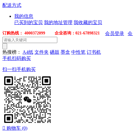
配送方式
我的信息
已买到的宝贝
我的地址管理
我收藏的宝贝
订购热线： 4000372099 企业咨询：021-67898321
会员登录
会
热搜榜：
A4纸
文件夹
硒鼓
墨盒
中性笔
订书机
手机扫码购买
扫一扫手机购买

购物车
(0)