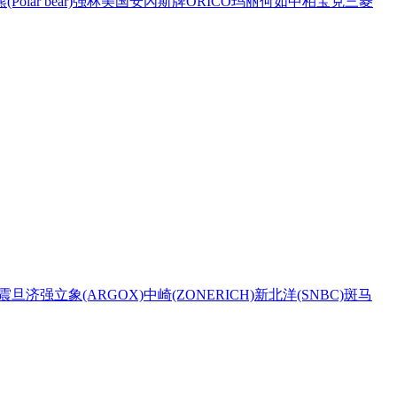
Polar bear)
强林
美国安內斯牌
ORICO
玛丽
何如
中柏
宝克
三菱
震旦
济强
立象(ARGOX)
中崎(ZONERICH)
新北洋(SNBC)
斑马