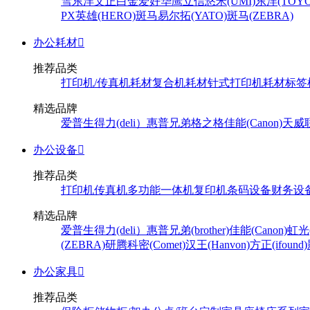
雪
东洋
文正
白金
爱好
华鹰
立信
悠米(UMI)
东洋(TOYO
PX
英雄(HERO)
斑马
易尔拓(YATO)
斑马(ZEBRA)
办公耗材

推荐品类
打印机/传真机耗材
复合机耗材
针式打印机耗材
标签
精选品牌
爱普生
得力(deli）
惠普
兄弟
格之格
佳能(Canon)
天威
办公设备

推荐品类
打印机
传真机
多功能一体机
复印机
条码设备
财务设
精选品牌
爱普生
得力(deli）
惠普
兄弟(brother)
佳能(Canon)
虹光(
(ZEBRA)
研腾
科密(Comet)
汉王(Hanvon)
方正(ifound)
办公家具

推荐品类