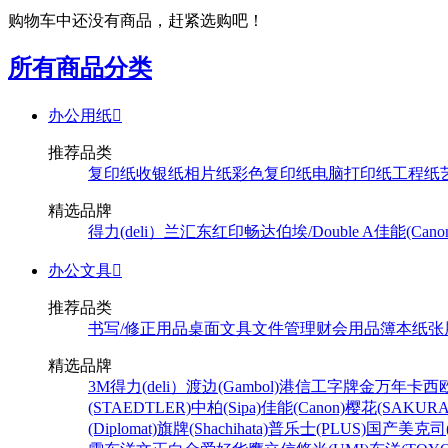
购物车中还没有商品，赶紧选购吧！
所有商品分类
办公用纸

推荐品类
复印纸
收银纸
相片纸
彩色复印纸
电脑打印纸
工程纸
精选品牌
得力(deli）
兰汇东
红印畅
达伯埃/Double A
佳能(Cano
办公文具

推荐品类
书写/修正用品
桌面文具
文件管理
财会用品
簿本纸张
精选品牌
3M
得力(deli）
渡边(Gambol)
港信
工字牌
金万年
卡西欧
(STAEDTLER)
中柏(Sipa)
佳能(Canon)
樱花(SAKURA
(Diplomat)
旗牌(Shachihata)
普乐士(PLUS)
国产
美克司(