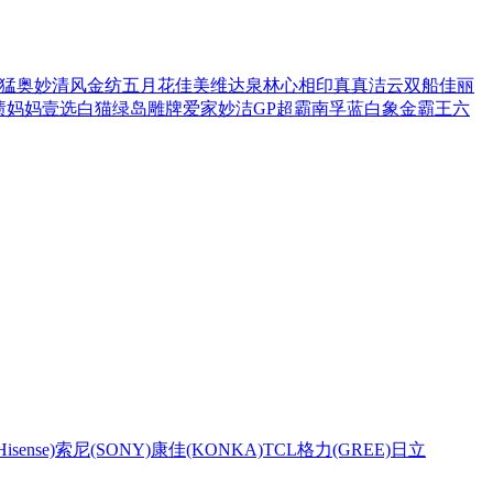
猛
奥妙
清风
金纺
五月花
佳美
维达
泉林
心相印
真真
洁云
双船
佳丽
渍
妈妈壹选
白猫
绿岛
雕牌
爱家
妙洁
GP超霸
南孚
蓝白象
金霸王
六
sense)
索尼(SONY)
康佳(KONKA)
TCL
格力(GREE)
日立