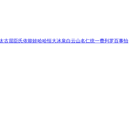
太古
屈臣氏
依能
娃哈哈
恒大冰泉
白云山
名仁
统一
费列罗
百事
怡