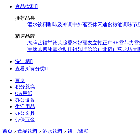
食品饮料

推荐品类
酒水饮料
咖啡及冲调
中外茗茶
休闲速食
粮油调味
节
精选品牌
恋牌
艺福堂
德芙
脆香米
好丽友
立顿
正广
SH
雪菲力
雪
宝
康师傅
冰露
脉动
佳得乐
哇哈哈
正北
奇正
燕之坊
天
洗洁精

查看所有分类

首页
积分兑换
OA用纸
办公设备
生活用品
办公文具
劳保五金
首页
食品饮料
酒水饮料
饼干/蛋糕
>
>
>