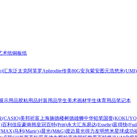
艺术纸
铜板纸
n)
汇东
泛太克
阿芙罗Aphrodite
传美80G
安兴
紫安图
元浩
悠米(UMI)
展示用品
胶粘用品
封装用品
学生美术画材
学生体育用品
笔记本
(CASIO)
美邦祈富
上海
施德楼
树德
雄狮
中华铅笔
国誉(KOKUYO
)
百利佳
应豪
南韩皇冠
百特(Pritt)
永大
汇东
易达(Esselte)
富得快(Fude
MAX)
马利(Marie's)
晨光(M&G)
渡边
晨光
得力
友明
悠米
星球
成功