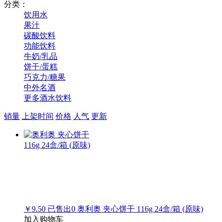
分类：
饮用水
果汁
碳酸饮料
功能饮料
牛奶/乳品
饼干/蛋糕
巧克力/糖果
中外名酒
更多酒水饮料
销量
上架时间
价格
人气
更新
￥9.50
已售出
0
奥利奥 夹心饼干 116g 24盒/箱 (原味)
加入购物车