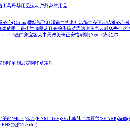
洁工具
母婴用品
运动户外
家纺用品
屋
齐心(Comix)
爱特福
飞利浦
得力
悠米
舒洁
得宝
齐正
唯洁雅
齐心
威
肤佳
威露士
资生堂
滴露
蓝月亮
斧头牌
洁霸
清道王
白云
威猛先生
汰
r bear)
金白象
宜客莱
中天
传美
奇正
安格耐特(Agnite)
苏泊尔
定制
印刷制品定制
印章定制
)
美的(Midea)
金灶(KAMJOVE)
SH
小熊
苏泊尔
夏普(SHARP)
海信(Hi
ENS)
统帅(Leader)