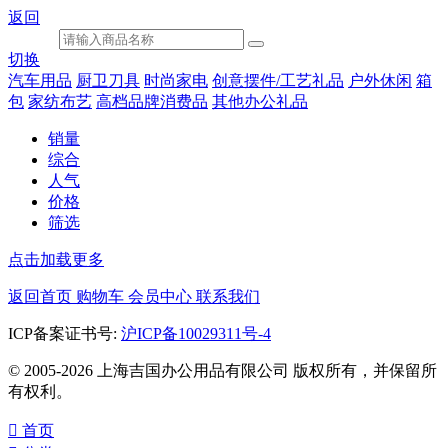
返回
切换
汽车用品
厨卫刀具
时尚家电
创意摆件/工艺礼品
户外休闲
箱
包
家纺布艺
高档品牌消费品
其他办公礼品
销量
综合
人气
价格
筛选
点击加载更多
返回首页
购物车
会员中心
联系我们
ICP备案证书号:
沪ICP备10029311号-4
© 2005-2026 上海吉国办公用品有限公司 版权所有，并保留所
有权利。

首页