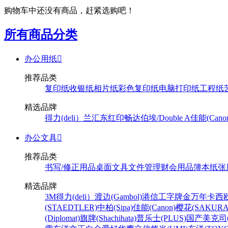
购物车中还没有商品，赶紧选购吧！
所有商品分类
办公用纸

推荐品类
复印纸
收银纸
相片纸
彩色复印纸
电脑打印纸
工程纸
精选品牌
得力(deli）
兰汇东
红印畅
达伯埃/Double A
佳能(Cano
办公文具

推荐品类
书写/修正用品
桌面文具
文件管理
财会用品
簿本纸张
精选品牌
3M
得力(deli）
渡边(Gambol)
港信
工字牌
金万年
卡西欧
(STAEDTLER)
中柏(Sipa)
佳能(Canon)
樱花(SAKURA
(Diplomat)
旗牌(Shachihata)
普乐士(PLUS)
国产
美克司(