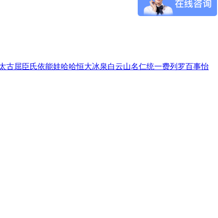
太古
屈臣氏
依能
娃哈哈
恒大冰泉
白云山
名仁
统一
费列罗
百事
怡