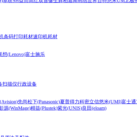
)
卓联
SH
益而高
红双喜
健生
辉柏嘉
南韩纸世界
百特
悠米UM
北极熊(
机条码打印耗材
速印机耗材
联想(Lenovo)
富士施乐
备
扫描仪
行政设备
Avision)
先尚
松下(Panasonic)
夏普
得力
科密
立信
悠米(UMI)
富士通
影源(WinMage)
精益(Plustek)
紫光(UNIS)
良田(eloam)