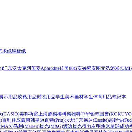
艺术纸
铜板纸
n)
汇东
泛太克
阿芙罗Aphrodite
传美80G
安兴
紫安图
元浩
悠米(UMI)
展示用品
胶粘用品
封装用品
学生美术画材
学生体育用品
笔记本
(CASIO)
美邦祈富
上海
施德楼
树德
雄狮
中华铅笔
国誉(KOKUYO
)
百利佳
应豪
南韩皇冠
百特(Pritt)
永大
汇东
易达(Esselte)
富得快(Fude
MAX)
马利(Marie's)
晨光(M&G)
渡边
晨光
得力
友明
悠米
星球
成功