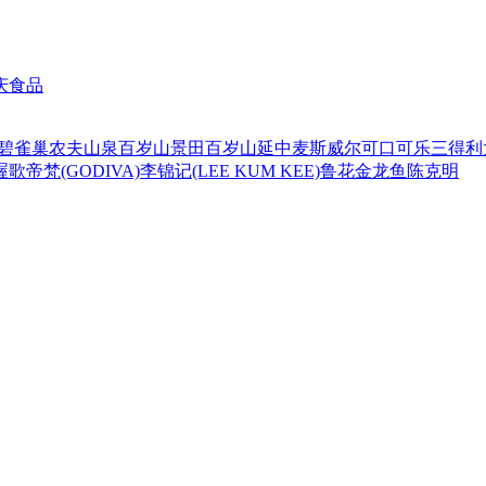
庆食品
碧
雀巢
农夫山泉
百岁山
景田百岁山
延中
麦斯威尔
可口可乐
三得利
喔
歌帝梵(GODIVA)
李锦记(LEE KUM KEE)
鲁花
金龙鱼
陈克明