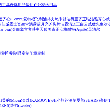
洁工具
母婴用品
运动户外
家纺用品
屋
齐心(Comix)
爱特福
飞利浦
得力
悠米
舒洁
得宝
齐正
唯洁雅
齐心
威
肤佳
威露士
资生堂
滴露
蓝月亮
斧头牌
洁霸
清道王
白云
威猛先生
汰
r bear)
金白象
宜客莱
中天
传美
奇正
安格耐特(Agnite)
苏泊尔
定制
印刷制品定制
印章定制
)
美的(Midea)
金灶(KAMJOVE)
SH
小熊
苏泊尔
夏普(SHARP)
海信(Hi
ENS)
统帅(Leader)