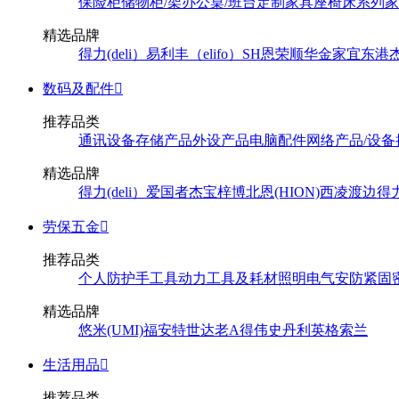
保险柜
储物柜/架
办公桌/班台
定制家具
座椅
床系列
家
精选品牌
得力(deli）
易利丰（elifo）
SH
恩荣
顺华
金家宜
东港
数码及配件

推荐品类
通讯设备
存储产品
外设产品
电脑配件
网络产品/设备
精选品牌
得力(deli）
爱国者
杰宝
梓博
北恩(HION)
西凌
渡边
得
劳保五金

推荐品类
个人防护
手工具
动力工具及耗材
照明
电气
安防
紧固
精选品牌
悠米(UMI)
福安特
世达
老A
得伟
史丹利
英格索兰
生活用品

推荐品类