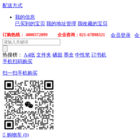
配送方式
我的信息
已买到的宝贝
我的地址管理
我收藏的宝贝
订购热线： 4000372099 企业咨询：021-67898321
会员登录
会
热搜榜：
A4纸
文件夹
硒鼓
墨盒
中性笔
订书机
手机扫码购买
扫一扫手机购买

购物车
(0)