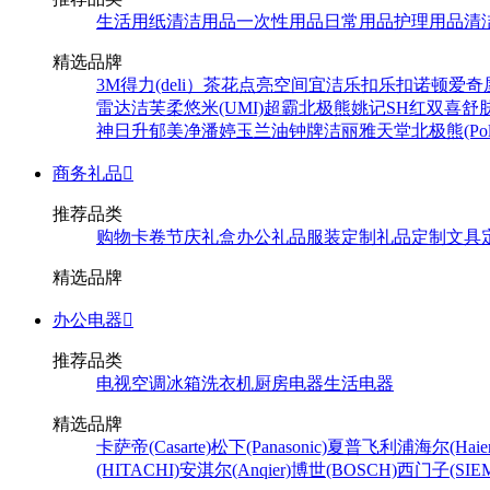
生活用纸
清洁用品
一次性用品
日常用品
护理用品
清
精选品牌
3M
得力(deli）
茶花
点亮空间
宜洁
乐扣乐扣
诺顿
爱奇
雷达
洁芙柔
悠米(UMI)
超霸
北极熊
姚记
SH
红双喜
舒
神
日升
郁美净
潘婷
玉兰油
钟牌
洁丽雅
天堂
北极熊(Pola
商务礼品

推荐品类
购物卡卷
节庆礼盒
办公礼品
服装定制
礼品定制
文具
精选品牌
办公电器

推荐品类
电视
空调
冰箱
洗衣机
厨房电器
生活电器
精选品牌
卡萨帝(Casarte)
松下(Panasonic)
夏普
飞利浦
海尔(Haier
(HITACHI)
安淇尔(Anqier)
博世(BOSCH)
西门子(SIEM