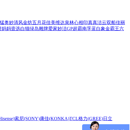
猛
奥妙
清风
金纺
五月花
佳美
维达
泉林
心相印
真真
洁云
双船
佳丽
渍
妈妈壹选
白猫
绿岛
雕牌
爱家
妙洁
GP超霸
南孚
蓝白象
金霸王
六
sense)
索尼(SONY)
康佳(KONKA)
TCL
格力(GREE)
日立