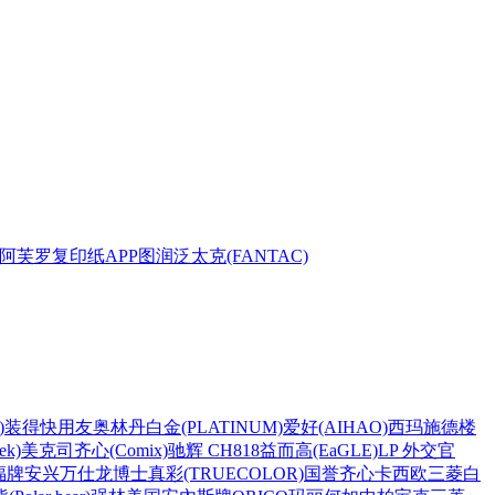
阿芙罗复印纸
APP
图润
泛太克(FANTAC)
)
装得快
用友
奥林丹
白金(PLATINUM)
爱好(AIHAO)
西玛
施德楼
k)
美克司
齐心(Comix)
驰辉 CH818
益而高(EaGLE)
LP 外交官
福牌
安兴
万仕龙
博士
真彩(TRUECOLOR)
国誉
齐心
卡西欧
三菱
白