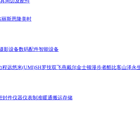
具周边及配件
杰丽斯
恩隆
美时
摄影设备
数码配件
智能设备
力
程远
悠米(UMI)
SH
罗技
双飞燕
戴尔
金士顿
漫步者
酷比客
山泽
永
密封件
仪器仪表
制准暖通
搬运存储