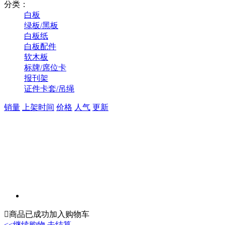
分类：
白板
绿板/黑板
白板纸
白板配件
软木板
标牌/席位卡
报刊架
证件卡套/吊绳
销量
上架时间
价格
人气
更新

商品已成功加入购物车
<<继续购物
去结算