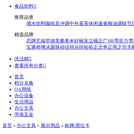
食品饮料

推荐品类
酒水饮料
咖啡及冲调
中外茗茶
休闲速食
粮油调味
节
精选品牌
恋牌
艺福堂
德芙
脆香米
好丽友
立顿
正广
SH
雪菲力
雪
宝
康师傅
冰露
脉动
佳得乐
哇哈哈
正北
奇正
燕之坊
天
洗洁精

查看所有分类

首页
积分兑换
OA用纸
办公设备
生活用品
办公文具
劳保五金
首页
办公文具
展示用品
标牌/席位卡
>
>
>