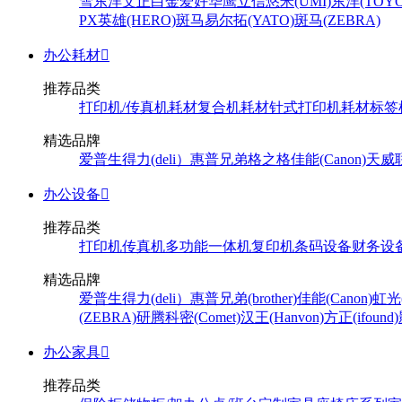
雪
东洋
文正
白金
爱好
华鹰
立信
悠米(UMI)
东洋(TOYO
PX
英雄(HERO)
斑马
易尔拓(YATO)
斑马(ZEBRA)
办公耗材

推荐品类
打印机/传真机耗材
复合机耗材
针式打印机耗材
标签
精选品牌
爱普生
得力(deli）
惠普
兄弟
格之格
佳能(Canon)
天威
办公设备

推荐品类
打印机
传真机
多功能一体机
复印机
条码设备
财务设
精选品牌
爱普生
得力(deli）
惠普
兄弟(brother)
佳能(Canon)
虹光(
(ZEBRA)
研腾
科密(Comet)
汉王(Hanvon)
方正(ifound)
办公家具

推荐品类